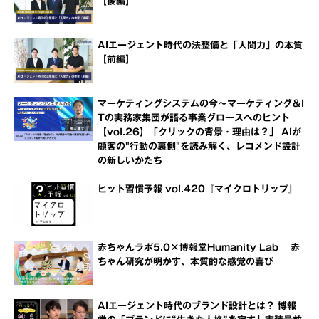
【後編】
AIエージェント時代の法整備と「人間力」の本質
【前編】
マーケティングシステムの今～マーケティング＆I
Tの実務家集団が語る事業グロースへのヒント
【vol.26】「クリックの背景・理由は？」 AIが
顧客の"行動の裏側"を読み解く、レコメンド設計
の新しいかたち
ヒット習慣予報 vol.420『マイクロトリップ』
赤ちゃんラボ5.0×博報堂Humanity Lab 赤
ちゃん研究が明かす、本質的な感覚の喜び
AIエージェント時代のブランド設計とは？ 博報