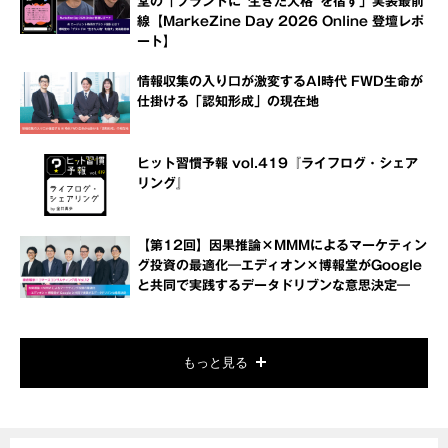
堂の「ブランドに“生きた人格”を宿す」実装最前
線【MarkeZine Day 2026 Online 登壇レポ
ート】
情報収集の入り口が激変するAI時代 FWD生命が
仕掛ける「認知形成」の現在地
ヒット習慣予報 vol.419『ライフログ・シェア
リング』
【第12回】因果推論×MMMによるマーケティン
グ投資の最適化―エディオン×博報堂がGoogle
と共同で実践するデータドリブンな意思決定―
もっと見る