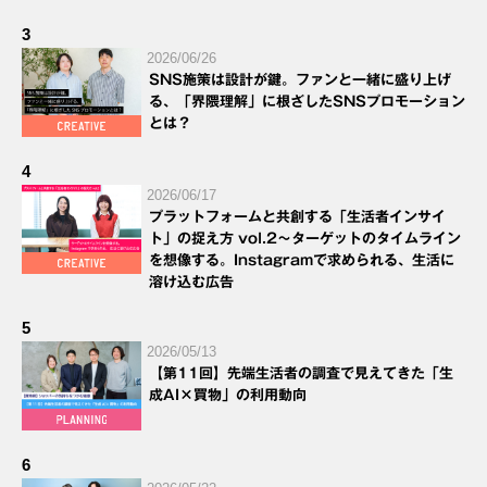
3
2026/06/26
SNS施策は設計が鍵。ファンと一緒に盛り上げ
る、「界隈理解」に根ざしたSNSプロモーション
とは？
4
2026/06/17
プラットフォームと共創する「生活者インサイ
ト」の捉え方 vol.2～ターゲットのタイムライン
を想像する。Instagramで求められる、生活に
溶け込む広告
5
2026/05/13
【第11回】先端生活者の調査で見えてきた「生
成AI×買物」の利用動向
6