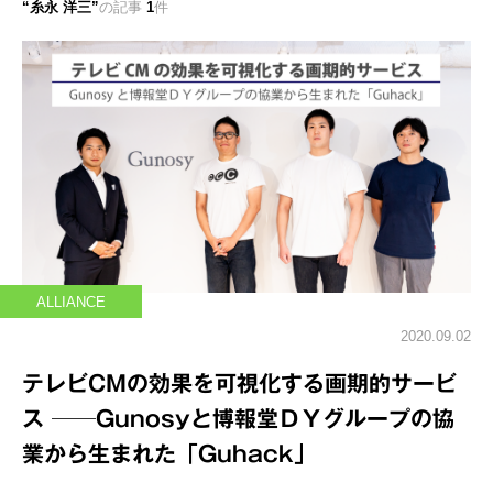
糸永 洋三
の記事
1
件
ALLIANCE
2020.09.02
テレビCMの効果を可視化する画期的サービ
ス ──Gunosyと博報堂ＤＹグループの協
業から生まれた「Guhack」