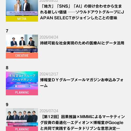
2026/05/22
「地方」「SNS」「AI」の掛け合わせから生ま
れる新しい価値 ──ソウルドアウトグループにJ
APAN SELECTがジョインしたことの意味
7
2026/04/24
持続可能な社会実現のための医療AIとデータ活用
8
2024/12/17
博報堂ＤＹグループメールマガジンお申込みフォ
ーム
9
2026/07/24
【第12回】因果推論×MMMによるマーケティン
グ投資の最適化―エディオン×博報堂がGoogle
と共同で実践するデータドリブンな意思決定―