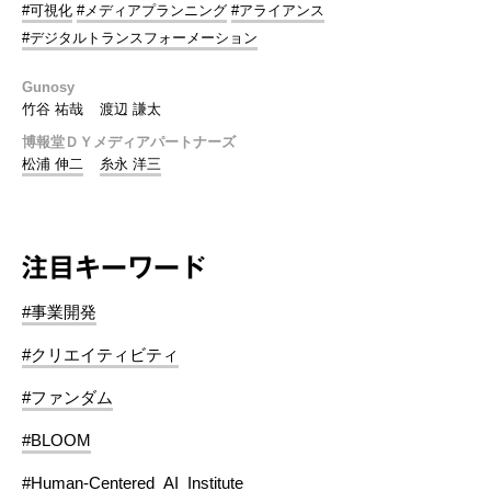
#可視化
#メディアプランニング
#アライアンス
#デジタルトランスフォーメーション
Gunosy
竹谷 祐哉
渡辺 謙太
博報堂ＤＹメディアパートナーズ
松浦 伸二
糸永 洋三
注目キーワード
#事業開発
#クリエイティビティ
#ファンダム
#BLOOM
#Human-Centered_AI_Institute