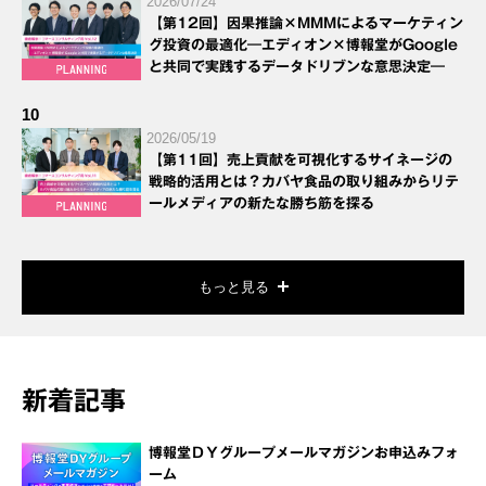
2026/07/24
【第12回】因果推論×MMMによるマーケティン
グ投資の最適化―エディオン×博報堂がGoogle
と共同で実践するデータドリブンな意思決定―
10
2026/05/19
【第11回】売上貢献を可視化するサイネージの
戦略的活用とは？カバヤ食品の取り組みからリテ
ールメディアの新たな勝ち筋を探る
もっと見る
新着記事
博報堂ＤＹグループメールマガジンお申込みフォ
ーム