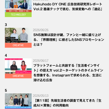
Hakuhodo DY ONE 広告技術研究所レポート
Vol.2 酷暑テックで挑む、気候変動への「適応」
3
2026/06/26
SNS施策は設計が鍵。ファンと一緒に盛り上げ
る、「界隈理解」に根ざしたSNSプロモーション
とは？
4
2026/06/17
プラットフォームと共創する「生活者インサイ
ト」の捉え方 vol.2～ターゲットのタイムライン
を想像する。Instagramで求められる、生活に
溶け込む広告
5
2026/05/13
【第11回】先端生活者の調査で見えてきた「生
成AI×買物」の利用動向