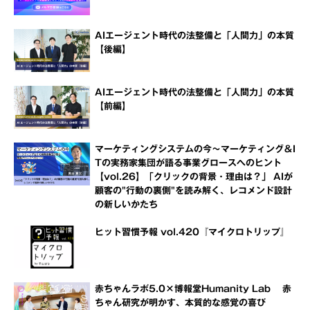
AIエージェント時代の法整備と「人間力」の本質
【後編】
AIエージェント時代の法整備と「人間力」の本質
【前編】
マーケティングシステムの今～マーケティング＆I
Tの実務家集団が語る事業グロースへのヒント
【vol.26】「クリックの背景・理由は？」 AIが
顧客の"行動の裏側"を読み解く、レコメンド設計
の新しいかたち
ヒット習慣予報 vol.420『マイクロトリップ』
赤ちゃんラボ5.0×博報堂Humanity Lab 赤
ちゃん研究が明かす、本質的な感覚の喜び