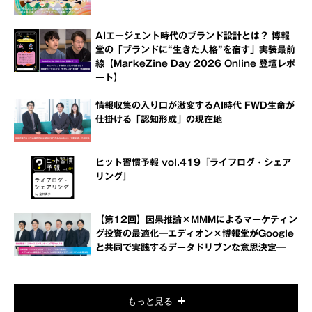
AIエージェント時代のブランド設計とは？ 博報
堂の「ブランドに“生きた人格”を宿す」実装最前
線【MarkeZine Day 2026 Online 登壇レポ
ート】
情報収集の入り口が激変するAI時代 FWD生命が
仕掛ける「認知形成」の現在地
ヒット習慣予報 vol.419『ライフログ・シェア
リング』
【第12回】因果推論×MMMによるマーケティン
グ投資の最適化―エディオン×博報堂がGoogle
と共同で実践するデータドリブンな意思決定―
もっと見る