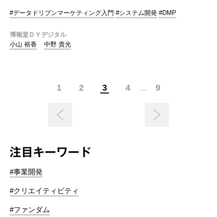
#データドリブンマーケティング入門
#システム開発
#DMP
博報堂ＤＹデジタル
小山 裕香
中野 貴光
1
2
3
4
9
…
注目キーワード
#事業開発
#クリエイティビティ
#ファンダム