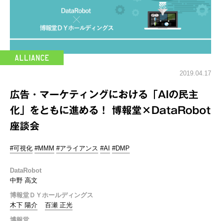
2019.04.17
広告・マーケティングにおける「AIの民主
化」をともに進める！ 博報堂×DataRobot
座談会
#可視化
#MMM
#アライアンス
#AI
#DMP
DataRobot
中野 高文
博報堂ＤＹホールディングス
木下 陽介
百瀬 正光
博報堂