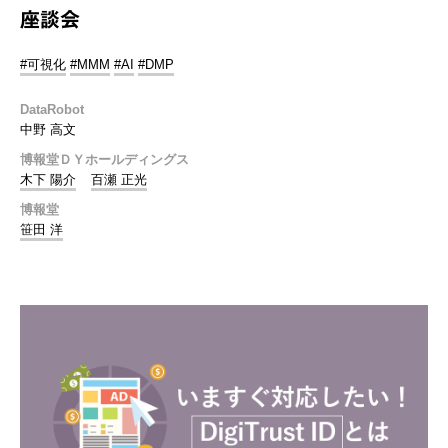
座談会
#可視化
#MMM
#AI
#DMP
DataRobot
中野 高文
博報堂ＤＹホールディングス
木下 陽介
百瀬 正光
博報堂
笹田 洋