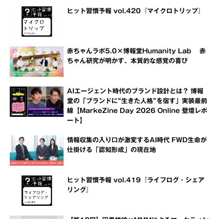
ヒット習慣予報 vol.420『マイクロトリップ』
赤ちゃんラボ5.0×博報堂Humanity Lab 赤
ちゃん研究が明かす、本質的な感覚の喜び
AIエージェント時代のブランド設計とは？ 博報
堂の「ブランドに“生きた人格”を宿す」実装最前
線【MarkeZine Day 2026 Online 登壇レポ
ート】
情報収集の入り口が激変するAI時代 FWD生命が
仕掛ける「認知形成」の現在地
ヒット習慣予報 vol.419『ライフログ・シェア
リング』