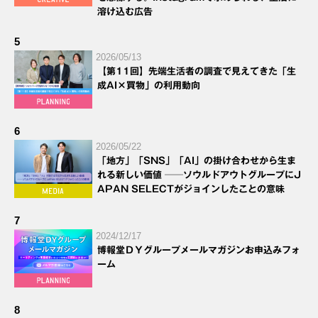
溶け込む広告
5
2026/05/13
【第11回】先端生活者の調査で見えてきた「生
成AI×買物」の利用動向
6
2026/05/22
「地方」「SNS」「AI」の掛け合わせから生ま
れる新しい価値 ──ソウルドアウトグループにJ
APAN SELECTがジョインしたことの意味
7
2024/12/17
博報堂ＤＹグループメールマガジンお申込みフォ
ーム
8