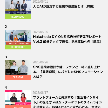
2026/06/01
人とAIが並走する組織の最適解とは（前編）
2
2026/05/25
Hakuhodo DY ONE 広告技術研究所レポート
Vol.2 酷暑テックで挑む、気候変動への「適応」
3
2026/06/26
SNS施策は設計が鍵。ファンと一緒に盛り上げ
る、「界隈理解」に根ざしたSNSプロモーション
とは？
4
2026/06/17
プラットフォームと共創する「生活者インサイ
ト」の捉え方 vol.2～ターゲットのタイムライン
を想像する。Instagramで求められる、生活に