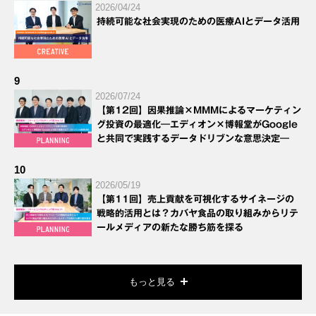
2026/04/24
持続可能な社会実現のための医療AIとデータ活用
9
2026/07/24
【第12回】因果推論×MMMによるマーケティン
グ投資の最適化―エディオン×博報堂がGoogle
と共同で実践するデータドリブンな意思決定―
10
2026/05/19
【第11回】売上貢献を可視化するサイネージの
戦略的活用とは？カバヤ食品の取り組みからリテ
ールメディアの新たな勝ち筋を探る
もっと見る