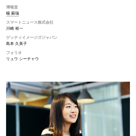
博報堂
楊 蘇瑞
スマートニュース株式会社
川崎 裕一
ゲッティイメージズジャパン
島本 久美子
フォリオ
リュウ シーチャウ