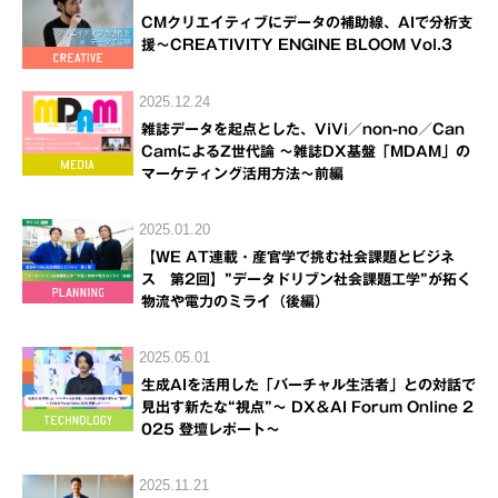
CMクリエイティブにデータの補助線、AIで分析支
援～CREATIVITY ENGINE BLOOM Vol.3
2025.12.24
雑誌データを起点とした、ViVi／non-no／Can
CamによるZ世代論 ～雑誌DX基盤「MDAM」の
マーケティング活用方法～前編
2025.01.20
【WE AT連載・産官学で挑む社会課題とビジネ
ス 第2回】”データドリブン社会課題工学”が拓く
物流や電力のミライ（後編）
2025.05.01
生成AIを活用した「バーチャル生活者」との対話で
見出す新たな“視点”～ DX＆AI Forum Online 2
025 登壇レポート～
2025.11.21