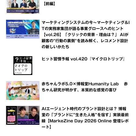
【前編】
マーケティングシステムの今～マーケティング＆I
Tの実務家集団が語る事業グロースへのヒント
【vol.26】「クリックの背景・理由は？」 AIが
顧客の"行動の裏側"を読み解く、レコメンド設計
の新しいかたち
ヒット習慣予報 vol.420『マイクロトリップ』
赤ちゃんラボ5.0×博報堂Humanity Lab 赤
ちゃん研究が明かす、本質的な感覚の喜び
AIエージェント時代のブランド設計とは？ 博報
堂の「ブランドに“生きた人格”を宿す」実装最前
線【MarkeZine Day 2026 Online 登壇レポ
ート】