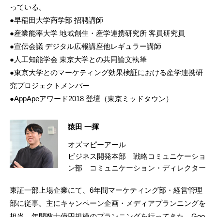
っている。
●早稲田大学商学部 招聘講師
●産業能率大学 地域創生・産学連携研究所 客員研究員
●宣伝会議 デジタル広報講座他レギュラー講師
●人工知能学会 東京大学との共同論文執筆
●東京大学とのマーケティング効果検証における産学連携研
究プロジェクトメンバー
●AppApeアワード2018 登壇（東京ミッドタウン）
猿田 一揮
オズマピーアール
ビジネス開発本部 戦略コミュニケーショ
ン部 コミュニケーション・ディレクター
東証一部上場企業にて、6年間マーケティング部・経営管理
部に従事。主にキャンペーン企画・メディアプランニングを
担当。年間数十億円規模のプランニングを行ってきた。Goo