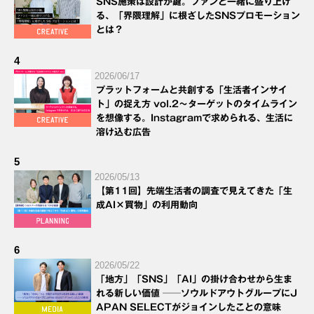
SNS施策は設計が鍵。ファンと一緒に盛り上げ
る、「界隈理解」に根ざしたSNSプロモーション
とは？
4
2026/06/17
プラットフォームと共創する「生活者インサイ
ト」の捉え方 vol.2～ターゲットのタイムライン
を想像する。Instagramで求められる、生活に
溶け込む広告
5
2026/05/13
【第11回】先端生活者の調査で見えてきた「生
成AI×買物」の利用動向
6
2026/05/22
「地方」「SNS」「AI」の掛け合わせから生ま
れる新しい価値 ──ソウルドアウトグループにJ
APAN SELECTがジョインしたことの意味