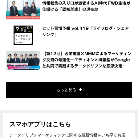
情報収集の入り口が激変するAI時代 FWD生命が
仕掛ける「認知形成」の現在地
ヒット習慣予報 vol.419『ライフログ・シェア
リング』
【第12回】因果推論×MMMによるマーケティン
グ投資の最適化―エディオン×博報堂がGoogle
と共同で実践するデータドリブンな意思決定―
もっと見る
スマホアプリはこちら
データドリブンマーケティングに関する最新情報をいち早くお届