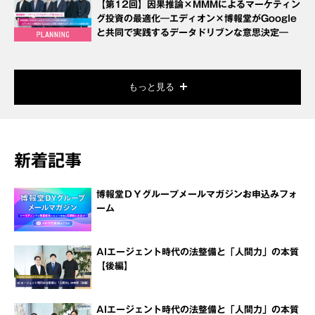
【第12回】因果推論×MMMによるマーケティン
グ投資の最適化―エディオン×博報堂がGoogle
と共同で実践するデータドリブンな意思決定―
もっと見る
新着記事
博報堂ＤＹグループメールマガジンお申込みフォ
ーム
AIエージェント時代の法整備と「人間力」の本質
【後編】
AIエージェント時代の法整備と「人間力」の本質