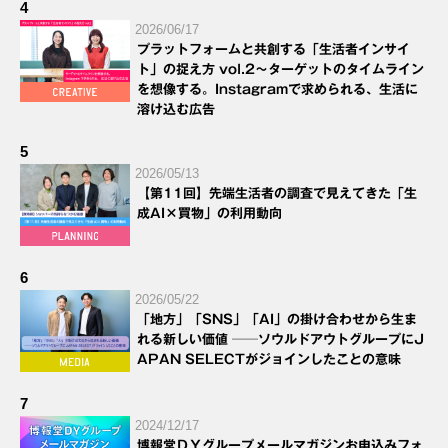
4
2026/06/17
プラットフォームと共創する「生活者インサイ
ト」の捉え方 vol.2～ターゲットのタイムライン
を想像する。Instagramで求められる、生活に
溶け込む広告
5
2026/05/13
【第11回】先端生活者の調査で見えてきた「生
成AI×買物」の利用動向
6
2026/05/22
「地方」「SNS」「AI」の掛け合わせから生ま
れる新しい価値 ──ソウルドアウトグループにJ
APAN SELECTがジョインしたことの意味
7
2024/12/17
博報堂ＤＹグループメールマガジンお申込みフォ