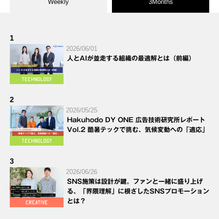
Weekly
3Months
1
2026/06/01
人とAIが並走する組織の最適解とは（前編）
2
2026/05/25
Hakuhodo DY ONE 広告技術研究所レポート
Vol.2 酷暑テックで挑む、気候変動への「適応」
3
2026/06/26
SNS施策は設計が鍵。ファンと一緒に盛り上げ
る、「界隈理解」に根ざしたSNSプロモーション
とは？