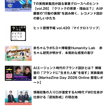
Tの実務家集団が語る事業グロースへのヒント
【vol.26】「クリックの背景・理由は？」 AIが
顧客の"行動の裏側"を読み解く、レコメンド設計
の新しいかたち
ヒット習慣予報 vol.420『マイクロトリップ』
赤ちゃんラボ5.0×博報堂Humanity Lab 赤
ちゃん研究が明かす、本質的な感覚の喜び
AIエージェント時代のブランド設計とは？ 博報
堂の「ブランドに“生きた人格”を宿す」実装最前
線【MarkeZine Day 2026 Online 登壇レポ
ート】
情報収集の入り口が激変するAI時代 FWD生命が
仕掛ける「認知形成」の現在地