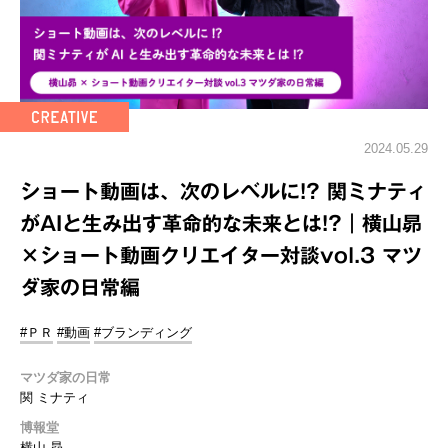
2024.05.29
ショート動画は、次のレベルに!? 関ミナティ
がAIと生み出す革命的な未来とは!?｜横山昴
×ショート動画クリエイター対談vol.3 マツ
ダ家の日常編
#ＰＲ
#動画
#ブランディング
マツダ家の日常
関 ミナティ
博報堂
横山 昴