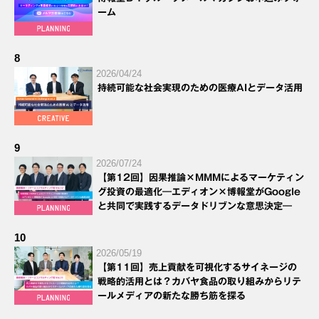
ーム
8
2026/04/24
持続可能な社会実現のための医療AIとデータ活用
9
2026/07/24
【第12回】因果推論×MMMによるマーケティン
グ投資の最適化―エディオン×博報堂がGoogle
と共同で実践するデータドリブンな意思決定―
10
2026/05/19
【第11回】売上貢献を可視化するサイネージの
戦略的活用とは？カバヤ食品の取り組みからリテ
ールメディアの新たな勝ち筋を探る