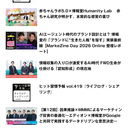
赤ちゃんラボ5.0×博報堂Humanity Lab 赤
ちゃん研究が明かす、本質的な感覚の喜び
AIエージェント時代のブランド設計とは？ 博報
堂の「ブランドに“生きた人格”を宿す」実装最前
線【MarkeZine Day 2026 Online 登壇レポ
ート】
情報収集の入り口が激変するAI時代 FWD生命が
仕掛ける「認知形成」の現在地
ヒット習慣予報 vol.419『ライフログ・シェア
リング』
【第12回】因果推論×MMMによるマーケティン
グ投資の最適化―エディオン×博報堂がGoogle
と共同で実践するデータドリブンな意思決定―