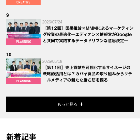
9
2026/07/24
【第12回】因果推論×MMMによるマーケティン
グ投資の最適化―エディオン×博報堂がGoogle
と共同で実践するデータドリブンな意思決定―
10
2026/05/19
【第11回】売上貢献を可視化するサイネージの
戦略的活用とは？カバヤ食品の取り組みからリテ
ールメディアの新たな勝ち筋を探る
もっと見る
新着記事