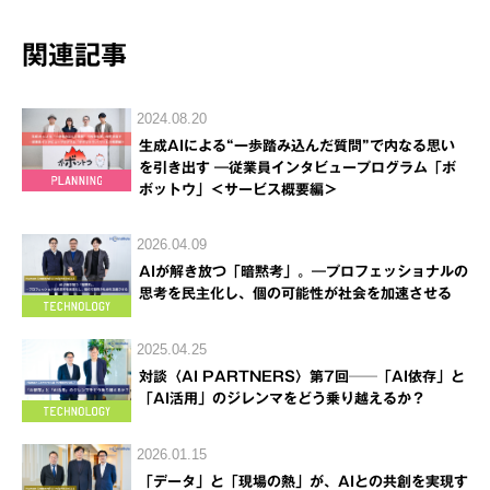
関連記事
2024.08.20
生成AIによる“一歩踏み込んだ質問”で内なる思い
を引き出す ―従業員インタビュープログラム「ボ
ボットウ」＜サービス概要編＞
2026.04.09
AIが解き放つ「暗黙考」。―プロフェッショナルの
思考を民主化し、個の可能性が社会を加速させる
2025.04.25
対談〈AI PARTNERS〉第7回──「AI依存」と
「AI活用」のジレンマをどう乗り越えるか？
2026.01.15
「データ」と「現場の熱」が、AIとの共創を実現す