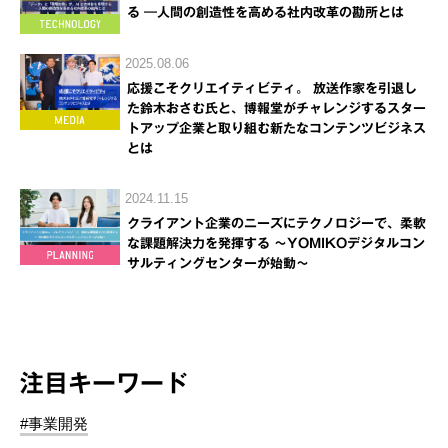
る ―人間の創造性を高める社内改革の勘所とは
2025.08.06
応援こそクリエイティビティ。 放送作家を引退し
た鈴木おさむ氏と、博報堂がチャレンジするスター
トアップ企業と取り組む新たなコンテンツビジネス
とは
2024.11.15
クライアント企業のニーズにテクノロジーで、柔軟
な課題解決力を発揮する ～YOMIKOデジタルコン
サルティングセンターが始動～
注目キーワード
#事業開発