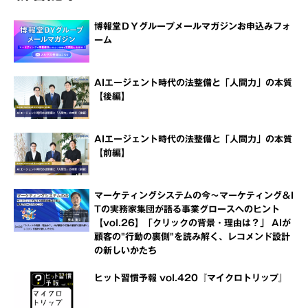
博報堂ＤＹグループメールマガジンお申込みフォ
ーム
AIエージェント時代の法整備と「人間力」の本質
【後編】
AIエージェント時代の法整備と「人間力」の本質
【前編】
マーケティングシステムの今～マーケティング＆I
Tの実務家集団が語る事業グロースへのヒント
【vol.26】「クリックの背景・理由は？」 AIが
顧客の"行動の裏側"を読み解く、レコメンド設計
の新しいかたち
ヒット習慣予報 vol.420『マイクロトリップ』