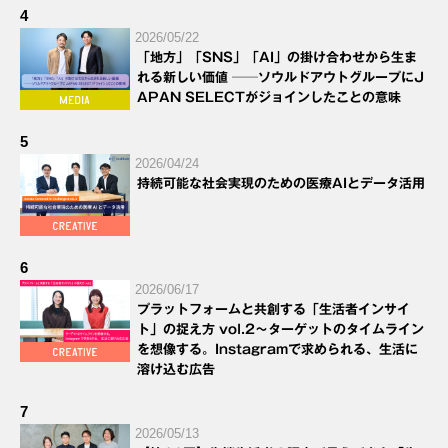
4
2026/05/22
「地方」「SNS」「AI」の掛け合わせから生ま
れる新しい価値 ──ソウルドアウトグループにJ
APAN SELECTがジョインしたことの意味
5
2026/04/24
持続可能な社会実現のための医療AIとデータ活用
6
2026/06/17
プラットフォームと共創する「生活者インサイ
ト」の捉え方 vol.2～ターゲットのタイムライン
を想像する。Instagramで求められる、生活に
溶け込む広告
7
2026/05/13