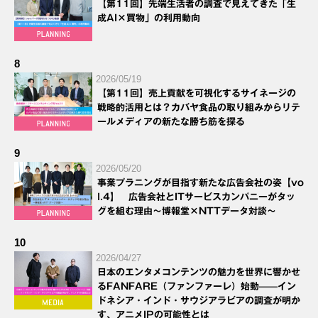
【第11回】先端生活者の調査で見えてきた「生
成AI×買物」の利用動向
8
2026/05/19
【第11回】売上貢献を可視化するサイネージの
戦略的活用とは？カバヤ食品の取り組みからリテ
ールメディアの新たな勝ち筋を探る
9
2026/05/20
事業プラニングが目指す新たな広告会社の姿【vo
l.4】 広告会社とITサービスカンパニーがタッ
グを組む理由～博報堂×NTTデータ対談～
10
2026/04/27
日本のエンタメコンテンツの魅力を世界に響かせ
るFANFARE（ファンファーレ）始動——イン
ドネシア・インド・サウジアラビアの調査が明か
す、アニメIPの可能性とは