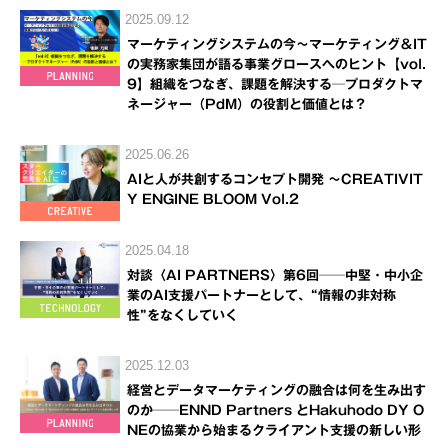
2025.09.12
マーケティングシステムの今～マーケティング＆IT
の実務家集団が語る事業グロースへのヒント【vol.
9】組織をつなぎ、課題を解決する─プロダクトマ
ネージャー（PdM）の役割と価値とは？
2025.06.26
AIと人が共創するコンセプト開発 ～CREATIVIT
Y ENGINE BLOOM Vol.2
2025.04.18
対談〈AI PARTNERS〉第6回──中堅・中小企
業のAI支援パートナーとして、“情報の非対称
性”をなくしていく
2025.12.03
経営とデータマーケティングの融合は何を生み出す
のか──ENND Partners とHakuhodo DY O
NEの協業から始まるクライアント支援の新しい形