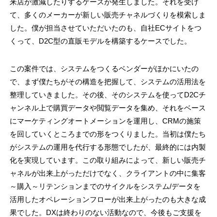
来店が激減したりするケースが発生しました。それを受け
て、多くのメーカーが新しい販売チャネルづくりを模索しま
した。僕が担当させていただいたのも、自社ECサイトをつ
くって、D2C型の直販モデルを構築するケースでした。
この案件では、システムをつくるベンダーがほかにいたの
で、まず僕たちがその構造を把握して、システムの活用法を
整理していきました。その後、そのシステムを使ってD2Cチ
ャンネル上で購買データや閲覧データを集め、それをベース
にマーケティングオートメーションを運用し、CRMの施策
を回していくところまでの形をつくりました。当初は僕たち
がシステムの運用を代行する形態でしたが、最終的には内製
化を実現しています。この取り組みによって、新しい販売チ
ャネルが出来上がっただけでなく、クライアントの中に集客
～購入～リテンションまでのサイクルをシステム/データを
活用したオペレーションフローが出来上がったのも大きな成
果でした。DXは終わりのない活動なので、今後もご支援を