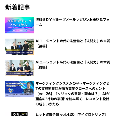
新着記事
博報堂ＤＹグループメールマガジンお申込みフォ
ーム
AIエージェント時代の法整備と「人間力」の本質
【後編】
AIエージェント時代の法整備と「人間力」の本質
【前編】
マーケティングシステムの今～マーケティング＆I
Tの実務家集団が語る事業グロースへのヒント
【vol.26】「クリックの背景・理由は？」 AIが
顧客の"行動の裏側"を読み解く、レコメンド設計
の新しいかたち
ヒット習慣予報 vol.420『マイクロトリップ』