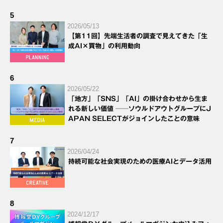
5
2026/05/13
【第11回】先端生活者の調査で見えてきた「生
成AI×買物」の利用動向
6
2026/05/22
「地方」「SNS」「AI」の掛け合わせから生ま
れる新しい価値 ──ソウルドアウトグループにJ
APAN SELECTがジョインしたことの意味
7
2026/04/24
持続可能な社会実現のための医療AIとデータ活用
8
2024/12/17