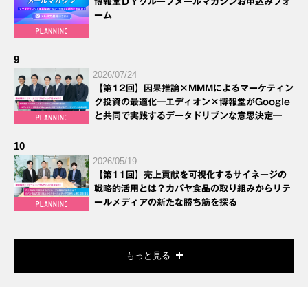
博報堂ＤＹグループメールマガジンお申込みフォ
ーム
9
2026/07/24
【第12回】因果推論×MMMによるマーケティン
グ投資の最適化―エディオン×博報堂がGoogle
と共同で実践するデータドリブンな意思決定―
10
2026/05/19
【第11回】売上貢献を可視化するサイネージの
戦略的活用とは？カバヤ食品の取り組みからリテ
ールメディアの新たな勝ち筋を探る
もっと見る