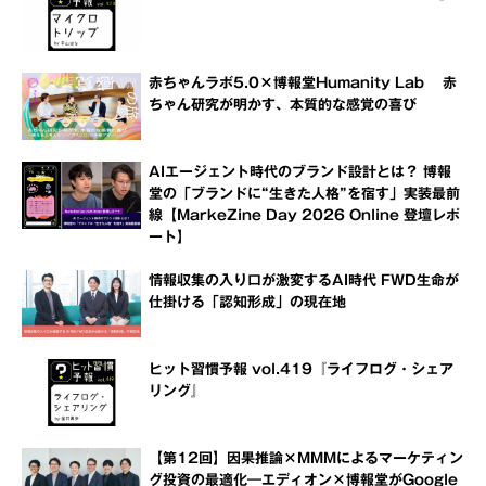
赤ちゃんラボ5.0×博報堂Humanity Lab 赤
ちゃん研究が明かす、本質的な感覚の喜び
AIエージェント時代のブランド設計とは？ 博報
堂の「ブランドに“生きた人格”を宿す」実装最前
線【MarkeZine Day 2026 Online 登壇レポ
ート】
情報収集の入り口が激変するAI時代 FWD生命が
仕掛ける「認知形成」の現在地
ヒット習慣予報 vol.419『ライフログ・シェア
リング』
【第12回】因果推論×MMMによるマーケティン
グ投資の最適化―エディオン×博報堂がGoogle