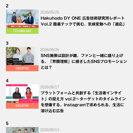
2
2026/05/25
Hakuhodo DY ONE 広告技術研究所レポート
Vol.2 酷暑テックで挑む、気候変動への「適応」
3
2026/06/26
SNS施策は設計が鍵。ファンと一緒に盛り上げ
る、「界隈理解」に根ざしたSNSプロモーション
とは？
4
2026/06/17
プラットフォームと共創する「生活者インサイ
ト」の捉え方 vol.2～ターゲットのタイムライン
を想像する。Instagramで求められる、生活に
溶け込む広告
5
2026/05/13