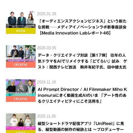
2025.01.28
「オーディエンスアクションビジネス」という新た
な挑戦──メディアイノベーションラボ新春座談会
【Media Innovation Labレポート46】
2026.03.05
データ・クリエイティブ対談【第17弾】 往年の人
気ドラマをAIでリメイクする「どてらい」試み ゲ
スト：関西テレビ放送 駒井有紀子氏、田中健太氏
2024.11.18
AI Prompt Director / AI Filmmaker Miho K
inomuraにきく動画生成AIのいま 「アート性のあ
るクリエイティビティにこそ活用を」
2025.11.05
縦型ショートドラマ配信アプリ「UniReel」に見
る、縦型動画の制作の秘訣とは ～プロデューサー