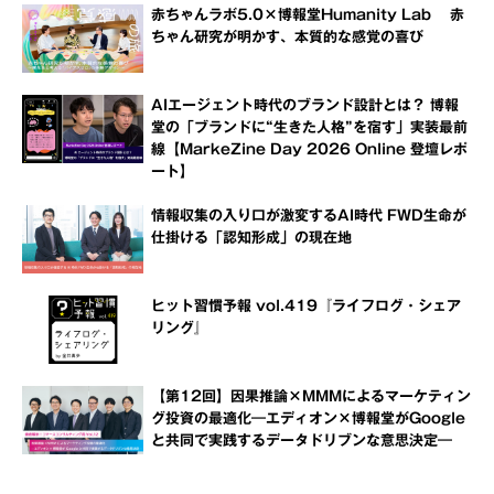
赤ちゃんラボ5.0×博報堂Humanity Lab 赤
ちゃん研究が明かす、本質的な感覚の喜び
AIエージェント時代のブランド設計とは？ 博報
堂の「ブランドに“生きた人格”を宿す」実装最前
線【MarkeZine Day 2026 Online 登壇レポ
ート】
情報収集の入り口が激変するAI時代 FWD生命が
仕掛ける「認知形成」の現在地
ヒット習慣予報 vol.419『ライフログ・シェア
リング』
【第12回】因果推論×MMMによるマーケティン
グ投資の最適化―エディオン×博報堂がGoogle
と共同で実践するデータドリブンな意思決定―