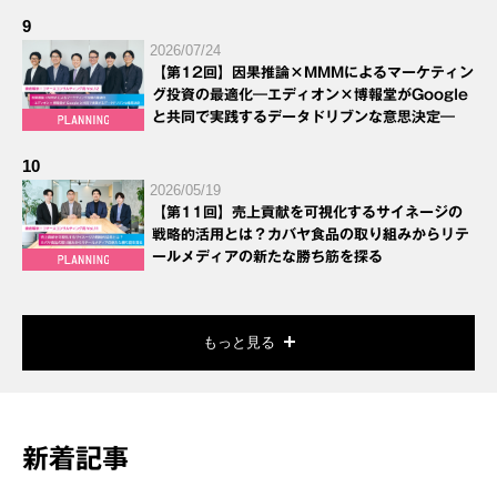
9
2026/07/24
【第12回】因果推論×MMMによるマーケティン
グ投資の最適化―エディオン×博報堂がGoogle
と共同で実践するデータドリブンな意思決定―
10
2026/05/19
【第11回】売上貢献を可視化するサイネージの
戦略的活用とは？カバヤ食品の取り組みからリテ
ールメディアの新たな勝ち筋を探る
もっと見る
新着記事