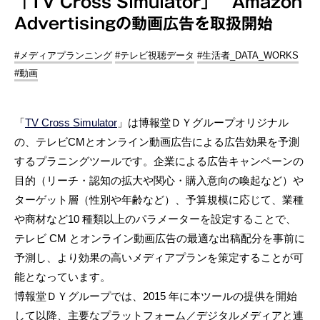
「TV Cross Simulator」 Amazon
Advertisingの動画広告を取扱開始
#メディアプランニング
#テレビ視聴データ
#生活者_DATA_WORKS
#動画
「
TV Cross Simulator
」は博報堂ＤＹグループオリジナル
の、テレビCMとオンライン動画広告による広告効果を予測
するプラニングツールです。企業による広告キャンペーンの
目的（リーチ・認知の拡大や関心・購入意向の喚起など）や
ターゲット層（性別や年齢など）、予算規模に応じて、業種
や商材など10 種類以上のパラメーターを設定することで、
テレビ CM とオンライン動画広告の最適な出稿配分を事前に
予測し、より効果の高いメディアプランを策定することが可
能となっています。
博報堂ＤＹグループでは、2015 年に本ツールの提供を開始
して以降、主要なプラットフォーム／デジタルメディアと連