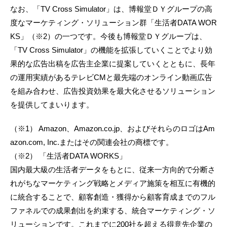
なお、「TV Cross Simulator」は、博報堂ＤＹグループの高
度なマーケティング・ソリューション群「生活者DATA WOR
KS」（※2）の一つです。今後も博報堂ＤＹグループは、
「TV Cross Simulator」の機能を拡張していくことでより効
果的な広告出稿を広告主企業に提案していくとともに、長年
の運用実績があるテレビCMと最先端のオンライン動画広告
を組み合わせ、広告投資効果を最大化させるソリューション
を提供してまいります。
（※1） Amazon、Amazon.co.jp、およびそれらのロゴはAm
azon.com, Inc.またはその関連会社の商標です。
（※2） 「生活者DATA WORKS」
国内最大級の生活者データをもとに、従来一方向的で分断さ
れがちなマーケティング戦略とメディア施策を相互に有機的
に統合することで、顧客創造・獲得から顧客育成までのフル
ファネルでの成果創出を約束する、統合マーケティング・ソ
リューションです。これまでに200社を超える得意先企業の