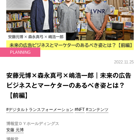
PLANNING
2022.11.25
安藤元博×森永真弓×嶋浩一郎｜未来の広告
ビジネスとマーケターのあるべき姿とは？
【前編】
#デジタルトランスフォーメーション
#NFT
#コンテンツ
博報堂ＤＹホールディングス
安藤 元博
博報堂