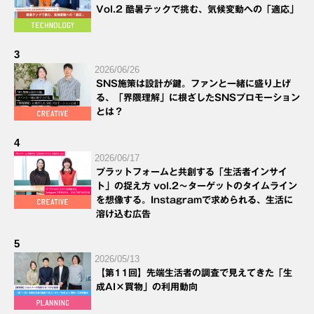
Vol.2 酷暑テックで挑む、気候変動への「適応」
3
2026/06/26
SNS施策は設計が鍵。ファンと一緒に盛り上げ
る、「界隈理解」に根ざしたSNSプロモーション
とは？
4
2026/06/17
プラットフォームと共創する「生活者インサイ
ト」の捉え方 vol.2～ターゲットのタイムライン
を想像する。Instagramで求められる、生活に
溶け込む広告
5
2026/05/13
【第11回】先端生活者の調査で見えてきた「生
成AI×買物」の利用動向