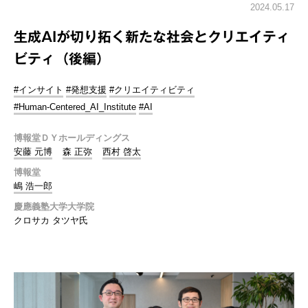
2024.05.17
生成AIが切り拓く新たな社会とクリエイティ
ビティ（後編）
#インサイト
#発想支援
#クリエイティビティ
#Human-Centered_AI_Institute
#AI
博報堂ＤＹホールディングス
安藤 元博
森 正弥
西村 啓太
博報堂
嶋 浩一郎
慶應義塾大学大学院
クロサカ タツヤ氏