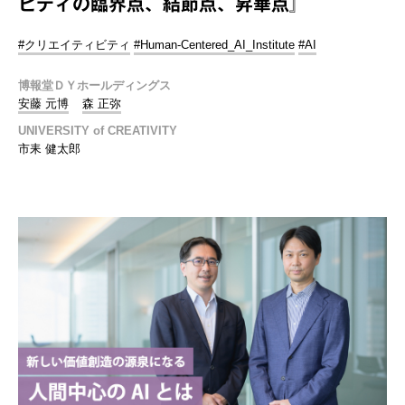
ビティの臨界点、結節点、昇華点』
#クリエイティビティ
#Human-Centered_AI_Institute
#AI
博報堂ＤＹホールディングス
安藤 元博
森 正弥
UNIVERSITY of CREATIVITY
市耒 健太郎