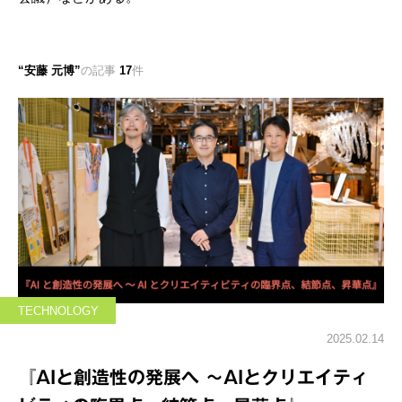
安藤 元博
の記事
17
件
TECHNOLOGY
2025.02.14
『AIと創造性の発展へ ～AIとクリエイティ