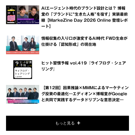
AIエージェント時代のブランド設計とは？ 博報
堂の「ブランドに“生きた人格”を宿す」実装最前
線【MarkeZine Day 2026 Online 登壇レポ
ート】
情報収集の入り口が激変するAI時代 FWD生命が
仕掛ける「認知形成」の現在地
ヒット習慣予報 vol.419『ライフログ・シェア
リング』
【第12回】因果推論×MMMによるマーケティン
グ投資の最適化―エディオン×博報堂がGoogle
と共同で実践するデータドリブンな意思決定―
もっと見る