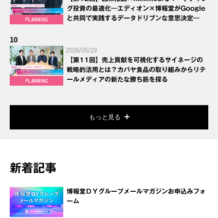
グ投資の最適化―エディオン×博報堂がGoogle
と共同で実践するデータドリブンな意思決定―
10
2026/05/19
【第11回】売上貢献を可視化するサイネージの
戦略的活用とは？カバヤ食品の取り組みからリテ
ールメディアの新たな勝ち筋を探る
もっと見る
新着記事
博報堂ＤＹグループメールマガジンお申込みフォ
ーム