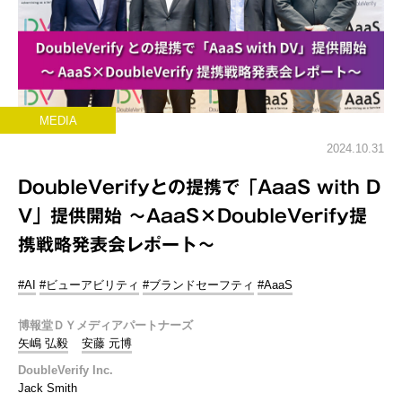
MEDIA
2024.10.31
DoubleVerifyとの提携で「AaaS with D
V」提供開始 ～AaaS×DoubleVerify提
携戦略発表会レポート～
#AI
#ビューアビリティ
#ブランドセーフティ
#AaaS
博報堂ＤＹメディアパートナーズ
矢嶋 弘毅
安藤 元博
DoubleVerify Inc.
Jack Smith