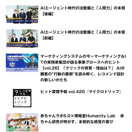
AIエージェント時代の法整備と「人間力」の本質
【後編】
AIエージェント時代の法整備と「人間力」の本質
【前編】
マーケティングシステムの今～マーケティング＆I
Tの実務家集団が語る事業グロースへのヒント
【vol.26】「クリックの背景・理由は？」 AIが
顧客の"行動の裏側"を読み解く、レコメンド設計
の新しいかたち
ヒット習慣予報 vol.420『マイクロトリップ』
赤ちゃんラボ5.0×博報堂Humanity Lab 赤
ちゃん研究が明かす、本質的な感覚の喜び