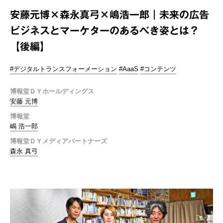
安藤元博×森永真弓×嶋浩一郎｜未来の広告
ビジネスとマーケターのあるべき姿とは？
【後編】
#デジタルトランスフォーメーション
#AaaS
#コンテンツ
博報堂ＤＹホールディングス
安藤 元博
博報堂
嶋 浩一郎
博報堂ＤＹメディアパートナーズ
森永 真弓