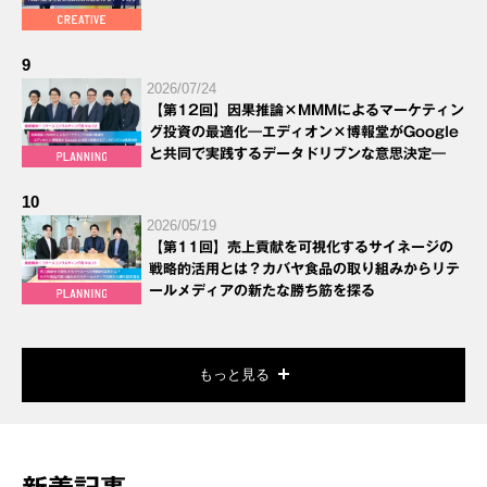
9
2026/07/24
【第12回】因果推論×MMMによるマーケティン
グ投資の最適化―エディオン×博報堂がGoogle
と共同で実践するデータドリブンな意思決定―
10
2026/05/19
【第11回】売上貢献を可視化するサイネージの
戦略的活用とは？カバヤ食品の取り組みからリテ
ールメディアの新たな勝ち筋を探る
もっと見る