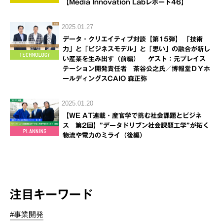
【Media Innovation Labレポート46】
2025.01.27
データ・クリエイティブ対談【第15弾】 「技術
力」と「ビジネスモデル」と「思い」の融合が新し
い産業を生み出す（前編） ゲスト：元プレイス
テーション開発責任者 茶谷公之氏／博報堂ＤＹホ
ールディングスCAIO 森正弥
2025.01.20
【WE AT連載・産官学で挑む社会課題とビジネ
ス 第2回】”データドリブン社会課題工学”が拓く
物流や電力のミライ（後編）
注目キーワード
#事業開発