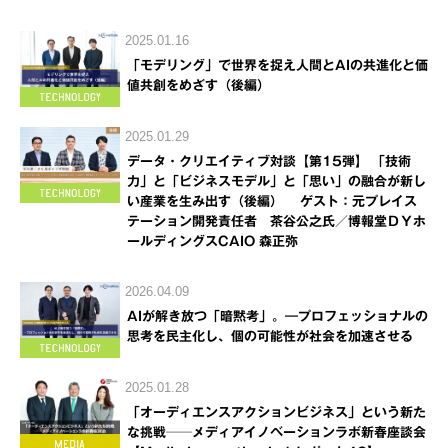
2025.01.16
「モデリング」で世界を捉え人間とAIの共進化と価
値共創をめざす（後編）
2025.01.29
データ・クリエイティブ対談【第15弾】 「技術
力」と「ビジネスモデル」と「思い」の融合が新し
い産業を生み出す（後編） ゲスト：元プレイス
テーション開発責任者 茶谷公之氏／博報堂ＤＹホ
ールディングスCAIO 森正弥
2026.04.09
AIが解き放つ「暗黙考」。―プロフェッショナルの
思考を民主化し、個の可能性が社会を加速させる
2025.01.28
「オーディエンスアクションビジネス」という新た
な挑戦──メディアイノベーションラボ新春座談会