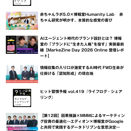
赤ちゃんラボ5.0×博報堂Humanity Lab 赤
ちゃん研究が明かす、本質的な感覚の喜び
AIエージェント時代のブランド設計とは？ 博報
堂の「ブランドに“生きた人格”を宿す」実装最前
線【MarkeZine Day 2026 Online 登壇レポ
ート】
情報収集の入り口が激変するAI時代 FWD生命が
仕掛ける「認知形成」の現在地
ヒット習慣予報 vol.419『ライフログ・シェア
リング』
【第12回】因果推論×MMMによるマーケティン
グ投資の最適化―エディオン×博報堂がGoogle
と共同で実践するデータドリブンな意思決定―