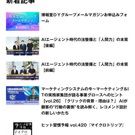
新着記事
博報堂ＤＹグループメールマガジンお申込みフォ
ーム
AIエージェント時代の法整備と「人間力」の本質
【後編】
AIエージェント時代の法整備と「人間力」の本質
【前編】
マーケティングシステムの今～マーケティング＆I
Tの実務家集団が語る事業グロースへのヒント
【vol.26】「クリックの背景・理由は？」 AIが
顧客の"行動の裏側"を読み解く、レコメンド設計
の新しいかたち
ヒット習慣予報 vol.420『マイクロトリップ』