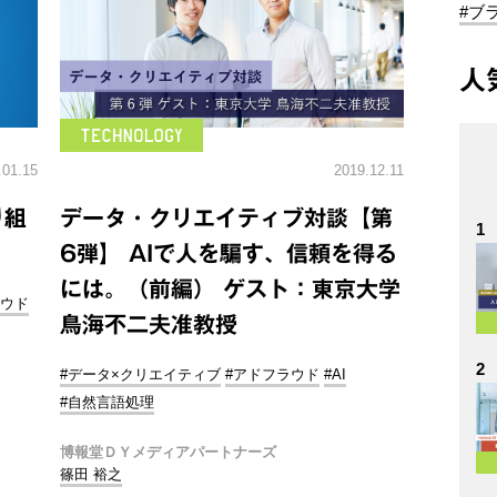
#ブ
人
.01.15
2019.12.11
り組
データ・クリエイティブ対談【第
1
6弾】 AIで人を騙す、信頼を得る
には。（前編） ゲスト：東京大学
ラウド
鳥海不二夫准教授
2
#データ×クリエイティブ
#アドフラウド
#AI
#自然言語処理
博報堂ＤＹメディアパートナーズ
篠田 裕之