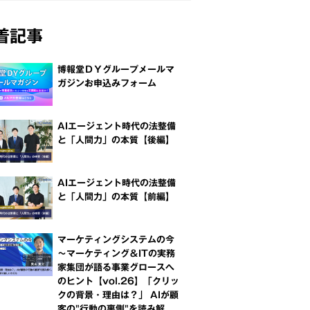
着記事
博報堂ＤＹグループメールマ
ガジンお申込みフォーム
AIエージェント時代の法整備
と「人間力」の本質【後編】
AIエージェント時代の法整備
と「人間力」の本質【前編】
マーケティングシステムの今
～マーケティング＆ITの実務
家集団が語る事業グロースへ
のヒント【vol.26】「クリッ
クの背景・理由は？」 AIが顧
客の"行動の裏側"を読み解