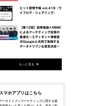
ヒット習慣予報 vol.419『ラ
イフログ・シェアリング』
【第12回】因果推論×MMM
によるマーケティング投資の
最適化―エディオン×博報堂
がGoogleと共同で実践する
データドリブンな意思決定―
もっと見る
スマホアプリはこちら
データドリブンマーケティングに関する最
新情報をいち早くお届けします。是非ご利