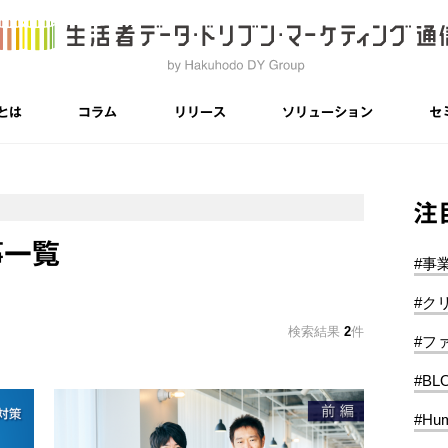
とは
コラム
リリース
ソリューション
セ
注
事一覧
#事
#ク
検索結果
2
件
#フ
#BL
#Hum