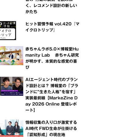
く、レコメンド設計の新しい
かたち
ヒット習慣予報 vol.420『マ
イクロトリップ』
赤ちゃんラボ5.0×博報堂Hu
manity Lab 赤ちゃん研究
が明かす、本質的な感覚の喜
び
AIエージェント時代のブラン
ド設計とは？ 博報堂の「ブラ
ンドに“生きた人格”を宿す」
実装最前線【MarkeZine D
ay 2026 Online 登壇レポ
ート】
情報収集の入り口が激変する
AI時代 FWD生命が仕掛ける
「認知形成」の現在地