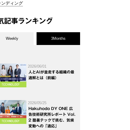
ランディング
気記事ランキング
Weekly
3Months
2026/06/01
人とAIが並走する組織の最
適解とは（前編）
2026/05/25
Hakuhodo DY ONE 広
告技術研究所レポート Vol.
2 酷暑テックで挑む、気候
変動への「適応」