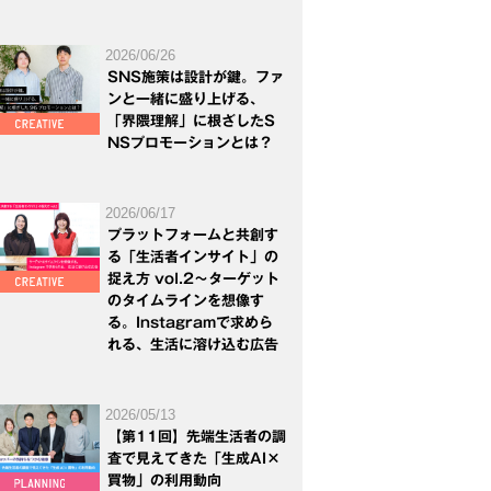
2026/06/26
SNS施策は設計が鍵。ファ
ンと一緒に盛り上げる、
「界隈理解」に根ざしたS
NSプロモーションとは？
2026/06/17
プラットフォームと共創す
る「生活者インサイト」の
捉え方 vol.2～ターゲット
のタイムラインを想像す
る。Instagramで求めら
れる、生活に溶け込む広告
2026/05/13
【第11回】先端生活者の調
査で見えてきた「生成AI×
買物」の利用動向