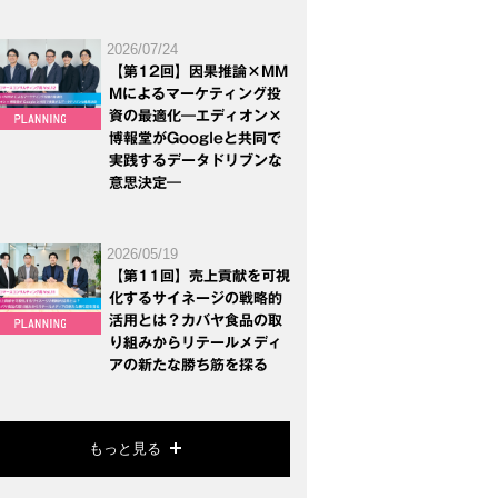
2026/07/24
【第12回】因果推論×MM
Mによるマーケティング投
資の最適化―エディオン×
博報堂がGoogleと共同で
実践するデータドリブンな
意思決定―
2026/05/19
【第11回】売上貢献を可視
化するサイネージの戦略的
活用とは？カバヤ食品の取
り組みからリテールメディ
アの新たな勝ち筋を探る
もっと見る