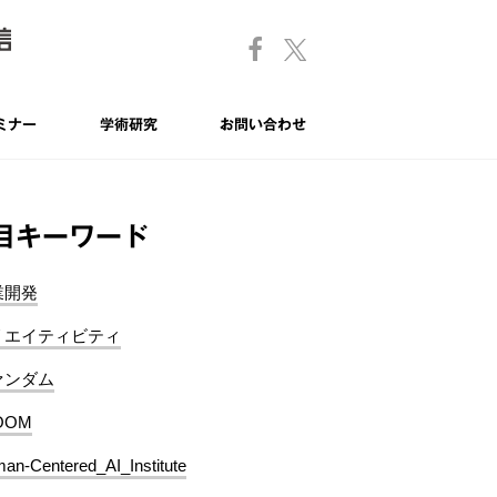
ミナー
学術研究
お問い合わせ
目キーワード
業開発
リエイティビティ
ァンダム
OOM
an-Centered_AI_Institute