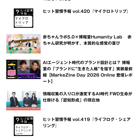
ヒット習慣予報 vol.420『マイクロトリップ』
赤ちゃんラボ5.0×博報堂Humanity Lab 赤
ちゃん研究が明かす、本質的な感覚の喜び
AIエージェント時代のブランド設計とは？ 博報
堂の「ブランドに“生きた人格”を宿す」実装最前
線【MarkeZine Day 2026 Online 登壇レポ
ート】
情報収集の入り口が激変するAI時代 FWD生命が
仕掛ける「認知形成」の現在地
ヒット習慣予報 vol.419『ライフログ・シェア
リング』