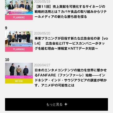
2026/05/19
【第11回】売上貢献を可視化するサイネージの
戦略的活用とは？カバヤ食品の取り組みからリテ
ールメディアの新たな勝ち筋を探る
9
2026/05/20
事業プラニングが目指す新たな広告会社の姿【vo
l.4】 広告会社とITサービスカンパニーがタッ
グを組む理由～博報堂×NTTデータ対談～
10
2026/04/27
日本のエンタメコンテンツの魅力を世界に響かせ
るFANFARE（ファンファーレ）始動——イン
ドネシア・インド・サウジアラビアの調査が明か
す、アニメIPの可能性とは
もっと見る