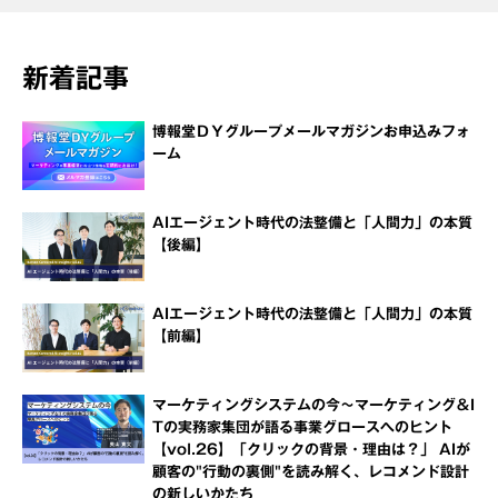
新着記事
博報堂ＤＹグループメールマガジンお申込みフォ
ーム
AIエージェント時代の法整備と「人間力」の本質
【後編】
AIエージェント時代の法整備と「人間力」の本質
【前編】
マーケティングシステムの今～マーケティング＆I
Tの実務家集団が語る事業グロースへのヒント
【vol.26】「クリックの背景・理由は？」 AIが
顧客の"行動の裏側"を読み解く、レコメンド設計
の新しいかたち