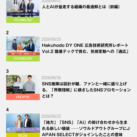
2026/06/01
人とAIが並走する組織の最適解とは（前編）
2
2026/05/25
Hakuhodo DY ONE 広告技術研究所レポート
Vol.2 酷暑テックで挑む、気候変動への「適応」
3
2026/06/26
SNS施策は設計が鍵。ファンと一緒に盛り上げ
る、「界隈理解」に根ざしたSNSプロモーション
とは？
4
2026/05/22
「地方」「SNS」「AI」の掛け合わせから生ま
れる新しい価値 ──ソウルドアウトグループにJ
APAN SELECTがジョインしたことの意味