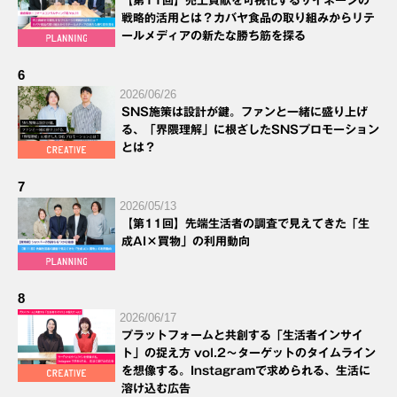
【第11回】売上貢献を可視化するサイネージの
戦略的活用とは？カバヤ食品の取り組みからリテ
ールメディアの新たな勝ち筋を探る
6
2026/06/26
SNS施策は設計が鍵。ファンと一緒に盛り上げ
る、「界隈理解」に根ざしたSNSプロモーション
とは？
7
2026/05/13
【第11回】先端生活者の調査で見えてきた「生
成AI×買物」の利用動向
8
2026/06/17
プラットフォームと共創する「生活者インサイ
ト」の捉え方 vol.2～ターゲットのタイムライン
を想像する。Instagramで求められる、生活に
溶け込む広告