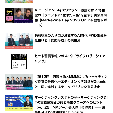
AIエージェント時代のブランド設計とは？ 博報
堂の「ブランドに“生きた人格”を宿す」実装最前
線【MarkeZine Day 2026 Online 登壇レポ
ート】
情報収集の入り口が激変するAI時代 FWD生命が
仕掛ける「認知形成」の現在地
ヒット習慣予報 vol.419『ライフログ・シェア
リング』
【第12回】因果推論×MMMによるマーケティン
グ投資の最適化―エディオン×博報堂がGoogle
と共同で実践するデータドリブンな意思決定―
マーケティングシステムの今～マーケティング＆I
Tの実務家集団が語る事業グロースへのヒント
【vol.25】MAツール導入の「その先」── 成
果を分ける"運用設計"という死角