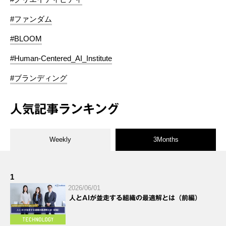
#ファンダム
#BLOOM
#Human-Centered_AI_Institute
#ブランディング
人気記事ランキング
Weekly
3Months
1
2026/06/01
人とAIが並走する組織の最適解とは（前編）