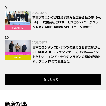
9
2026/05/20
事業プラニングが目指す新たな広告会社の姿【vo
l.4】 広告会社とITサービスカンパニーがタッ
グを組む理由～博報堂×NTTデータ対談～
10
2026/04/27
日本のエンタメコンテンツの魅力を世界に響かせ
るFANFARE（ファンファーレ）始動——イン
ドネシア・インド・サウジアラビアの調査が明か
す、アニメIPの可能性とは
もっと見る
新着記事