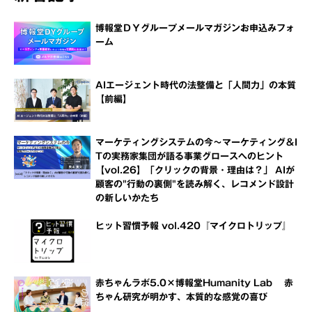
博報堂ＤＹグループメールマガジンお申込みフォ
ーム
AIエージェント時代の法整備と「人間力」の本質
【前編】
マーケティングシステムの今～マーケティング＆I
Tの実務家集団が語る事業グロースへのヒント
【vol.26】「クリックの背景・理由は？」 AIが
顧客の"行動の裏側"を読み解く、レコメンド設計
の新しいかたち
ヒット習慣予報 vol.420『マイクロトリップ』
赤ちゃんラボ5.0×博報堂Humanity Lab 赤
ちゃん研究が明かす、本質的な感覚の喜び