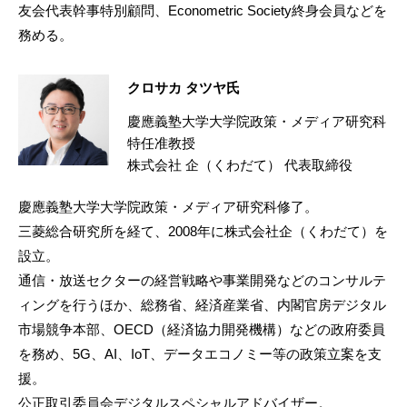
友会代表幹事特別顧問、Econometric Society終身会員などを
務める。
クロサカ タツヤ氏
慶應義塾大学大学院政策・メディア研究科
特任准教授
株式会社 企（くわだて） 代表取締役
慶應義塾大学大学院政策・メディア研究科修了。
三菱総合研究所を経て、2008年に株式会社企（くわだて）を
設立。
通信・放送セクターの経営戦略や事業開発などのコンサルテ
ィングを行うほか、総務省、経済産業省、内閣官房デジタル
市場競争本部、OECD（経済協力開発機構）などの政府委員
を務め、5G、AI、IoT、データエコノミー等の政策立案を支
援。
公正取引委員会デジタルスペシャルアドバイザー。