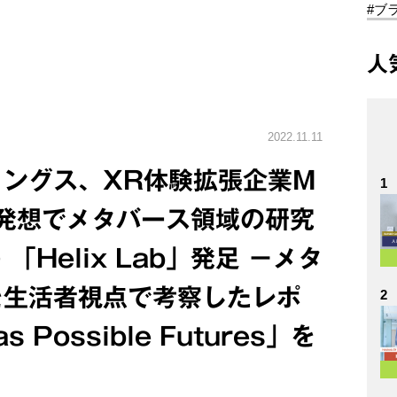
#ブ
人
2022.11.11
ングス、XR体験拡張企業M
1
者発想でメタバース領域の研究
Helix Lab」発足 －メタ
を生活者視点で考察したレポ
2
s Possible Futures」を