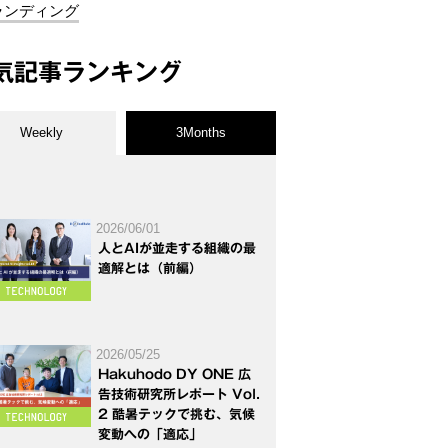
ランディング
気記事ランキング
Weekly
3Months
2026/06/01
人とAIが並走する組織の最
適解とは（前編）
2026/05/25
Hakuhodo DY ONE 広
告技術研究所レポート Vol.
2 酷暑テックで挑む、気候
変動への「適応」