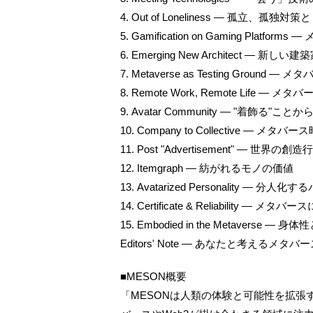
4. Out of Loneliness ― 孤立、孤
5. Gamification on Gaming Pl
6. Emerging New Architect ― 新し
7. Metaverse as Testing Ground
8. Remote Work, Remote Lif
9. Avatar Community ― "着飾る
10. Company to Collective ―
11. Post "Advertisement" ― 世
12. Itemgraph ― 紡がれるモノの価値
13. Avatarized Personality ― 分
14. Certificate & Reliability 
15. Embodied in the Metaverse ―
Editors' Note ― あなたと考えるメタバ
■MESON概要
「MESONは人類の体験と可能性を拡張する、X