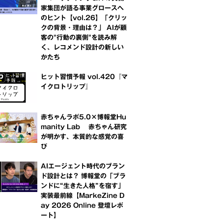
家集団が語る事業グロースへ
のヒント【vol.26】「クリッ
クの背景・理由は？」 AIが顧
客の"行動の裏側"を読み解
く、レコメンド設計の新しい
かたち
ヒット習慣予報 vol.420『マ
イクロトリップ』
赤ちゃんラボ5.0×博報堂Hu
manity Lab 赤ちゃん研究
が明かす、本質的な感覚の喜
び
AIエージェント時代のブラン
ド設計とは？ 博報堂の「ブラ
ンドに“生きた人格”を宿す」
実装最前線【MarkeZine D
ay 2026 Online 登壇レポ
ート】