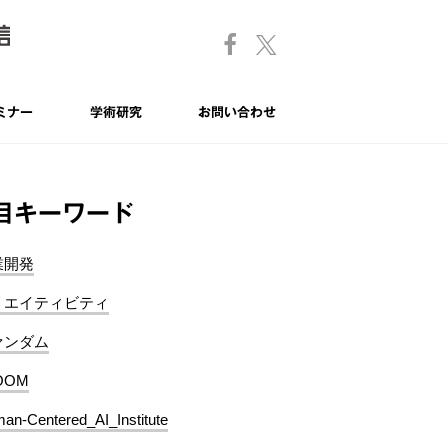
ミナー
学術研究
お問い合わせ
目キーワード
業開発
リエイティビティ
ァンダム
OOM
an-Centered_AI_Institute