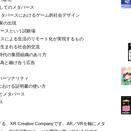
独対策としてのメタバース
atforms ― メタバースにおけるゲーム的社会デザイン
い建築家の出現
 ― メタバースという試験場
e ― メタバースによる生活のリモート化が実現するもの
"ことから生まれる社会的交流
 メタバース時代の集団組織のあり方
界の創造行為と融け合う広告
人化するパーソナリティ
― メタバースにおける証明書の使い方
 身体性とメタバース
ース
R Creative Companyです。AR／VRを軸にメタ