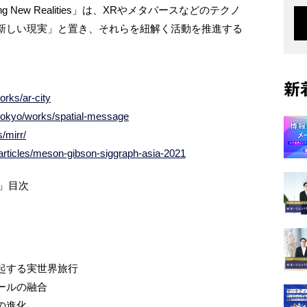
 New Realities」は、XRやメタバースなどのテクノ
新しい現実」と置き、それらを紐解く活動を推進する
新
rks/ar-city
tokyo/works/spatial-message
/mirr/
articles/meson-gibson-siggraph-asia-2021
es」目次
観光が喚起する実世界旅行
リテールの融合
技術の進化