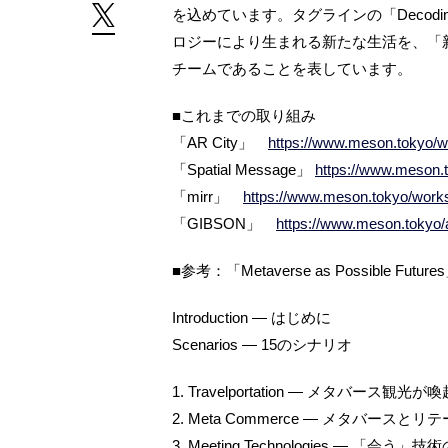
を込めています。タグラインの「Decoding
ロジーにより生まれる新たな生活を、「
チームであることを表しています。
■これまでの取り組み
「AR City」
https://www.meson.tokyo/wo
「Spatial Message」
https://www.meson.
「mirr」
https://www.meson.tokyo/works
「GIBSON」
https://www.meson.tokyo/
■参考：「Metaverse as Possible Futur
Introduction ― はじめに
Scenarios ― 15のシナリオ
1. Travelportation ― メタバース
2. Meta Commerce ― メタバースと
3. Meeting Technologies ― 「会う」