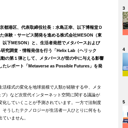
3
東京都港区、代表取締役社長：水島正幸、以下博報堂Ｄ
た体験・サービス開発を進める株式会社MESON（東
、以下MESON）と、生活者発想でメタバースおよび
4
研究調査・情報発信を行う「Helix Lab（ヘリック
。活動の第１弾として、メタバースが世の中に与える影響
「Metaverse as Possible Futures」を発
生活様式の変化を地球規模で人類が経験する中、メタ
実空間ウェブ）など次世代インターネット空間に関する議論が
5
変化していくことが予測されています。一方で法制度
、そうしたテクノロジーが生活者一人ひとりに何をも
出ていません。