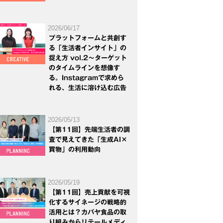
2026/06/17
プラットフォームと共創す
る「生活者インサイト」の
捉え方 vol.2～ターゲット
のタイムラインを想像す
る。Instagramで求めら
れる、生活に溶け込む広告
2026/05/13
【第11回】先端生活者の調
査で見えてきた「生成AI×
買物」の利用動向
2026/05/19
【第11回】売上貢献を可視
化するサイネージの戦略的
活用とは？カバヤ食品の取
り組みからリテールメディ