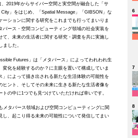
は、2019年からサイバー空間と実空間が融合した「サ
6
」をはじめ、「Spatial Message」「GIBSON」な
ケーションに関する研究をこれまでも行ってまいりま
タバース・空間コンピューティング領域の社会実装を
せて、未来の生活者に関する研究・調査を共に実施し
たしました。
ossible Futures」は「メタバース」によってわれわれ生
7
、変化を経験するのか？に主眼を置いて構成していま
ス」によって描き出される新たな生活体験の可能性を
のヒント、そしてその未来に生きる新たな生活者像を
ートの中に1つでも見つけていただければ幸いです。
8
、今後もメタバース領域および空間コンピューティングに関
見し、起こり得る未来の可能性について発信してまい