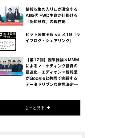
情報収集の入り口が激変する
AI時代 FWD生命が仕掛ける
「認知形成」の現在地
ヒット習慣予報 vol.419『ラ
イフログ・シェアリング』
【第12回】因果推論×MMM
によるマーケティング投資の
最適化―エディオン×博報堂
がGoogleと共同で実践する
データドリブンな意思決定―
もっと見る