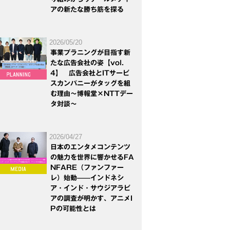
アの新たな勝ち筋を探る
2026/05/20
事業プラニングが目指す新
たな広告会社の姿【vol.
4】 広告会社とITサービ
スカンパニーがタッグを組
む理由～博報堂×NTTデー
タ対談～
2026/04/27
日本のエンタメコンテンツ
の魅力を世界に響かせるFA
NFARE（ファンファー
レ）始動——インドネシ
ア・インド・サウジアラビ
アの調査が明かす、アニメI
Pの可能性とは