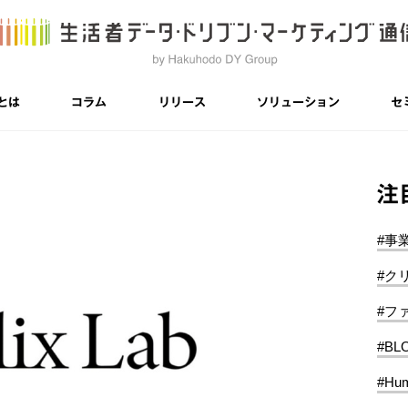
とは
コラム
リリース
ソリューション
セ
注
#事
#ク
#フ
#BL
#Hum