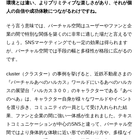
環境とは違い、よりプリミティブな楽しさがあり、それが個
人の自信や成功体験につながるわけですね。
そう言う意味では、バーチャル空間はユーザーやファンと企
業の間で特別な関係を築くのに非常に適した場だと言えるで
しょう。SNSマーケティングでも一定の効果は得られます
が、バーチャル空間では手段の幅と多様性が格段に広がるの
です。
cluster（クラスター）の事例を挙げると、近鉄不動産さまの
『バーチャルあべのハルカス』ワールドにいるあべのハルカ
スの展望台「ハルカス３００」のキャラクターである『あべ
のべあ』は、キャラクター自身が様々なワールドやイベント
を渡り歩き、コミュニティの一員として受け入れられた結
果、ファンと企業の間に強い一体感が生まれました。テキス
トコミュニケーションが中心のSNSと違って、バーチャル空
間ではより身体的な体験に近い形での関わり方や、多様なイ