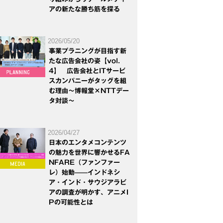
アの新たな勝ち筋を探る
2026/05/20
事業プラニングが目指す新
たな広告会社の姿【vol.
4】 広告会社とITサービ
スカンパニーがタッグを組
む理由～博報堂×NTTデー
タ対談～
2026/04/27
日本のエンタメコンテンツ
の魅力を世界に響かせるFA
NFARE（ファンファー
レ）始動——インドネシ
ア・インド・サウジアラビ
アの調査が明かす、アニメI
Pの可能性とは