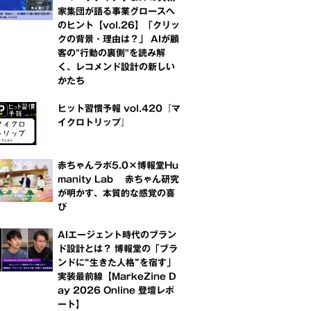
家集団が語る事業グロースへ
のヒント【vol.26】「クリッ
クの背景・理由は？」 AIが顧
客の"行動の裏側"を読み解
く、レコメンド設計の新しい
かたち
ヒット習慣予報 vol.420『マ
イクロトリップ』
赤ちゃんラボ5.0×博報堂Hu
manity Lab 赤ちゃん研究
が明かす、本質的な感覚の喜
び
AIエージェント時代のブラン
ド設計とは？ 博報堂の「ブラ
ンドに“生きた人格”を宿す」
実装最前線【MarkeZine D
ay 2026 Online 登壇レポ
ート】