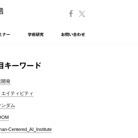
ミナー
学術研究
お問い合わせ
目キーワード
業開発
リエイティビティ
ァンダム
OOM
an-Centered_AI_Institute