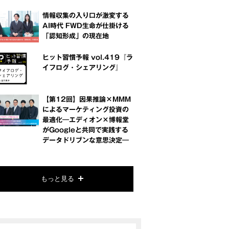
情報収集の入り口が激変する
AI時代 FWD生命が仕掛ける
「認知形成」の現在地
ヒット習慣予報 vol.419『ラ
イフログ・シェアリング』
【第12回】因果推論×MMM
によるマーケティング投資の
最適化―エディオン×博報堂
がGoogleと共同で実践する
データドリブンな意思決定―
もっと見る