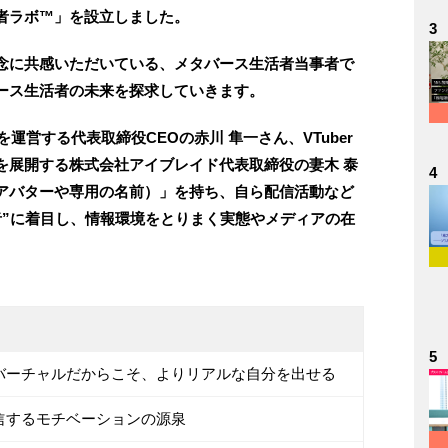
者ラボ™」を設立しました。
3
念に共感いただいている、メタバース生活者当事者で
ース生活者の未来を探求していきます。
」を運営する代表取締役CEOの赤川 隼一さん、VTuber
を展開する株式会社アイブレイド代表取締役の妻木 泰
4
アバターや専用の名前）」を持ち、自ら配信活動など
者”に着目し、情報環境をとりまく実態やメディアの在
5
バーチャルだからこそ、よりリアルな自分を出せる
信するモチベーションの源泉