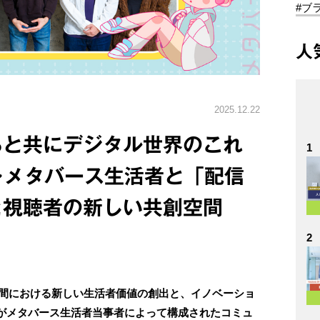
#ブ
人
2025.12.22
ちと共にデジタル世界のこれ
1
5～メタバース生活者と「配信
と視聴者の新しい共創空間
2
ス空間における新しい生活者価値の創出と、イノベーショ
がメタバース生活者当事者によって構成されたコミュ