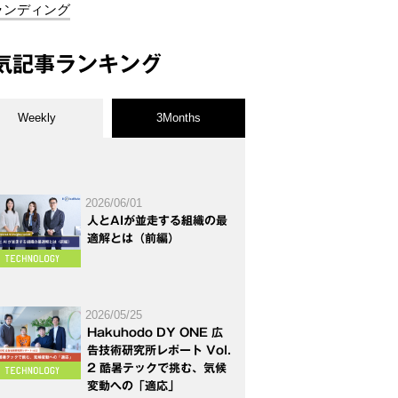
ランディング
気記事ランキング
Weekly
3Months
2026/06/01
人とAIが並走する組織の最
適解とは（前編）
2026/05/25
Hakuhodo DY ONE 広
告技術研究所レポート Vol.
2 酷暑テックで挑む、気候
変動への「適応」