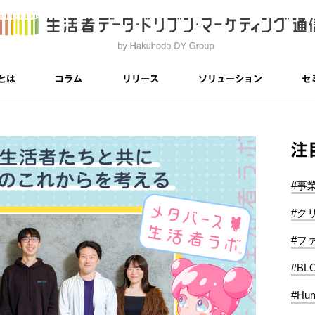
とは
コラム
リリース
ソリューション
セ
注
#事
#ク
#フ
#BL
#Hum