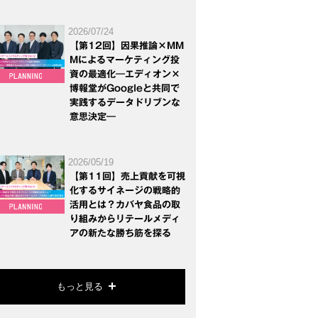
2026/07/24
【第12回】因果推論×MM
Mによるマーケティング投
資の最適化―エディオン×
博報堂がGoogleと共同で
実践するデータドリブンな
意思決定―
2026/05/19
【第11回】売上貢献を可視
化するサイネージの戦略的
活用とは？カバヤ食品の取
り組みからリテールメディ
アの新たな勝ち筋を探る
もっと見る