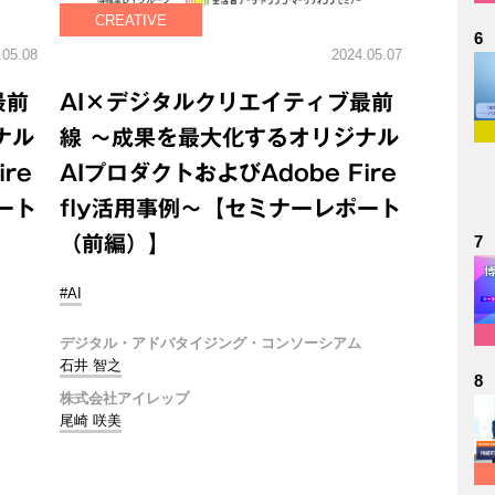
CREATIVE
6
.05.08
2024.05.07
最前
AI×デジタルクリエイティブ最前
ナル
線 ～成果を最大化するオリジナル
re
AIプロダクトおよびAdobe Fire
ート
fly活用事例～【セミナーレポート
（前編）】
7
#AI
デジタル・アドバタイジング・コンソーシアム
石井 智之
8
株式会社アイレップ
尾崎 咲美