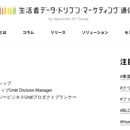
とは
コラム
リリース
ソリューション
セ
注
#事
レップ
#ク
nit/ Division Manager
ービジネスUnit/プロダクトプランナー
#フ
#BL
#Hum