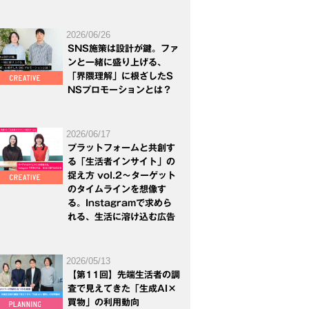
2026/06/26
SNS施策は設計が鍵。ファ
ンと一緒に盛り上げる、
「界隈理解」に根ざしたS
NSプロモーションとは？
2026/06/17
プラットフォームと共創す
る「生活者インサイト」の
捉え方 vol.2～ターゲット
のタイムラインを想像す
る。Instagramで求めら
れる、生活に溶け込む広告
2026/05/13
【第11回】先端生活者の調
査で見えてきた「生成AI×
買物」の利用動向