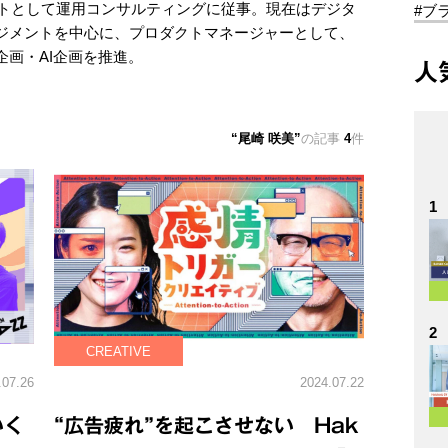
ストとして運用コンサルティングに従事。現在はデジタ
#ブ
ジメントを中心に、プロダクトマネージャーとして、
画・AI企画を推進。
人
尾崎 咲美
の記事
4
件
1
2
CREATIVE
.07.26
2024.07.22
いく
“広告疲れ”を起こさせない Hak