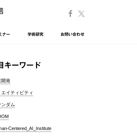
ミナー
学術研究
お問い合わせ
目キーワード
業開発
リエイティビティ
ァンダム
OOM
an-Centered_AI_Institute