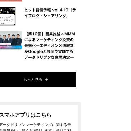
ヒット習慣予報 vol.419『ラ
イフログ・シェアリング』
【第12回】因果推論×MMM
によるマーケティング投資の
最適化―エディオン×博報堂
がGoogleと共同で実践する
データドリブンな意思決定―
もっと見る
スマホアプリはこちら
データドリブンマーケティングに関する最
新情報をいち早くお届けします。是非ご利