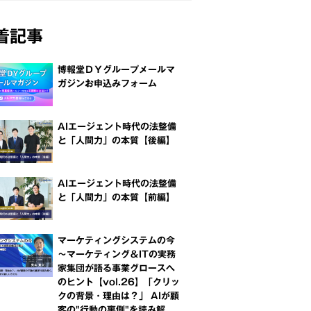
着記事
博報堂ＤＹグループメールマ
ガジンお申込みフォーム
AIエージェント時代の法整備
と「人間力」の本質【後編】
AIエージェント時代の法整備
と「人間力」の本質【前編】
マーケティングシステムの今
～マーケティング＆ITの実務
家集団が語る事業グロースへ
のヒント【vol.26】「クリッ
クの背景・理由は？」 AIが顧
客の"行動の裏側"を読み解