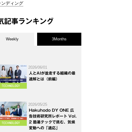
ランディング
気記事ランキング
Weekly
3Months
2026/06/01
人とAIが並走する組織の最
適解とは（前編）
2026/05/25
Hakuhodo DY ONE 広
告技術研究所レポート Vol.
2 酷暑テックで挑む、気候
変動への「適応」