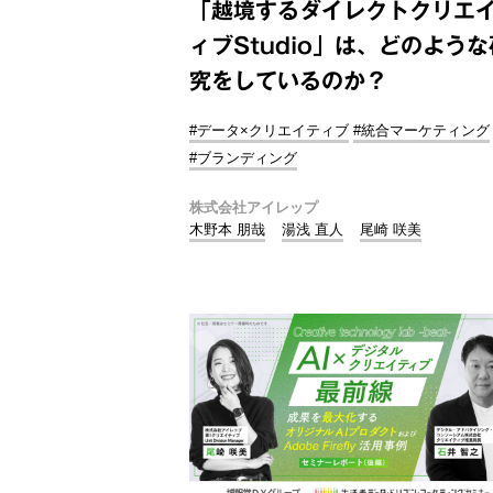
「越境するダイレクトクリエ
ィブStudio」は、どのような
究をしているのか？
#データ×クリエイティブ
#統合マーケティング
#ブランディング
株式会社アイレップ
木野本 朋哉
湯浅 直人
尾崎 咲美