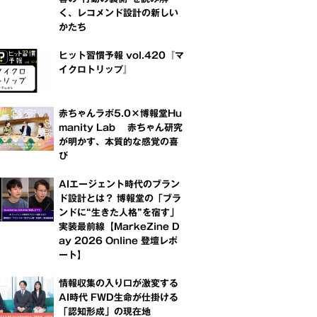
く、レコメンド設計の新しい
かたち
ヒット習慣予報 vol.420『マ
イクロトリップ』
赤ちゃんラボ5.0×博報堂Hu
manity Lab 赤ちゃん研究
が明かす、本質的な感覚の喜
び
AIエージェント時代のブラン
ド設計とは？ 博報堂の「ブラ
ンドに“生きた人格”を宿す」
実装最前線【MarkeZine D
ay 2026 Online 登壇レポ
ート】
情報収集の入り口が激変する
AI時代 FWD生命が仕掛ける
「認知形成」の現在地