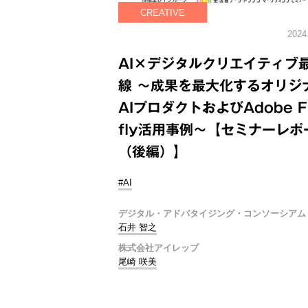
CREATIVE
2024
AI×デジタルクリエイティブ
線 ～成果を最大化するオリジ
AIプロダクトおよびAdobe Fi
fly活用事例～【セミナーレポ
（後編）】
#AI
デジタル・アドバタイジング・コンソーシアム
石井 智之
株式会社アイレップ
尾崎 咲美