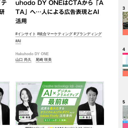
イテ
uhodo DY ONEはCTAから「A
3
研
TA」へ…人による広告表現とAI
活用
#インサイト
#統合マーケティング
#ブランディング
#AI
4
Hakuhodo DY ONE
山口 尚久
尾崎 咲美
5