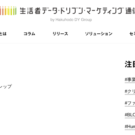
とは
コラム
リリース
ソリューション
セ
注
#事
レップ
#ク
#フ
#BL
#Hum