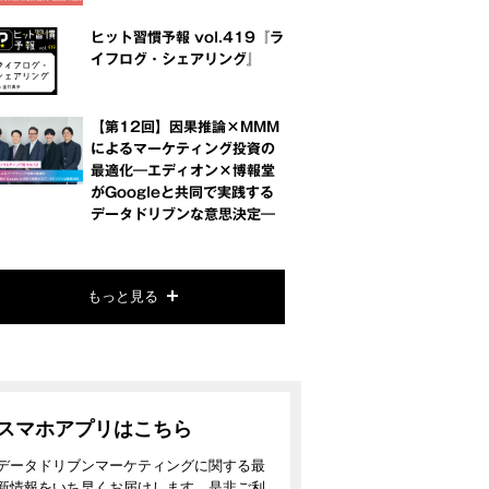
ヒット習慣予報 vol.419『ラ
イフログ・シェアリング』
【第12回】因果推論×MMM
によるマーケティング投資の
最適化―エディオン×博報堂
がGoogleと共同で実践する
データドリブンな意思決定―
もっと見る
スマホアプリはこちら
データドリブンマーケティングに関する最
新情報をいち早くお届けします。是非ご利