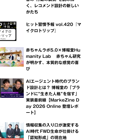
く、レコメンド設計の新しい
かたち
ヒット習慣予報 vol.420『マ
イクロトリップ』
赤ちゃんラボ5.0×博報堂Hu
manity Lab 赤ちゃん研究
が明かす、本質的な感覚の喜
び
AIエージェント時代のブラン
ド設計とは？ 博報堂の「ブラ
ンドに“生きた人格”を宿す」
実装最前線【MarkeZine D
ay 2026 Online 登壇レポ
ート】
情報収集の入り口が激変する
AI時代 FWD生命が仕掛ける
「認知形成」の現在地