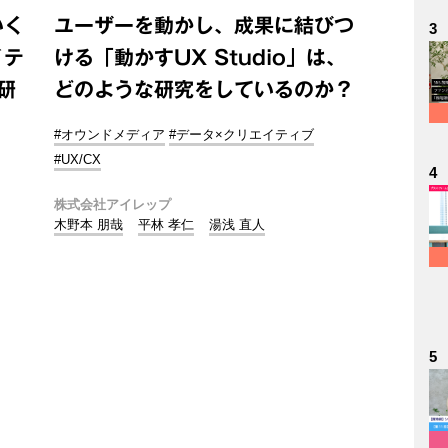
いく
ユーザーを動かし、成果に結びつ
3
イテ
ける「動かすUX Studio」は、
研
どのような研究をしているのか？
#オウンドメディア
#データ×クリエイティブ
#UX/CX
4
株式会社アイレップ
木野本 朋哉
平林 孝仁
湯浅 直人
5