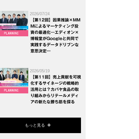
2026/07/24
【第12回】因果推論×MM
Mによるマーケティング投
資の最適化―エディオン×
博報堂がGoogleと共同で
実践するデータドリブンな
意思決定―
2026/05/19
【第11回】売上貢献を可視
化するサイネージの戦略的
活用とは？カバヤ食品の取
り組みからリテールメディ
アの新たな勝ち筋を探る
もっと見る