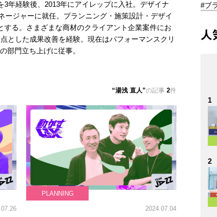
3年経験後、2013年にアイレップに入社。デザイナ
#ブ
マネージャーに就任。プランニング・施策設計・デザイ
とする。さまざまな商材のクライアント企業案件にお
人
起点とした成果改善を経験。現在はパフォーマンスクリ
域の部門立ち上げに従事。
湯浅 直人
の記事
2
件
1
2
PLANNING
.07.26
2024.07.04