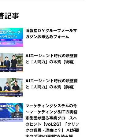
着記事
博報堂ＤＹグループメールマ
ガジンお申込みフォーム
AIエージェント時代の法整備
と「人間力」の本質【後編】
AIエージェント時代の法整備
と「人間力」の本質【前編】
マーケティングシステムの今
～マーケティング＆ITの実務
家集団が語る事業グロースへ
のヒント【vol.26】「クリッ
クの背景・理由は？」 AIが顧
客の"行動の裏側"を読み解