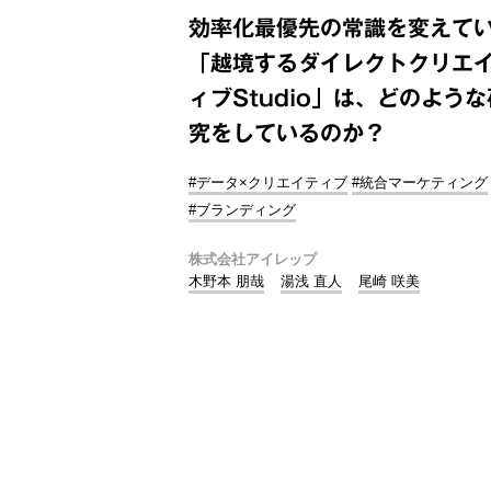
効率化最優先の常識を変えて
「越境するダイレクトクリエ
ィブStudio」は、どのような
究をしているのか？
#データ×クリエイティブ
#統合マーケティング
#ブランディング
株式会社アイレップ
木野本 朋哉
湯浅 直人
尾崎 咲美