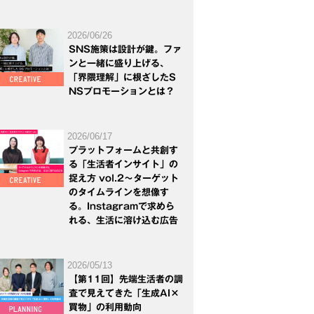
2026/06/26
SNS施策は設計が鍵。ファ
ンと一緒に盛り上げる、
「界隈理解」に根ざしたS
NSプロモーションとは？
2026/06/17
プラットフォームと共創す
る「生活者インサイト」の
捉え方 vol.2～ターゲット
のタイムラインを想像す
る。Instagramで求めら
れる、生活に溶け込む広告
2026/05/13
【第11回】先端生活者の調
査で見えてきた「生成AI×
買物」の利用動向