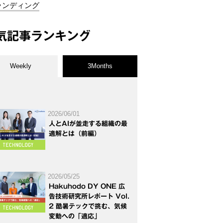
ランディング
気記事ランキング
Weekly
3Months
2026/06/01
人とAIが並走する組織の最
適解とは（前編）
2026/05/25
Hakuhodo DY ONE 広
告技術研究所レポート Vol.
2 酷暑テックで挑む、気候
変動への「適応」