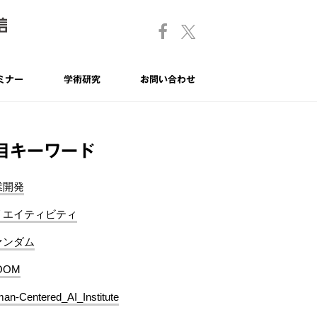
ミナー
学術研究
お問い合わせ
目キーワード
業開発
リエイティビティ
ァンダム
OOM
an-Centered_AI_Institute