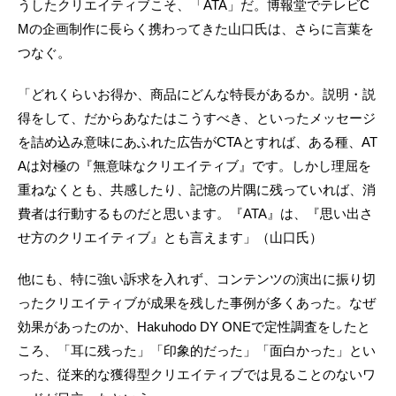
うしたクリエイティブこそ、「ATA」だ。博報堂でテレビC
Mの企画制作に長らく携わってきた山口氏は、さらに言葉を
つなぐ。
「どれくらいお得か、商品にどんな特長があるか。説明・説
得をして、だからあなたはこうすべき、といったメッセージ
を詰め込み意味にあふれた広告がCTAとすれば、ある種、AT
Aは対極の『無意味なクリエイティブ』です。しかし理屈を
重ねなくとも、共感したり、記憶の片隅に残っていれば、消
費者は行動するものだと思います。『ATA』は、『思い出さ
せ方のクリエイティブ』とも言えます」（山口氏）
他にも、特に強い訴求を入れず、コンテンツの演出に振り切
ったクリエイティブが成果を残した事例が多くあった。なぜ
効果があったのか、Hakuhodo DY ONEで定性調査をしたと
ころ、「耳に残った」「印象的だった」「面白かった」とい
った、従来的な獲得型クリエイティブでは見ることのないワ