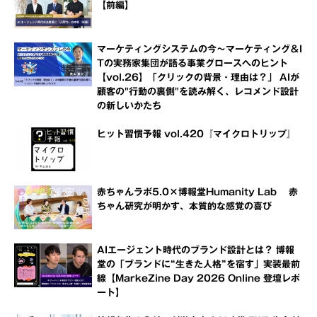
【前編】
マーケティングシステムの今～マーケティング＆I
Tの実務家集団が語る事業グロースへのヒント
【vol.26】「クリックの背景・理由は？」 AIが
顧客の"行動の裏側"を読み解く、レコメンド設計
の新しいかたち
ヒット習慣予報 vol.420『マイクロトリップ』
赤ちゃんラボ5.0×博報堂Humanity Lab 赤
ちゃん研究が明かす、本質的な感覚の喜び
AIエージェント時代のブランド設計とは？ 博報
堂の「ブランドに“生きた人格”を宿す」実装最前
線【MarkeZine Day 2026 Online 登壇レポ
ート】