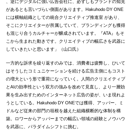
、逆にデジタルに強い広告会社に、必ずしもブランドの知見
があるとも言いづらい側面があります。Hakuhodo DY ONE
には横軸組織としての統合クリエイティブ推進室 があり、
そこにクリエイターが所属していて、ブランディングも獲得
も混じり合うカルチャーが醸成されています。『ATA』もそ
こから生まれた動きです。クリエイティブの幅広さを武器に
していきたいと思います」（山口氏）
一方的な訴求を繰り返すのみでは、消費者は疲弊し、ひいて
はそうしたコミュニケーションを続ける広告主側にもコスト
の増大という形で重荷になっていく。人間のクリエイティブ
とAIの効率性という双方の強みを改めて見直し、より一層効
果を生み出すためのインターネット広告の姿が、いま現れよ
うとしている。Hakuhodo DY ONEでは獲得、アッパー、ミ
ドルなど従来の部門の垣根を越えた組織横断的な体制を構
築。ロワーからアッパーまでの幅広い領域の経験とノウハウ
を武器に、パラダイムシフトに挑む。