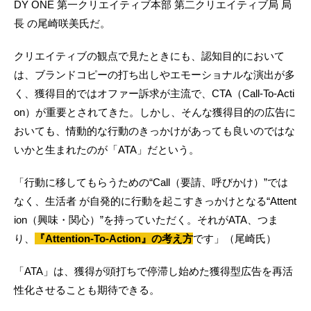
DY ONE 第一クリエイティブ本部 第二クリエイティブ局 局
長 の尾崎咲美氏だ。
クリエイティブの観点で見たときにも、認知目的において
は、ブランドコピーの打ち出しやエモーショナルな演出が多
く、獲得目的ではオファー訴求が主流で、CTA（Call-To-Acti
on）が重要とされてきた。しかし、そんな獲得目的の広告に
おいても、情動的な行動のきっかけがあっても良いのではな
いかと生まれたのが「ATA」だという。
「行動に移してもらうための“Call（要請、呼びかけ）”では
なく、生活者 が自発的に行動を起こすきっかけとなる“Attent
ion（興味・関心）”を持っていただく。それがATA、つま
り、
『Attention-To-Action』の考え方
です」（尾崎氏）
「ATA」は、獲得が頭打ちで停滞し始めた獲得型広告を再活
性化させることも期待できる。