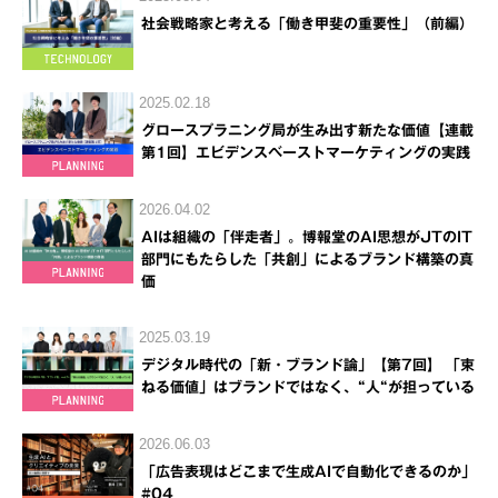
社会戦略家と考える「働き甲斐の重要性」（前編）
2025.02.18
グロースプラニング局が生み出す新たな価値【連載
第1回】エビデンスベーストマーケティングの実践
2026.04.02
AIは組織の「伴走者」。博報堂のAI思想がJTのIT
部門にもたらした「共創」によるブランド構築の真
価
2025.03.19
デジタル時代の「新・ブランド論」【第7回】 「束
ねる価値」はブランドではなく、“人“が担っている
2026.06.03
「広告表現はどこまで生成AIで自動化できるのか」
#04