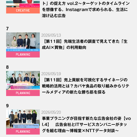
ト」の捉え方 vol.2～ターゲットのタイムライン
を想像する。Instagramで求められる、生活に
溶け込む広告
7
2026/05/13
【第11回】先端生活者の調査で見えてきた「生
成AI×買物」の利用動向
8
2026/05/19
【第11回】売上貢献を可視化するサイネージの
戦略的活用とは？カバヤ食品の取り組みからリテ
ールメディアの新たな勝ち筋を探る
9
2026/05/20
事業プラニングが目指す新たな広告会社の姿【vo
l.4】 広告会社とITサービスカンパニーがタッ
グを組む理由～博報堂×NTTデータ対談～