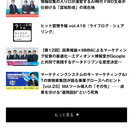
情報収集の入り口が激変するAI時代 FWD生命が
仕掛ける「認知形成」の現在地
ヒット習慣予報 vol.419『ライフログ・シェア
リング』
【第12回】因果推論×MMMによるマーケティン
グ投資の最適化―エディオン×博報堂がGoogle
と共同で実践するデータドリブンな意思決定―
マーケティングシステムの今～マーケティング＆I
Tの実務家集団が語る事業グロースへのヒント
【vol.25】MAツール導入の「その先」── 成
果を分ける"運用設計"という死角
もっと見る