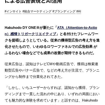
による広告表現とAI活用
#インサイト
#統合マーケティング
#ブランディング
#AI
Hakuhodo DY ONE※が新たに「
ATA（Attention-to-Actio
n）感情トリガークリエイティブ
」と名付けたフレームワー
クを提唱しようとしている。従来の獲得型広告の考え方を進
化させたもので、いわゆるロワーファネルでの広告効果 が
ふるわない場合などでも成果の改善が期待できるものだ。
従来広告は、認知はテレビCMや動画広告で、獲得は検索連
動型広告やバナー広告で、などの考え方が主流で、プランニ
ングから制作まで分業化されてきた。
「しかし、いちユーザーからすれば、認知から獲得、ブラン
ディングまで一貫した流れの中にあり、いずれの局面におい
ても魅力的な体験を求めています」と話すのは、Hakuhodo