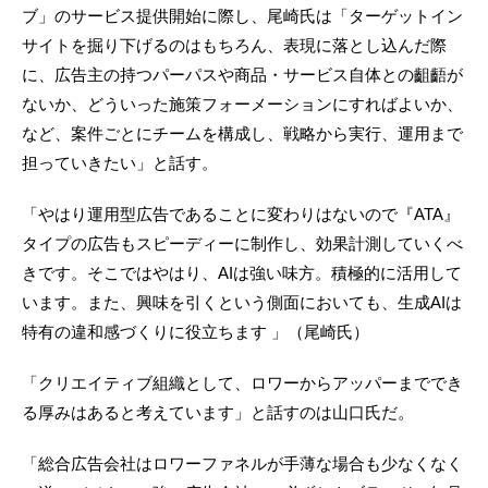
ブ」のサービス提供開始に際し、尾崎氏は「ターゲットイン
サイトを掘り下げるのはもちろん、表現に落とし込んだ際
に、広告主の持つパーパスや商品・サービス自体との齟齬が
ないか、どういった施策フォーメーションにすればよいか、
など、案件ごとにチームを構成し、戦略から実行、運用まで
担っていきたい」と話す。
「やはり運用型広告であることに変わりはないので『ATA』
タイプの広告もスピーディーに制作し、効果計測していくべ
きです。そこではやはり、AIは強い味方。積極的に活用して
います。また、興味を引くという側面においても、生成AIは
特有の違和感づくりに役立ちます 」（尾崎氏）
「クリエイティブ組織として、ロワーからアッパーまででき
る厚みはあると考えています」と話すのは山口氏だ。
「総合広告会社はロワーファネルが手薄な場合も少なくなく