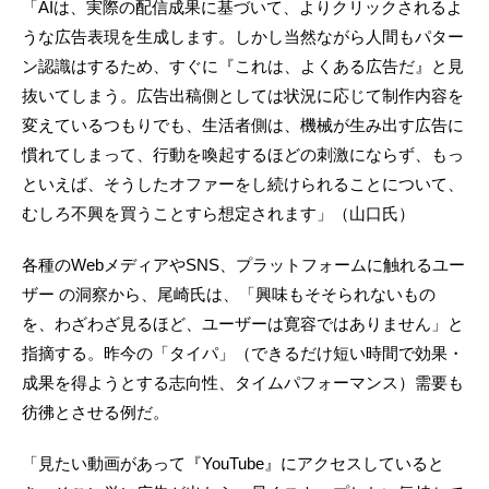
「AIは、実際の配信成果に基づいて、よりクリックされるよ
うな広告表現を生成します。しかし当然ながら人間もパター
ン認識はするため、すぐに『これは、よくある広告だ』と見
抜いてしまう。広告出稿側としては状況に応じて制作内容を
変えているつもりでも、生活者側は、機械が生み出す広告に
慣れてしまって、行動を喚起するほどの刺激にならず、もっ
といえば、そうしたオファーをし続けられることについて、
むしろ不興を買うことすら想定されます」（山口氏）
各種のWebメディアやSNS、プラットフォームに触れるユー
ザー の洞察から、尾崎氏は、「興味もそそられないもの
を、わざわざ見るほど、ユーザーは寛容ではありません」と
指摘する。昨今の「タイパ」（できるだけ短い時間で効果・
成果を得ようとする志向性、タイムパフォーマンス）需要も
彷彿とさせる例だ。
「見たい動画があって『YouTube』にアクセスしていると