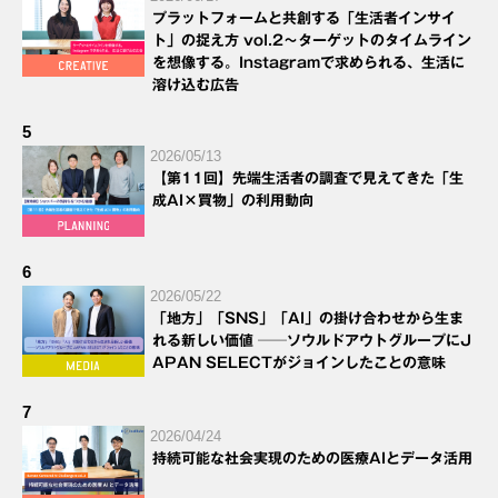
プラットフォームと共創する「生活者インサイ
ト」の捉え方 vol.2～ターゲットのタイムライン
を想像する。Instagramで求められる、生活に
溶け込む広告
5
2026/05/13
【第11回】先端生活者の調査で見えてきた「生
成AI×買物」の利用動向
6
2026/05/22
「地方」「SNS」「AI」の掛け合わせから生ま
れる新しい価値 ──ソウルドアウトグループにJ
APAN SELECTがジョインしたことの意味
7
2026/04/24
持続可能な社会実現のための医療AIとデータ活用