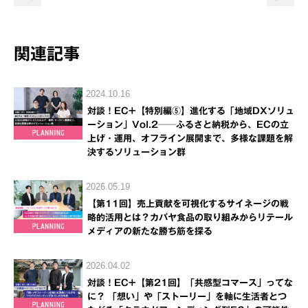
関連記事
2024.10.16
対談！EC+【特別編⑤】進化する「地域DXソリュ
ーション」Vol.2──ふるさと納税から、ECの立
上げ・運用、オフライン展開まで、多様な課題を解
決するソリューション群
2026.05.19
【第11回】売上貢献を可視化するサイネージの戦
略的活用とは？カバヤ食品の取り組みからリテール
メディアの新たな勝ち筋を探る
2026.04.02
対談！EC+【第21回】「共感型コマース」ってな
に？ 「想い」や「ストーリー」を軸に生活者とつ