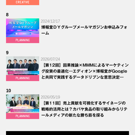
8
2024/12/17
博報堂ＤＹグループメールマガジンお申込みフォ
ーム
9
2026/07/24
【第12回】因果推論×MMMによるマーケティン
グ投資の最適化―エディオン×博報堂がGoogle
と共同で実践するデータドリブンな意思決定―
10
2026/05/19
【第11回】売上貢献を可視化するサイネージの
戦略的活用とは？カバヤ食品の取り組みからリテ
ールメディアの新たな勝ち筋を探る