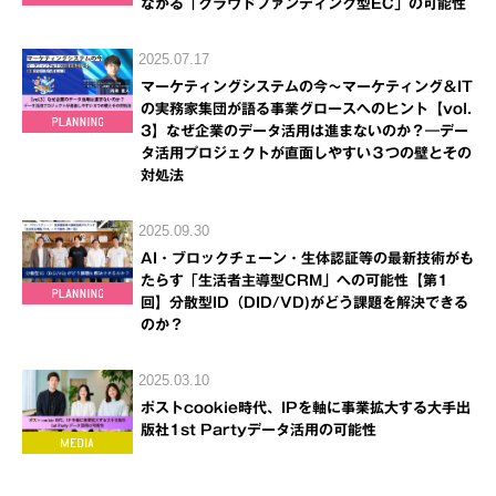
ながる「クラウドファンディング型EC」の可能性
2025.07.17
マーケティングシステムの今～マーケティング＆IT
の実務家集団が語る事業グロースへのヒント【vol.
3】なぜ企業のデータ活用は進まないのか？―デー
タ活用プロジェクトが直面しやすい３つの壁とその
対処法
2025.09.30
AI・ブロックチェーン・生体認証等の最新技術がも
たらす「生活者主導型CRM」への可能性【第1
回】分散型ID（DID/VD)がどう課題を解決できる
のか？
2025.03.10
ポストcookie時代、IPを軸に事業拡大する大手出
版社1st Partyデータ活用の可能性