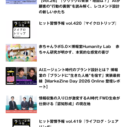
【vol.26】「クリックの背景・理由は？」 AIが
顧客の"行動の裏側"を読み解く、レコメンド設計
の新しいかたち
ヒット習慣予報 vol.420『マイクロトリップ』
赤ちゃんラボ5.0×博報堂Humanity Lab 赤
ちゃん研究が明かす、本質的な感覚の喜び
AIエージェント時代のブランド設計とは？ 博報
堂の「ブランドに“生きた人格”を宿す」実装最前
線【MarkeZine Day 2026 Online 登壇レポ
ート】
情報収集の入り口が激変するAI時代 FWD生命が
仕掛ける「認知形成」の現在地
ヒット習慣予報 vol.419『ライフログ・シェア