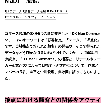
Map」【後編】
#購買データ
#顧客データ活用
#OMO
#UX/CX
#デジタルトランスフォーメーション
コマース領域のDXを5つの型に整理した「DX Map Commer
ce」。そのキーワードは「顧客接点」「データ」「収益化」
です。自社接点で培われた顧客との関係や、そこで得られた
データをどう確かな収益に結びつけていくか──。前編に引
き続き、「DX Map Commerce」の概要と、リテールやメー
カー企業がDXによって目指すべき方向性について、作成メ
ンバーの長谷川恭平と中川愛理、魯敬国に語ってもらいまし
た。
接点における顧客との関係をアクティ