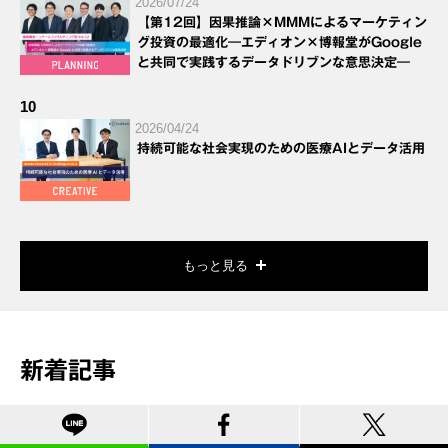
2026/07/24
【第12回】因果推論×MMMによるマーケティン
グ投資の最適化―エディオン×博報堂がGoogle
と共同で実践するデータドリブンな意思決定―
10
2026/04/24
持続可能な社会実現のための医療AIとデータ活用
もっと見る
新着記事
博報堂ＤＹグループメールマガジンお申込みフォ
ーム