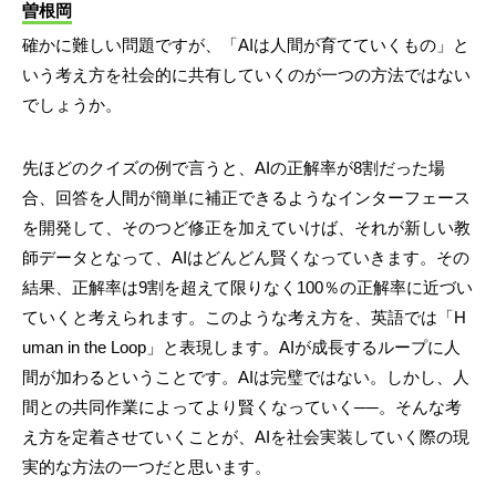
曽根岡
確かに難しい問題ですが、「AIは人間が育てていくもの」と
いう考え方を社会的に共有していくのが一つの方法ではない
でしょうか。
先ほどのクイズの例で言うと、AIの正解率が8割だった場
合、回答を人間が簡単に補正できるようなインターフェース
を開発して、そのつど修正を加えていけば、それが新しい教
師データとなって、AIはどんどん賢くなっていきます。その
結果、正解率は9割を超えて限りなく100％の正解率に近づい
ていくと考えられます。このような考え方を、英語では「H
uman in the Loop」と表現します。AIが成長するループに人
間が加わるということです。AIは完璧ではない。しかし、人
間との共同作業によってより賢くなっていく──。そんな考
え方を定着させていくことが、AIを社会実装していく際の現
実的な方法の一つだと思います。