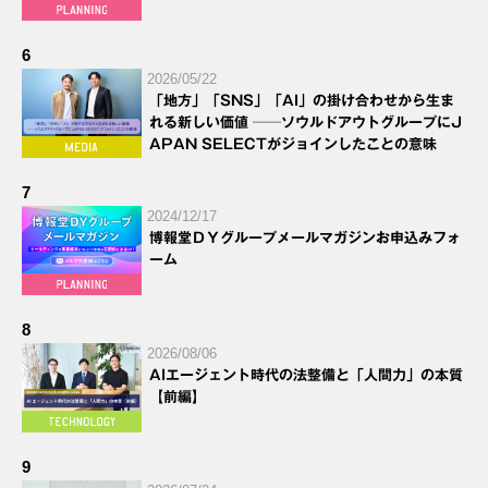
6
2026/05/22
「地方」「SNS」「AI」の掛け合わせから生ま
れる新しい価値 ──ソウルドアウトグループにJ
APAN SELECTがジョインしたことの意味
7
2024/12/17
博報堂ＤＹグループメールマガジンお申込みフォ
ーム
8
2026/08/06
AIエージェント時代の法整備と「人間力」の本質
【前編】
9