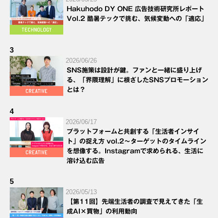
Hakuhodo DY ONE 広告技術研究所レポート
Vol.2 酷暑テックで挑む、気候変動への「適応」
3
2026/06/26
SNS施策は設計が鍵。ファンと一緒に盛り上げ
る、「界隈理解」に根ざしたSNSプロモーション
とは？
4
2026/06/17
プラットフォームと共創する「生活者インサイ
ト」の捉え方 vol.2～ターゲットのタイムライン
を想像する。Instagramで求められる、生活に
溶け込む広告
5
2026/05/13
【第11回】先端生活者の調査で見えてきた「生
成AI×買物」の利用動向