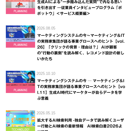
生成AIによる“一歩踏み込んだ質問”で内なる思い
を引き出す ―従業員インタビュープログラム「ボ
ボットウ」＜サービス概要編＞
2026.08.05
マーケティングシステムの今～マーケティング＆IT
の実務家集団が語る事業グロースへのヒント【vol.
26】「クリックの背景・理由は？」 AIが顧客
の"行動の裏側"を読み解く、レコメンド設計の新し
いかたち
2025.10.10
マーケティングシステムの今 ─ マーケティング＆I
Tの実務家集団が語る事業グロースへのヒント【vo
l.11】生成AI時代にマーケターが自らデータを学
ぶ意義
2026.05.15
拡大するAI検索利用 -独自データで読み解くユーザ
ー行動とAI検索の最新情報 AI検索白書2026よ