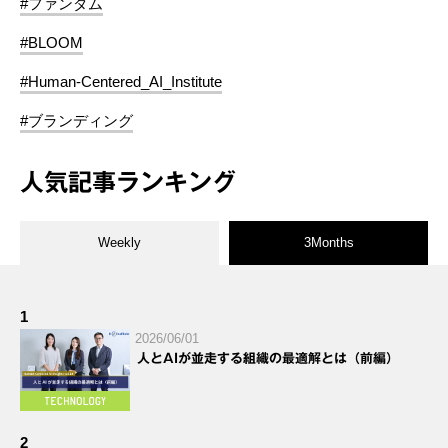
#ファンダム
#BLOOM
#Human-Centered_AI_Institute
#ブランディング
人気記事ランキング
Weekly
3Months
1
2026/06/01
人とAIが並走する組織の最適解とは（前編）
2