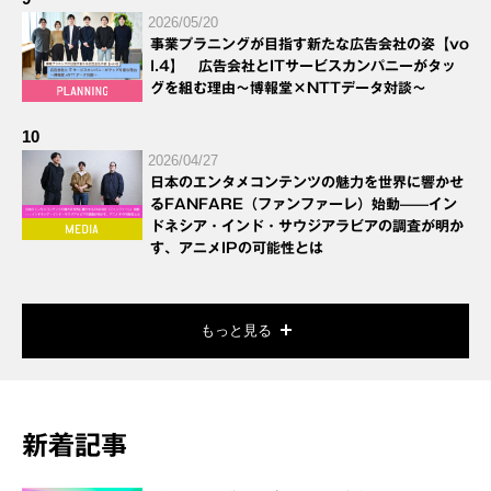
2026/05/20
事業プラニングが目指す新たな広告会社の姿【vo
l.4】 広告会社とITサービスカンパニーがタッ
グを組む理由～博報堂×NTTデータ対談～
10
2026/04/27
日本のエンタメコンテンツの魅力を世界に響かせ
るFANFARE（ファンファーレ）始動——イン
ドネシア・インド・サウジアラビアの調査が明か
す、アニメIPの可能性とは
もっと見る
新着記事