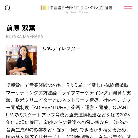
前原 双葉
FUTABA MAEHARA
UoCディレクター
博報堂にて営業経験ののち、R＆D局にて新しい体験価値型
マーケティングの方法論「ライブマーケティング」開発と実
装、欧米クリエイターとのネットワーク構築、社内ベンチャ
ー育成制度「AD +VENTURE」企画・運営・育成、QUANT
UMでのスタートアップ育成と企業連携推進などを経て2025
年にUoCに参画。 幼少からの音楽への深い愛から、昨今の
音楽生成AIの影響をどう捉え、何ができるかを考えるため、
国内外を幅広くリサーチし、2026年初現在、AI生成音楽に関