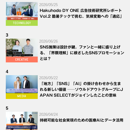
2026/05/25
Hakuhodo DY ONE 広告技術研究所レポート
Vol.2 酷暑テックで挑む、気候変動への「適応」
3
2026/06/26
SNS施策は設計が鍵。ファンと一緒に盛り上げ
る、「界隈理解」に根ざしたSNSプロモーション
とは？
4
2026/05/22
「地方」「SNS」「AI」の掛け合わせから生ま
れる新しい価値 ──ソウルドアウトグループにJ
APAN SELECTがジョインしたことの意味
5
2026/04/24
持続可能な社会実現のための医療AIとデータ活用