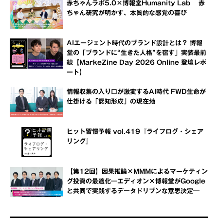
赤ちゃんラボ5.0×博報堂Humanity Lab 赤
ちゃん研究が明かす、本質的な感覚の喜び
AIエージェント時代のブランド設計とは？ 博報
堂の「ブランドに“生きた人格”を宿す」実装最前
線【MarkeZine Day 2026 Online 登壇レポ
ート】
情報収集の入り口が激変するAI時代 FWD生命が
仕掛ける「認知形成」の現在地
ヒット習慣予報 vol.419『ライフログ・シェア
リング』
【第12回】因果推論×MMMによるマーケティン
グ投資の最適化―エディオン×博報堂がGoogle
と共同で実践するデータドリブンな意思決定―