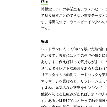
諸岡
博報堂ミライの事業室も、ウェルビーイ
て切り離すことのできない重要テーマと
す。篠田先生は、ウェルビーイングへの
すか。
篠田
レストランに入って匂いを嗅いだ途端に
思います。嗅覚には人間の生理や気分に
あります。例えば触って気持ちがよい、
させるダイレクトな経路があると言われ
リアルタイムの触覚フィードバックを実
マッサージを受けると、リフレッシュし
すよね。元気のない状態をセンシングし
触覚へ与える仕組みがあれば、多くの人
す。あるいは長時間にわたって触覚刺激
げたり幸せな気分を高めたりといったこ