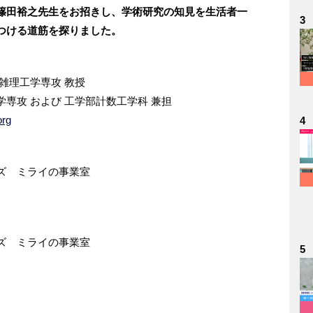
篠田裕之先生をお招きし、学術研究の知見を生活者一
3
つける道筋を探りました。
雑理工学専攻 教授
専攻 および 工学部計数工学科 兼担
org
4
ズ ミライの事業室
ズ ミライの事業室
5