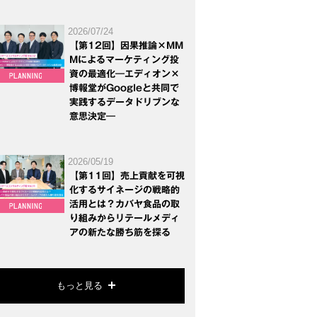
2026/07/24
【第12回】因果推論×MM
Mによるマーケティング投
資の最適化―エディオン×
博報堂がGoogleと共同で
実践するデータドリブンな
意思決定―
2026/05/19
【第11回】売上貢献を可視
化するサイネージの戦略的
活用とは？カバヤ食品の取
り組みからリテールメディ
アの新たな勝ち筋を探る
もっと見る