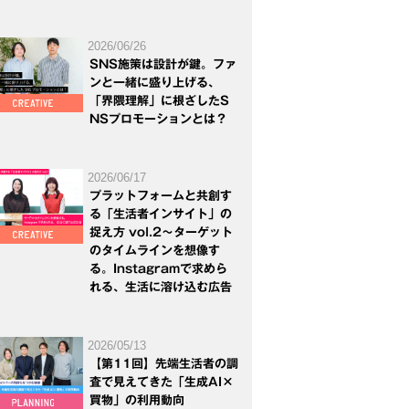
2026/06/26
SNS施策は設計が鍵。ファ
ンと一緒に盛り上げる、
「界隈理解」に根ざしたS
NSプロモーションとは？
2026/06/17
プラットフォームと共創す
る「生活者インサイト」の
捉え方 vol.2～ターゲット
のタイムラインを想像す
る。Instagramで求めら
れる、生活に溶け込む広告
2026/05/13
【第11回】先端生活者の調
査で見えてきた「生成AI×
買物」の利用動向