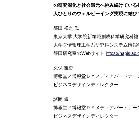
の研究深化と社会還元へ挑み続けている
人ひとりのウェルビーイング実現に結び
篠田 裕之 氏
東京大学 大学院新領域創成科学研究科複
大学院情報理工学系研究科システム情報学
篠田研究室のWebサイト
https://hapislab.
久保 雅史
博報堂／博報堂ＤＹメディアパートナー
ビジネスデザインディレクター
諸岡 孟
博報堂／博報堂ＤＹメディアパートナー
ビジネスデザインディレクター