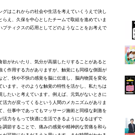
ングはこれからの社会や生活を考えていくうえで決し
とらえ、久保を中心としたチームで取組を進めていま
ハプティクスの応用としてどのようなことをお考えで
食欲がわいたり、気分が高揚したりすることがあると
強く作用する力がありますが、触覚にも同様な側面が
など、快や不快の感覚を脳に伝達し、脳内物質を変化
ています。そのような触覚の特性を活かし、私たちは
現したいと考えています。例えば、元気がないときに
て活力が戻ってくるという人間のメカニズムがありま
て、仕事中であってもマッサージ施術と同様な刺激を
が活力をもって快適に生活できるようになるはずで
を調節することで、痛みの感覚や精神的な苦痛を和ら
とが可能になるだろうと思います。まだ時間がかかる