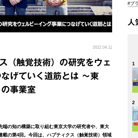
#ブ
人
2022.04.11
クス（触覚技術）の研究をウェ
1
なげていく道筋とは ～東
イの事業室
2
先端の知の構築に取り組む東京大学の研究者や、東大
連載の第4回。今回は、ハプティクス（触覚技術）領域