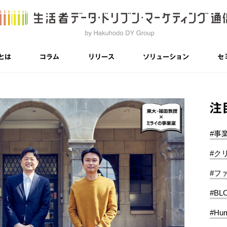
とは
コラム
リリース
ソリューション
セ
注
#事
#ク
#フ
#BL
#Hum