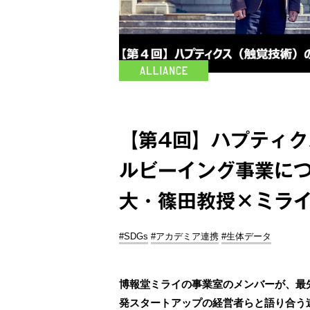
【第4回】ハプティ
ルビーイング事業につ
大・篠田教授×ミラ
#SDGs
#アカデミア連携
#生体データ
博報堂ミライの事業室のメンバーが、最
発スタートアップの経営者らと語り合う