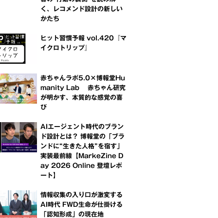
く、レコメンド設計の新しい
かたち
ヒット習慣予報 vol.420『マ
イクロトリップ』
赤ちゃんラボ5.0×博報堂Hu
manity Lab 赤ちゃん研究
が明かす、本質的な感覚の喜
び
AIエージェント時代のブラン
ド設計とは？ 博報堂の「ブラ
ンドに“生きた人格”を宿す」
実装最前線【MarkeZine D
ay 2026 Online 登壇レポ
ート】
情報収集の入り口が激変する
AI時代 FWD生命が仕掛ける
「認知形成」の現在地