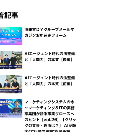
着記事
博報堂ＤＹグループメールマ
ガジンお申込みフォーム
AIエージェント時代の法整備
と「人間力」の本質【後編】
AIエージェント時代の法整備
と「人間力」の本質【前編】
マーケティングシステムの今
～マーケティング＆ITの実務
家集団が語る事業グロースへ
のヒント【vol.26】「クリッ
クの背景・理由は？」 AIが顧
客の"行動の裏側"を読み解