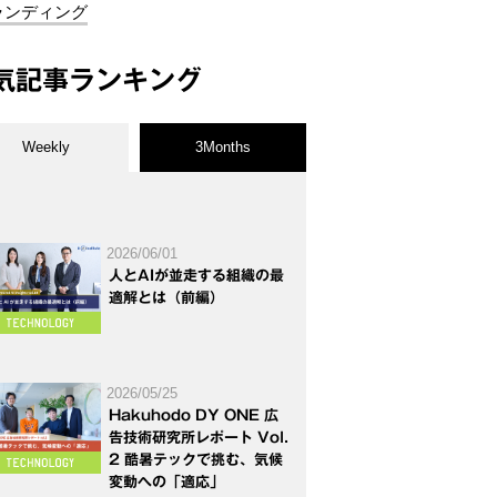
ランディング
気記事ランキング
Weekly
3Months
2026/06/01
人とAIが並走する組織の最
適解とは（前編）
2026/05/25
Hakuhodo DY ONE 広
告技術研究所レポート Vol.
2 酷暑テックで挑む、気候
変動への「適応」