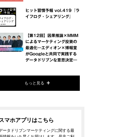
ヒット習慣予報 vol.419『ラ
イフログ・シェアリング』
【第12回】因果推論×MMM
によるマーケティング投資の
最適化―エディオン×博報堂
がGoogleと共同で実践する
データドリブンな意思決定―
もっと見る
スマホアプリはこちら
データドリブンマーケティングに関する最
新情報をいち早くお届けします。是非ご利