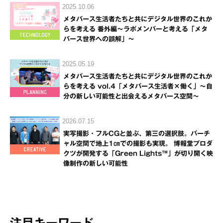
2025.10.06
メタバース生活者たちと共にデジタル世界のこれか
らを考える 番外編～ラボメンバーと考える「メタ
バース世界への誤解」～
2025.05.19
メタバース生活者たちと共にデジタル世界のこれか
らを考える vol.4「メタバース生活者×働く」～自
分の新しい可能性と出会えるメタバース空間～
2026.07.15
実写撮影・フルCGと並ぶ、第三の選択肢。バーチ
ャル空間で地上1㎝での撮影も実現。 博報堂プロダ
クツが開発する「Green Lights™」が切り開く映
像制作の新しい可能性