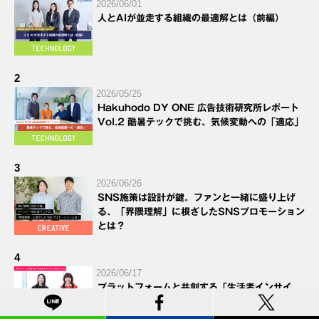
2026/06/01
人とAIが並走する組織の最適解とは（前編）
2
2026/05/25
Hakuhodo DY ONE 広告技術研究所レポート
Vol.2 酷暑テックで挑む、気候変動への「適応」
3
2026/06/26
SNS施策は設計が鍵。ファンと一緒に盛り上げ
る、「界隈理解」に根ざしたSNSプロモーション
とは？
4
2026/06/17
プラットフォームと共創する「生活者インサイ
ト」の捉え方 vol.2～ターゲットのタイムライン
を想像する。Instagramで求められる、生活に