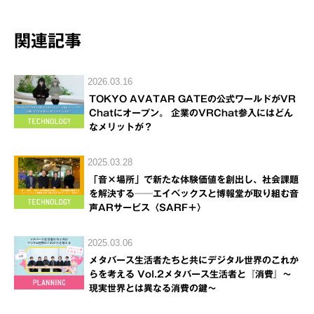
関連記事
2026.03.16
TOKYO AVATAR GATEの公式ワールドがVR
Chatにオープン。 企業のVRChat参入にはどん
なメリットが？
2025.03.28
「音×場所」で新たな体験価値を創出し、社会課題
を解決する──エイベックスと博報堂が取り組む音
声ARサービス〈SARF＋〉
2025.03.06
メタバース生活者たちと共にデジタル世界のこれか
らを考える Vol.2メタバース生活者と『消費』～
現実世界とは異なる消費の鍵～