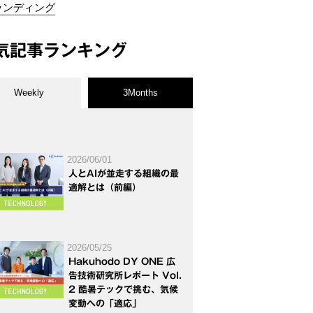
ランディング
気記事ランキング
Weekly
3Months
2026/06/01
人とAIが並走する組織の最
適解とは（前編）
2026/05/25
Hakuhodo DY ONE 広
告技術研究所レポート Vol.
2 酷暑テックで挑む、気候
変動への「適応」