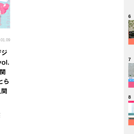
6
.01.09
デジ
7
l.
関
とら
人間
8
R