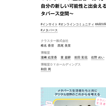
自分の新しい可能性と出会え
タバース空間～
#インサイト
#オンラインコミュニティ
#AR/V
#メタバース
クラスター株式会社
椎名 香澄
西尾 美里
博報堂
瀧﨑 絵里香
黄 嘉驊
前田 彩花
佐野 めい
博報堂ＤＹホールディングス
和田 周