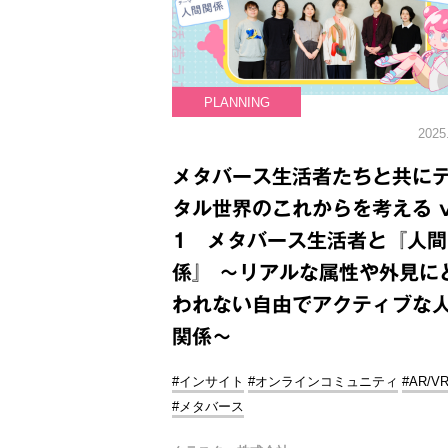
PLANNING
2025
メタバース生活者たちと共に
タル世界のこれからを考える vo
1 メタバース生活者と『人間
係』 ～リアルな属性や外見に
われない自由でアクティブな
関係～
#インサイト
#オンラインコミュニティ
#AR/V
#メタバース