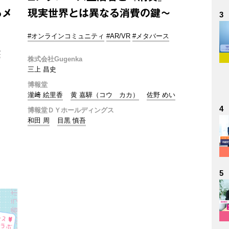
るメ
現実世界とは異なる消費の鍵～
3
#オンラインコミュニティ
#AR/VR
#メタバース
R
株式会社Gugenka
三上 昌史
博報堂
瀧﨑 絵里香
黄 嘉驊（コウ カカ）
佐野 めい
4
博報堂ＤＹホールディングス
和田 周
目黒 慎吾
5