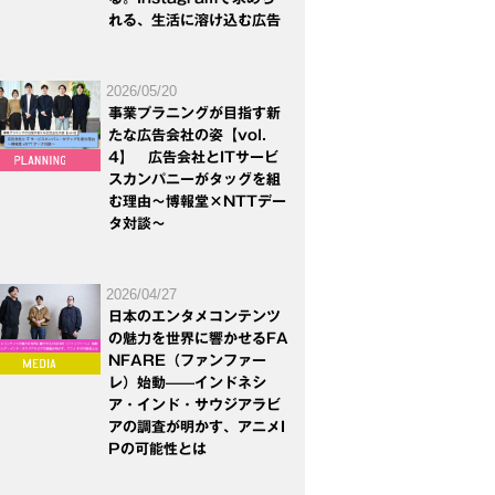
れる、生活に溶け込む広告
2026/05/20
事業プラニングが目指す新
たな広告会社の姿【vol.
4】 広告会社とITサービ
スカンパニーがタッグを組
む理由～博報堂×NTTデー
タ対談～
2026/04/27
日本のエンタメコンテンツ
の魅力を世界に響かせるFA
NFARE（ファンファー
レ）始動——インドネシ
ア・インド・サウジアラビ
アの調査が明かす、アニメI
Pの可能性とは