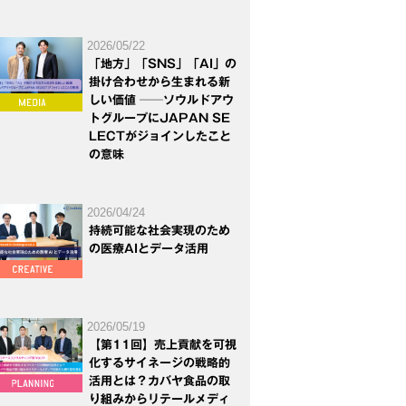
2026/05/22
「地方」「SNS」「AI」の
掛け合わせから生まれる新
しい価値 ──ソウルドアウ
トグループにJAPAN SE
LECTがジョインしたこと
の意味
2026/04/24
持続可能な社会実現のため
の医療AIとデータ活用
2026/05/19
【第11回】売上貢献を可視
化するサイネージの戦略的
活用とは？カバヤ食品の取
り組みからリテールメディ