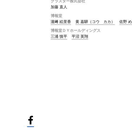
クラスター株式会社
加藤 直人
博報堂
瀧﨑 絵里香
黄 嘉驊（コウ カカ）
佐野 
博報堂ＤＹホールディングス
三浦 慎平
平沼 英翔