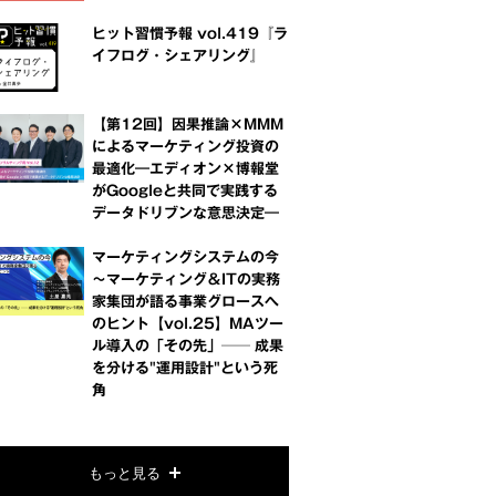
ヒット習慣予報 vol.419『ラ
イフログ・シェアリング』
【第12回】因果推論×MMM
によるマーケティング投資の
最適化―エディオン×博報堂
がGoogleと共同で実践する
データドリブンな意思決定―
マーケティングシステムの今
～マーケティング＆ITの実務
家集団が語る事業グロースへ
のヒント【vol.25】MAツー
ル導入の「その先」── 成果
を分ける"運用設計"という死
角
もっと見る