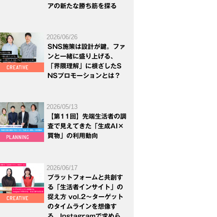
アの新たな勝ち筋を探る
2026/06/26
SNS施策は設計が鍵。ファ
ンと一緒に盛り上げる、
「界隈理解」に根ざしたS
NSプロモーションとは？
2026/05/13
【第11回】先端生活者の調
査で見えてきた「生成AI×
買物」の利用動向
2026/06/17
プラットフォームと共創す
る「生活者インサイト」の
捉え方 vol.2～ターゲット
のタイムラインを想像す
る。Instagramで求めら