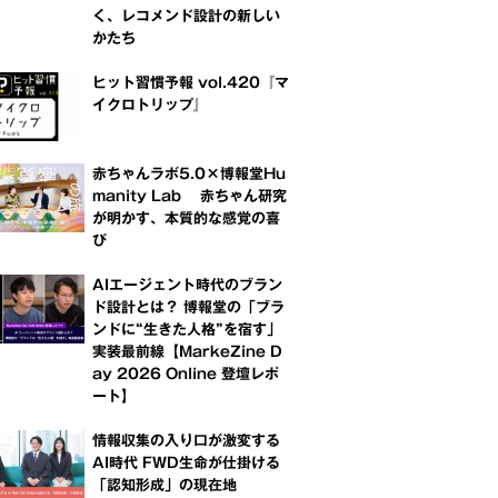
く、レコメンド設計の新しい
かたち
ヒット習慣予報 vol.420『マ
イクロトリップ』
赤ちゃんラボ5.0×博報堂Hu
manity Lab 赤ちゃん研究
が明かす、本質的な感覚の喜
び
AIエージェント時代のブラン
ド設計とは？ 博報堂の「ブラ
ンドに“生きた人格”を宿す」
実装最前線【MarkeZine D
ay 2026 Online 登壇レポ
ート】
情報収集の入り口が激変する
AI時代 FWD生命が仕掛ける
「認知形成」の現在地