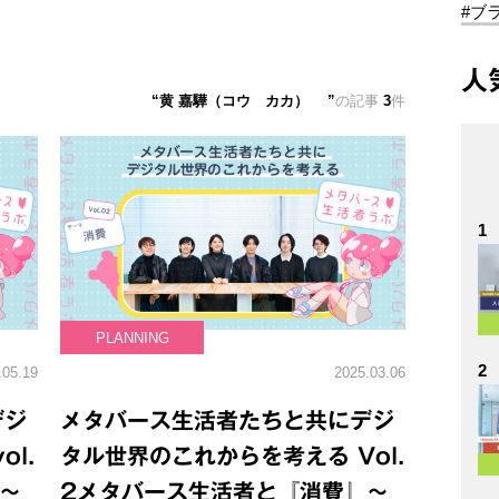
#ブ
人
黄 嘉驊（コウ カカ）
の記事
3
件
1
PLANNING
2
.05.19
2025.03.06
デジ
メタバース生活者たちと共にデジ
l.
タル世界のこれからを考える Vol.
～
2メタバース生活者と『消費』～