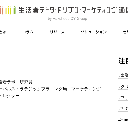
とは
コラム
リリース
ソリューション
セ
カ）
注
#事
活者ラボ 研究員
#ク
ーバルストラテジックプラニング局 マーケティング
ィレクター
#フ
#BL
#Hum