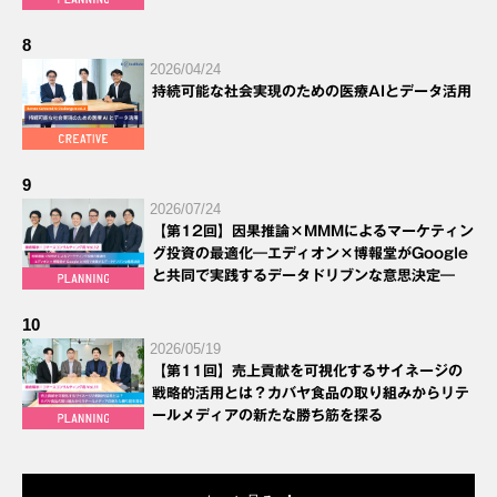
8
2026/04/24
持続可能な社会実現のための医療AIとデータ活用
9
2026/07/24
【第12回】因果推論×MMMによるマーケティン
グ投資の最適化―エディオン×博報堂がGoogle
と共同で実践するデータドリブンな意思決定―
10
2026/05/19
【第11回】売上貢献を可視化するサイネージの
戦略的活用とは？カバヤ食品の取り組みからリテ
ールメディアの新たな勝ち筋を探る