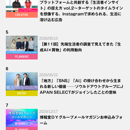
プラットフォームと共創する「生活者インサイ
ト」の捉え方 vol.2～ターゲットのタイムライン
を想像する。Instagramで求められる、生活に
溶け込む広告
5
2026/05/13
【第11回】先端生活者の調査で見えてきた「生
成AI×買物」の利用動向
6
2026/05/22
「地方」「SNS」「AI」の掛け合わせから生ま
れる新しい価値 ──ソウルドアウトグループにJ
APAN SELECTがジョインしたことの意味
7
2024/12/17
博報堂ＤＹグループメールマガジンお申込みフォ
ーム