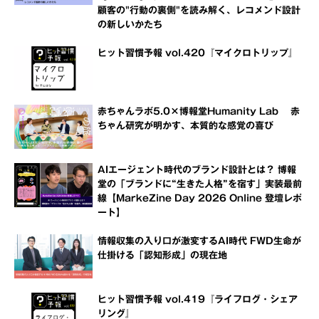
顧客の"行動の裏側"を読み解く、レコメンド設計
の新しいかたち
ヒット習慣予報 vol.420『マイクロトリップ』
赤ちゃんラボ5.0×博報堂Humanity Lab 赤
ちゃん研究が明かす、本質的な感覚の喜び
AIエージェント時代のブランド設計とは？ 博報
堂の「ブランドに“生きた人格”を宿す」実装最前
線【MarkeZine Day 2026 Online 登壇レポ
ート】
情報収集の入り口が激変するAI時代 FWD生命が
仕掛ける「認知形成」の現在地
ヒット習慣予報 vol.419『ライフログ・シェア
リング』