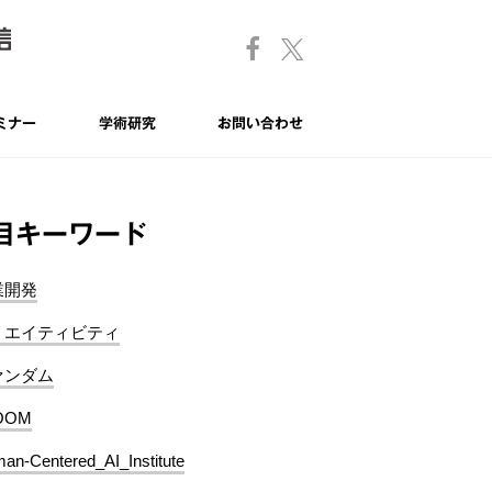
ミナー
学術研究
お問い合わせ
目キーワード
業開発
リエイティビティ
ァンダム
OOM
an-Centered_AI_Institute