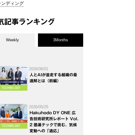
ランディング
気記事ランキング
Weekly
3Months
2026/06/01
人とAIが並走する組織の最
適解とは（前編）
2026/05/25
Hakuhodo DY ONE 広
告技術研究所レポート Vol.
2 酷暑テックで挑む、気候
変動への「適応」