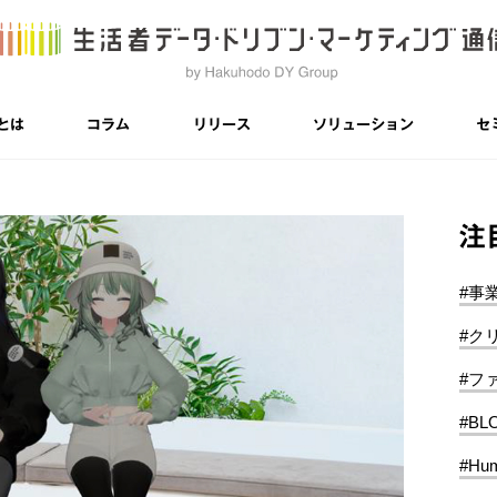
とは
コラム
リリース
ソリューション
セ
注
#事
#ク
#フ
#BL
#Hum