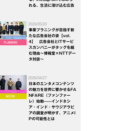
れる、生活に溶け込む広告
2026/05/20
事業プラニングが目指す新
たな広告会社の姿【vol.
4】 広告会社とITサービ
スカンパニーがタッグを組
む理由～博報堂×NTTデー
タ対談～
2026/04/27
日本のエンタメコンテンツ
の魅力を世界に響かせるFA
NFARE（ファンファー
レ）始動——インドネシ
ア・インド・サウジアラビ
アの調査が明かす、アニメI
Pの可能性とは