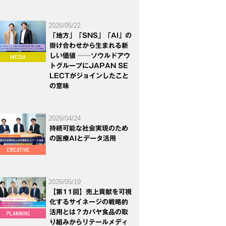
2026/05/22
「地方」「SNS」「AI」の
掛け合わせから生まれる新
しい価値 ──ソウルドアウ
トグループにJAPAN SE
LECTがジョインしたこと
の意味
2026/04/24
持続可能な社会実現のため
の医療AIとデータ活用
2026/05/19
【第11回】売上貢献を可視
化するサイネージの戦略的
活用とは？カバヤ食品の取
り組みからリテールメディ