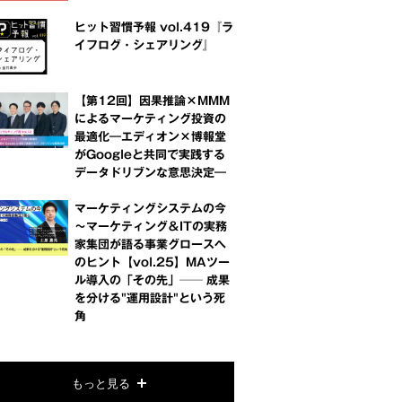
ヒット習慣予報 vol.419『ラ
イフログ・シェアリング』
【第12回】因果推論×MMM
によるマーケティング投資の
最適化―エディオン×博報堂
がGoogleと共同で実践する
データドリブンな意思決定―
マーケティングシステムの今
～マーケティング＆ITの実務
家集団が語る事業グロースへ
のヒント【vol.25】MAツー
ル導入の「その先」── 成果
を分ける"運用設計"という死
角
もっと見る