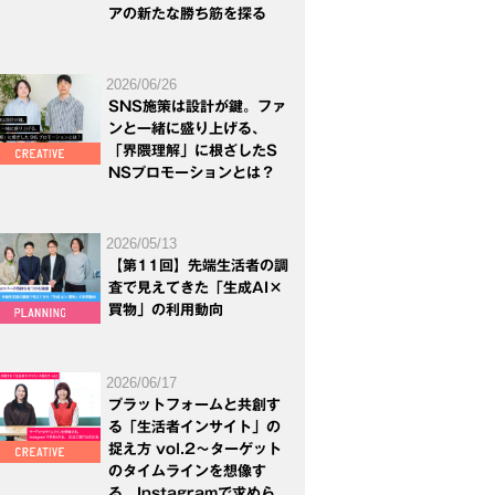
アの新たな勝ち筋を探る
2026/06/26
SNS施策は設計が鍵。ファ
ンと一緒に盛り上げる、
「界隈理解」に根ざしたS
NSプロモーションとは？
2026/05/13
【第11回】先端生活者の調
査で見えてきた「生成AI×
買物」の利用動向
2026/06/17
プラットフォームと共創す
る「生活者インサイト」の
捉え方 vol.2～ターゲット
のタイムラインを想像す
る。Instagramで求めら