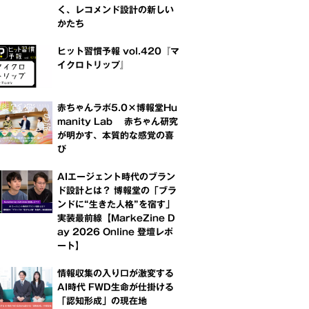
く、レコメンド設計の新しい
かたち
ヒット習慣予報 vol.420『マ
イクロトリップ』
赤ちゃんラボ5.0×博報堂Hu
manity Lab 赤ちゃん研究
が明かす、本質的な感覚の喜
び
AIエージェント時代のブラン
ド設計とは？ 博報堂の「ブラ
ンドに“生きた人格”を宿す」
実装最前線【MarkeZine D
ay 2026 Online 登壇レポ
ート】
情報収集の入り口が激変する
AI時代 FWD生命が仕掛ける
「認知形成」の現在地