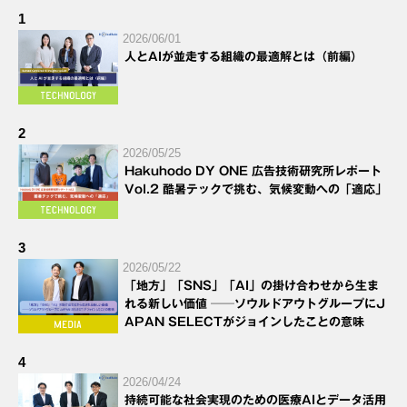
1
2026/06/01
人とAIが並走する組織の最適解とは（前編）
2
2026/05/25
Hakuhodo DY ONE 広告技術研究所レポート
Vol.2 酷暑テックで挑む、気候変動への「適応」
3
2026/05/22
「地方」「SNS」「AI」の掛け合わせから生ま
れる新しい価値 ──ソウルドアウトグループにJ
APAN SELECTがジョインしたことの意味
4
2026/04/24
持続可能な社会実現のための医療AIとデータ活用