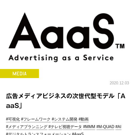
2020.12.03
広告メディアビジネスの次世代型モデル「A
aaS」
#可視化
#フレームワーク
#システム開発
#動画
#メディアプランニング
#テレビ視聴データ
#MMM
#M-QUAD
#AI
#デジタルトランスフォーメーション
#AaaS