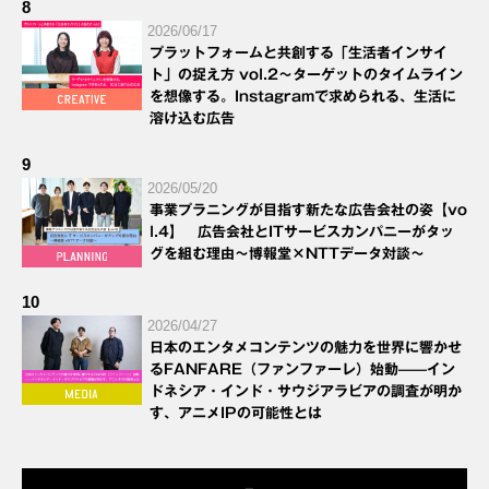
8
2026/06/17
プラットフォームと共創する「生活者インサイ
ト」の捉え方 vol.2～ターゲットのタイムライン
を想像する。Instagramで求められる、生活に
溶け込む広告
9
2026/05/20
事業プラニングが目指す新たな広告会社の姿【vo
l.4】 広告会社とITサービスカンパニーがタッ
グを組む理由～博報堂×NTTデータ対談～
10
2026/04/27
日本のエンタメコンテンツの魅力を世界に響かせ
るFANFARE（ファンファーレ）始動——イン
ドネシア・インド・サウジアラビアの調査が明か
す、アニメIPの可能性とは