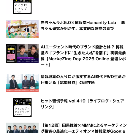
赤ちゃんラボ5.0×博報堂Humanity Lab 赤
ちゃん研究が明かす、本質的な感覚の喜び
AIエージェント時代のブランド設計とは？ 博報
堂の「ブランドに“生きた人格”を宿す」実装最前
線【MarkeZine Day 2026 Online 登壇レポ
ート】
情報収集の入り口が激変するAI時代 FWD生命が
仕掛ける「認知形成」の現在地
ヒット習慣予報 vol.419『ライフログ・シェア
リング』
【第12回】因果推論×MMMによるマーケティン
グ投資の最適化―エディオン×博報堂がGoogle