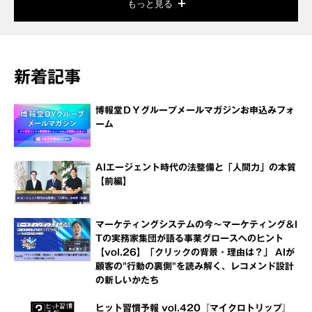
もっと見る
新着記事
博報堂ＤＹグループメールマガジンお申込みフォ
ーム
AIエージェント時代の法整備と「人間力」の本質
【前編】
マーケティングシステムの今～マーケティング＆I
Tの実務家集団が語る事業グロースへのヒント
【vol.26】「クリックの背景・理由は？」 AIが
顧客の"行動の裏側"を読み解く、レコメンド設計
の新しいかたち
ヒット習慣予報 vol.420『マイクロトリップ』