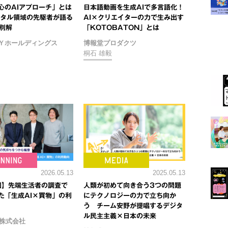
心のAIアプローチ」とは
日本語動画を生成AIで多言語化！
ジタル領域の先駆者が語る
AI×クリエイターの力で生み出す
の別解
「KOTOBATON」とは
Ｙホールディングス
博報堂プロダクツ
桐石 雄毅
2025.05.13
2026.05.13
人類が初めて向き合う3つの問題
回】先端生活者の調査で
にテクノロジーの力で立ち向か
た「生成AI×買物」の利
う チーム安野が提唱するデジタ
ル民主主義×日本の未来
R株式会社