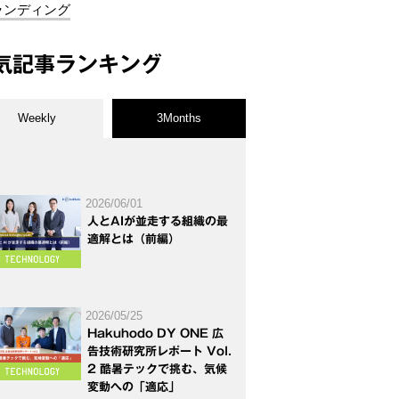
ランディング
気記事ランキング
Weekly
3Months
2026/06/01
人とAIが並走する組織の最
適解とは（前編）
2026/05/25
Hakuhodo DY ONE 広
告技術研究所レポート Vol.
2 酷暑テックで挑む、気候
変動への「適応」