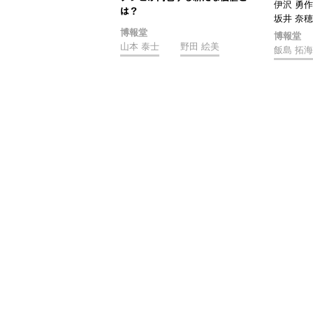
伊沢 勇作
は？
坂井 奈穂
博報堂
博報堂
山本 泰士
野田 絵美
飯島 拓海