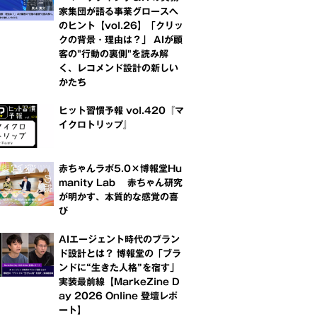
家集団が語る事業グロースへ
のヒント【vol.26】「クリッ
クの背景・理由は？」 AIが顧
客の"行動の裏側"を読み解
く、レコメンド設計の新しい
かたち
ヒット習慣予報 vol.420『マ
イクロトリップ』
赤ちゃんラボ5.0×博報堂Hu
manity Lab 赤ちゃん研究
が明かす、本質的な感覚の喜
び
AIエージェント時代のブラン
ド設計とは？ 博報堂の「ブラ
ンドに“生きた人格”を宿す」
実装最前線【MarkeZine D
ay 2026 Online 登壇レポ
ート】