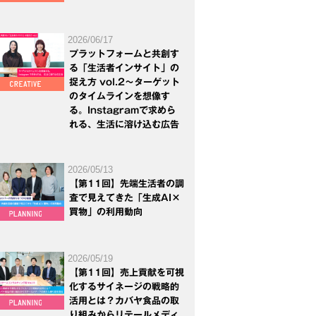
2026/06/17
プラットフォームと共創す
る「生活者インサイト」の
捉え方 vol.2～ターゲット
のタイムラインを想像す
る。Instagramで求めら
れる、生活に溶け込む広告
2026/05/13
【第11回】先端生活者の調
査で見えてきた「生成AI×
買物」の利用動向
2026/05/19
【第11回】売上貢献を可視
化するサイネージの戦略的
活用とは？カバヤ食品の取
り組みからリテールメディ