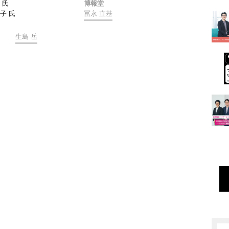
博報堂
 氏
冨永 直基
子 氏
生島 岳