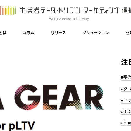
とは
コラム
リリース
ソリューション
セ
注
#事
#ク
#フ
#BL
#Hum