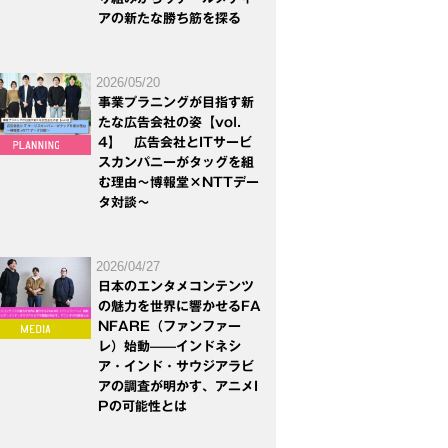
アの新たな勝ち筋を探る
2026/05/20
事業プラニングが目指す新
たな広告会社の姿【vol.
4】 広告会社とITサービ
スカンパニーがタッグを組
む理由～博報堂×NTTデー
タ対談～
2026/04/27
日本のエンタメコンテンツ
の魅力を世界に響かせるFA
NFARE（ファンファー
レ）始動——インドネシ
ア・インド・サウジアラビ
アの調査が明かす、アニメI
Pの可能性とは