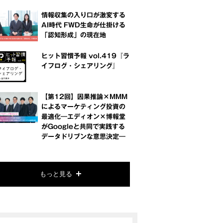
情報収集の入り口が激変する
AI時代 FWD生命が仕掛ける
「認知形成」の現在地
ヒット習慣予報 vol.419『ラ
イフログ・シェアリング』
【第12回】因果推論×MMM
によるマーケティング投資の
最適化―エディオン×博報堂
がGoogleと共同で実践する
データドリブンな意思決定―
もっと見る