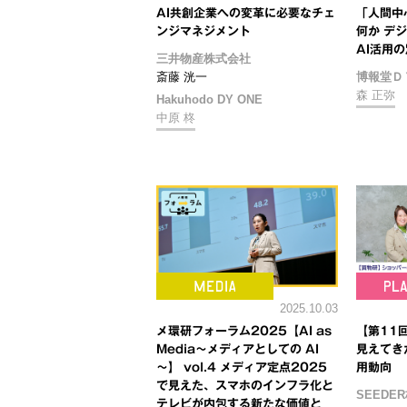
AI共創企業への変革に必要なチェ
「人間中
ンジマネジメント
何か デ
AI活用
三井物産株式会社
斎藤 洸一
博報堂Ｄ
森 正弥
Hakuhodo DY ONE
中原 柊
2025.10.03
メ環研フォーラム2025【AI as
【第11
Media～メディアとしての AI
見えてき
～】 vol.4 メディア定点2025
用動向
で見えた、スマホのインフラ化と
SEEDE
テレビが内包する新たな価値と