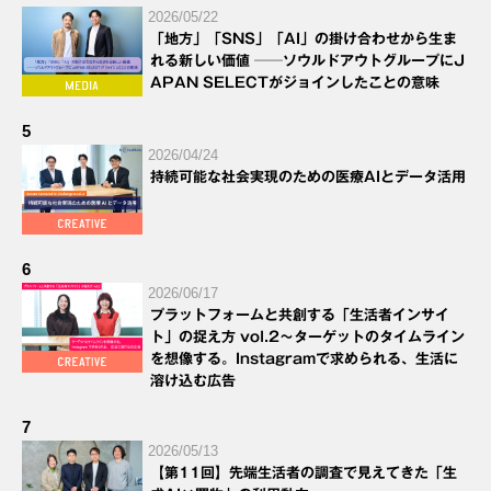
2026/05/22
「地方」「SNS」「AI」の掛け合わせから生ま
れる新しい価値 ──ソウルドアウトグループにJ
APAN SELECTがジョインしたことの意味
5
2026/04/24
持続可能な社会実現のための医療AIとデータ活用
6
2026/06/17
プラットフォームと共創する「生活者インサイ
ト」の捉え方 vol.2～ターゲットのタイムライン
を想像する。Instagramで求められる、生活に
溶け込む広告
7
2026/05/13
【第11回】先端生活者の調査で見えてきた「生