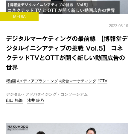
MEDIA
2023.03.16
デジタルマーケティングの最前線 【博報堂デ
ジタルイニシアティブの挑戦 Vol.5】 コネ
クテッドTVとOTTが開く新しい動画広告の
世界
#動画
#メディアプランニング
#統合マーケティング
#CTV
デジタル・アドバタイジング・コンソーシアム
山口 拓郎
浅井 綾乃