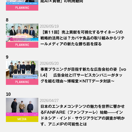
成AI×買物」の利用動向
8
2026/05/19
【第11回】売上貢献を可視化するサイネージの
戦略的活用とは？カバヤ食品の取り組みからリテ
ールメディアの新たな勝ち筋を探る
9
2026/05/20
事業プラニングが目指す新たな広告会社の姿【vo
l.4】 広告会社とITサービスカンパニーがタッ
グを組む理由～博報堂×NTTデータ対談～
10
2026/04/27
日本のエンタメコンテンツの魅力を世界に響かせ
るFANFARE（ファンファーレ）始動——イン
ドネシア・インド・サウジアラビアの調査が明か
す、アニメIPの可能性とは