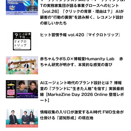
Tの実務家集団が語る事業グロースへのヒント
【vol.26】「クリックの背景・理由は？」 AIが
顧客の"行動の裏側"を読み解く、レコメンド設計
の新しいかたち
ヒット習慣予報 vol.420『マイクロトリップ』
赤ちゃんラボ5.0×博報堂Humanity Lab 赤
ちゃん研究が明かす、本質的な感覚の喜び
AIエージェント時代のブランド設計とは？ 博報
堂の「ブランドに“生きた人格”を宿す」実装最前
線【MarkeZine Day 2026 Online 登壇レポ
ート】
情報収集の入り口が激変するAI時代 FWD生命が
仕掛ける「認知形成」の現在地