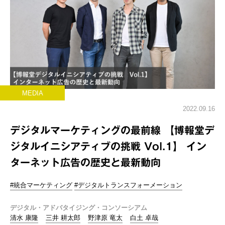
MEDIA
2022.09.16
デジタルマーケティングの最前線 【博報堂デ
ジタルイニシアティブの挑戦 Vol.1】 イン
ターネット広告の歴史と最新動向
#統合マーケティング
#デジタルトランスフォーメーション
デジタル・アドバタイジング・コンソーシアム
清水 康隆
三井 耕太郎
野津原 竜太
白土 卓哉