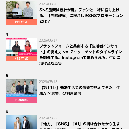
2026/06/26
SNS施策は設計が鍵。ファンと一緒に盛り上げ
る、「界隈理解」に根ざしたSNSプロモーション
とは？
4
2026/06/17
プラットフォームと共創する「生活者インサイ
ト」の捉え方 vol.2～ターゲットのタイムライン
を想像する。Instagramで求められる、生活に
溶け込む広告
5
2026/05/13
【第11回】先端生活者の調査で見えてきた「生
成AI×買物」の利用動向
6
2026/05/22
「地方」「SNS」「AI」の掛け合わせから生ま