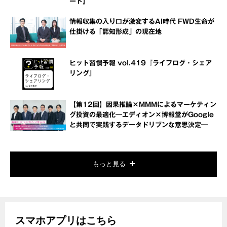
ート】
情報収集の入り口が激変するAI時代 FWD生命が
仕掛ける「認知形成」の現在地
ヒット習慣予報 vol.419『ライフログ・シェア
リング』
【第12回】因果推論×MMMによるマーケティン
グ投資の最適化―エディオン×博報堂がGoogle
と共同で実践するデータドリブンな意思決定―
もっと見る
スマホアプリはこちら