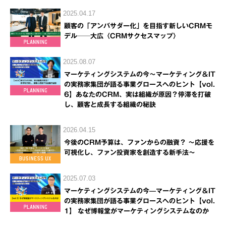
2025.04.17
顧客の「アンバサダー化」を目指す新しいCRMモ
デル──大広〈CRMサクセスマップ〉
2025.08.07
マーケティングシステムの今～マーケティング＆IT
の実務家集団が語る事業グロースへのヒント【vol.
6】あなたのCRM、実は組織が原因？停滞を打破
し、顧客と成長する組織の秘訣
2026.04.15
今後のCRM予算は、ファンからの融資？ ～応援を
可視化し、ファン投資家を創造する新手法～
2025.07.03
マーケティングシステムの今—マーケティング＆IT
の実務家集団が語る事業グロースへのヒント【vol.
1】 なぜ博報堂がマーケティングシステムなのか