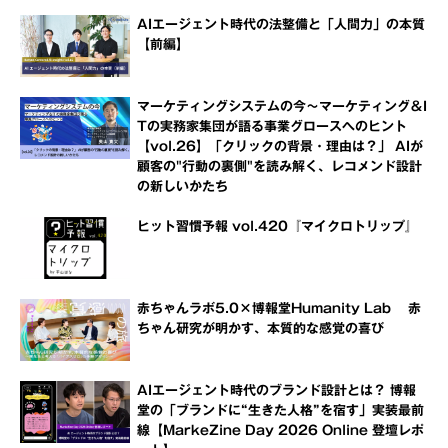
AIエージェント時代の法整備と「人間力」の本質
【前編】
マーケティングシステムの今～マーケティング＆I
Tの実務家集団が語る事業グロースへのヒント
【vol.26】「クリックの背景・理由は？」 AIが
顧客の"行動の裏側"を読み解く、レコメンド設計
の新しいかたち
ヒット習慣予報 vol.420『マイクロトリップ』
赤ちゃんラボ5.0×博報堂Humanity Lab 赤
ちゃん研究が明かす、本質的な感覚の喜び
AIエージェント時代のブランド設計とは？ 博報
堂の「ブランドに“生きた人格”を宿す」実装最前
線【MarkeZine Day 2026 Online 登壇レポ