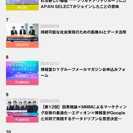
れる新しい価値 ──ソウルドアウトグループにJ
APAN SELECTがジョインしたことの意味
7
2026/04/24
持続可能な社会実現のための医療AIとデータ活用
8
2024/12/17
博報堂ＤＹグループメールマガジンお申込みフォ
ーム
9
2026/07/24
【第12回】因果推論×MMMによるマーケティン
グ投資の最適化―エディオン×博報堂がGoogle
と共同で実践するデータドリブンな意思決定―
10