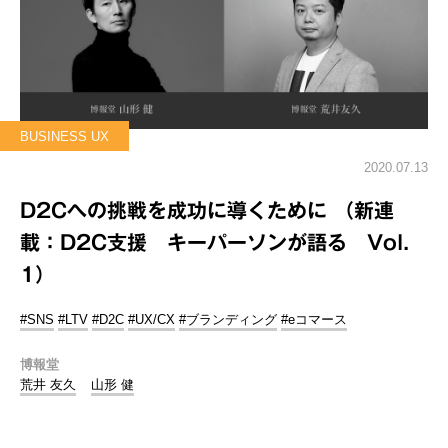
BUSINESS UX
2020.07.13
D2Cへの挑戦を成功に導くために （新連
載：D2C支援 キーパーソンが語る Vol.
1）
#SNS
#LTV
#D2C
#UX/CX
#ブランディング
#eコマース
博報堂
荒井 友久
山形 健