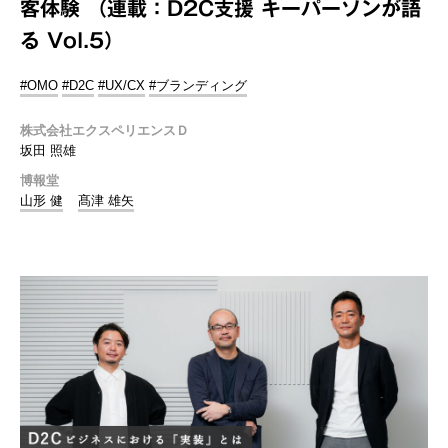
客体験 （連載：D2C支援 キーパーソンが語
る Vol.5）
#OMO
#D2C
#UX/CX
#ブランディング
株式会社エクスペリエンスＤ
坂田 照雄
博報堂
山形 健
髙津 雄矢