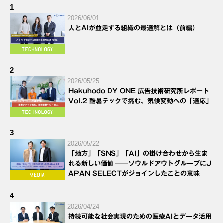
1
2026/06/01
人とAIが並走する組織の最適解とは（前編）
2
2026/05/25
Hakuhodo DY ONE 広告技術研究所レポート
Vol.2 酷暑テックで挑む、気候変動への「適応」
3
2026/05/22
「地方」「SNS」「AI」の掛け合わせから生ま
れる新しい価値 ──ソウルドアウトグループにJ
APAN SELECTがジョインしたことの意味
4
2026/04/24
持続可能な社会実現のための医療AIとデータ活用