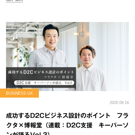
BUSINESS UX
2020.09.16
成功するD2Cビジネス設計のポイント フラ
クタ×博報堂（連載：D2C支援 キーパーソ
ンが語るVol.3）