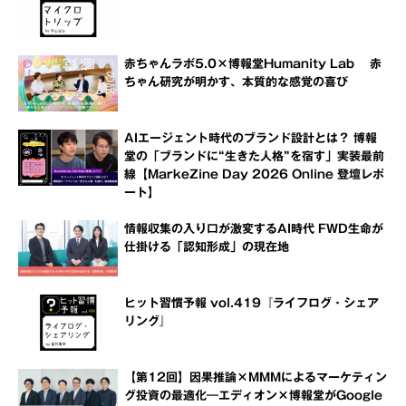
赤ちゃんラボ5.0×博報堂Humanity Lab 赤
ちゃん研究が明かす、本質的な感覚の喜び
AIエージェント時代のブランド設計とは？ 博報
堂の「ブランドに“生きた人格”を宿す」実装最前
線【MarkeZine Day 2026 Online 登壇レポ
ート】
情報収集の入り口が激変するAI時代 FWD生命が
仕掛ける「認知形成」の現在地
ヒット習慣予報 vol.419『ライフログ・シェア
リング』
【第12回】因果推論×MMMによるマーケティン
グ投資の最適化―エディオン×博報堂がGoogle