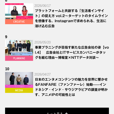
8
2026/06/17
プラットフォームと共創する「生活者インサイ
ト」の捉え方 vol.2～ターゲットのタイムライン
を想像する。Instagramで求められる、生活に
溶け込む広告
9
2026/05/20
事業プラニングが目指す新たな広告会社の姿【vo
l.4】 広告会社とITサービスカンパニーがタッ
グを組む理由～博報堂×NTTデータ対談～
10
2026/04/27
日本のエンタメコンテンツの魅力を世界に響かせ
るFANFARE（ファンファーレ）始動——イン
ドネシア・インド・サウジアラビアの調査が明か
す、アニメIPの可能性とは
もっと見る