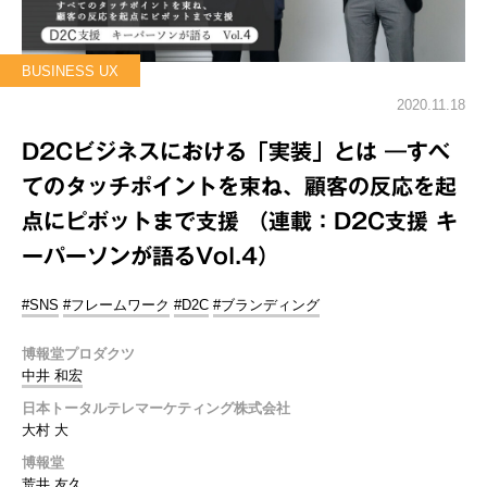
BUSINESS UX
2020.11.18
D2Cビジネスにおける「実装」とは ―すべ
てのタッチポイントを束ね、顧客の反応を起
点にピボットまで支援 （連載：D2C支援 キ
ーパーソンが語るVol.4）
#SNS
#フレームワーク
#D2C
#ブランディング
博報堂プロダクツ
中井 和宏
日本トータルテレマーケティング株式会社
大村 大
博報堂
荒井 友久