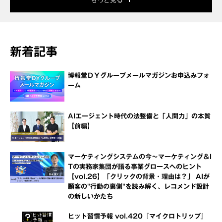
新着記事
博報堂ＤＹグループメールマガジンお申込みフォ
ーム
AIエージェント時代の法整備と「人間力」の本質
【前編】
マーケティングシステムの今～マーケティング＆I
Tの実務家集団が語る事業グロースへのヒント
【vol.26】「クリックの背景・理由は？」 AIが
顧客の"行動の裏側"を読み解く、レコメンド設計
の新しいかたち
ヒット習慣予報 vol.420『マイクロトリップ』