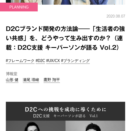
PLANNING
2020.08.07
D2Cブランド開発の方法論――「生活者の強
い共感」を、どうやって生み出すのか？（連
載：D2C支援 キーパーソンが語る Vol.2）
#フレームワーク
#D2C
#UX/CX
#ブランディング
博報堂
山形 健
瀬尾 瑛峻
鷹野 翔平