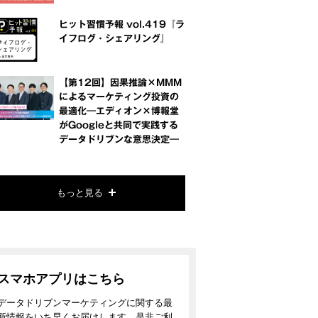
ヒット習慣予報 vol.419『ラ
イフログ・シェアリング』
【第12回】因果推論×MMM
によるマーケティング投資の
最適化―エディオン×博報堂
がGoogleと共同で実践する
データドリブンな意思決定―
もっと見る
スマホアプリはこちら
データドリブンマーケティングに関する最
新情報をいち早くお届けします。是非ご利