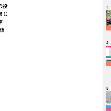
の役
3
通じ
連
語
4
5