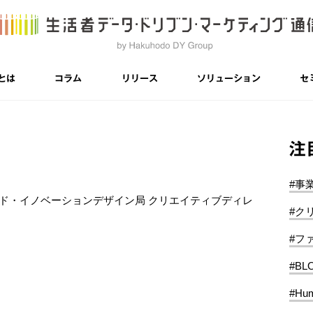
とは
コラム
リリース
ソリューション
セ
注
#事
ンド・イノベーションデザイン局 クリエイティブディレ
#ク
#フ
#BL
#Hum