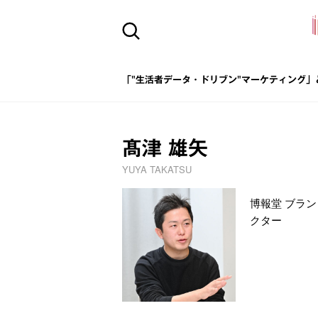
「"生活者データ・ドリブン"マーケティング」
髙津 雄矢
YUYA TAKATSU
博報堂 ブラ
クター