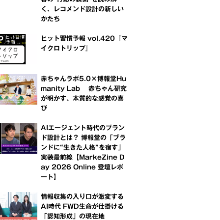
く、レコメンド設計の新しい
かたち
ヒット習慣予報 vol.420『マ
イクロトリップ』
赤ちゃんラボ5.0×博報堂Hu
manity Lab 赤ちゃん研究
が明かす、本質的な感覚の喜
び
AIエージェント時代のブラン
ド設計とは？ 博報堂の「ブラ
ンドに“生きた人格”を宿す」
実装最前線【MarkeZine D
ay 2026 Online 登壇レポ
ート】
情報収集の入り口が激変する
AI時代 FWD生命が仕掛ける
「認知形成」の現在地