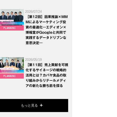
2026/07/24
【第12回】因果推論×MM
Mによるマーケティング投
資の最適化―エディオン×
博報堂がGoogleと共同で
実践するデータドリブンな
意思決定―
2026/05/19
【第11回】売上貢献を可視
化するサイネージの戦略的
活用とは？カバヤ食品の取
り組みからリテールメディ
アの新たな勝ち筋を探る
もっと見る