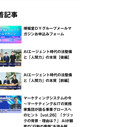
着記事
博報堂ＤＹグループメールマ
ガジンお申込みフォーム
AIエージェント時代の法整備
と「人間力」の本質【後編】
AIエージェント時代の法整備
と「人間力」の本質【前編】
マーケティングシステムの今
～マーケティング＆ITの実務
家集団が語る事業グロースへ
のヒント【vol.26】「クリッ
クの背景・理由は？」 AIが顧
客の"行動の裏側"を読み解