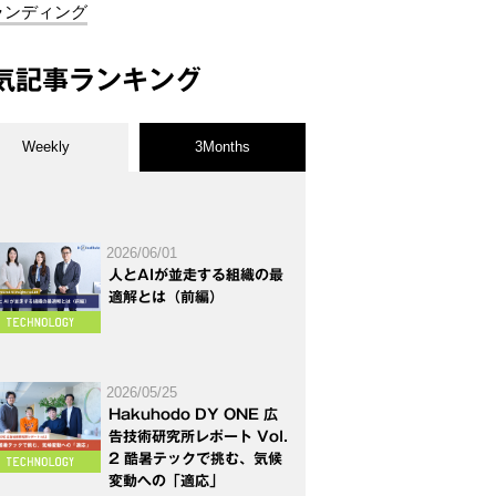
ランディング
気記事ランキング
Weekly
3Months
2026/06/01
人とAIが並走する組織の最
適解とは（前編）
2026/05/25
Hakuhodo DY ONE 広
告技術研究所レポート Vol.
2 酷暑テックで挑む、気候
変動への「適応」