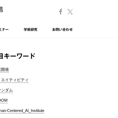
ミナー
学術研究
お問い合わせ
目キーワード
業開発
リエイティビティ
ァンダム
OOM
an-Centered_AI_Institute