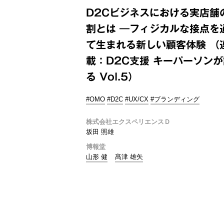
D2Cビジネスにおける実店舗
割とは ―フィジカルな接点を
て生まれる新しい顧客体験 （
載：D2C支援 キーパーソンが
る Vol.5）
#OMO
#D2C
#UX/CX
#ブランディング
株式会社エクスペリエンスＤ
坂田 照雄
博報堂
山形 健
髙津 雄矢