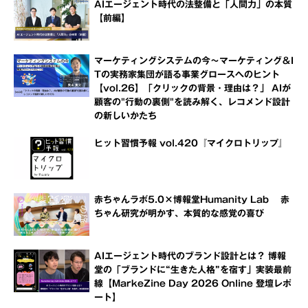
AIエージェント時代の法整備と「人間力」の本質
【前編】
マーケティングシステムの今～マーケティング＆I
Tの実務家集団が語る事業グロースへのヒント
【vol.26】「クリックの背景・理由は？」 AIが
顧客の"行動の裏側"を読み解く、レコメンド設計
の新しいかたち
ヒット習慣予報 vol.420『マイクロトリップ』
赤ちゃんラボ5.0×博報堂Humanity Lab 赤
ちゃん研究が明かす、本質的な感覚の喜び
AIエージェント時代のブランド設計とは？ 博報
堂の「ブランドに“生きた人格”を宿す」実装最前
線【MarkeZine Day 2026 Online 登壇レポ
ート】