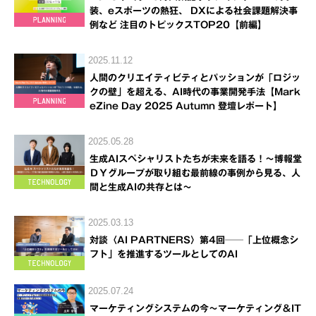
装、eスポーツの熱狂、 DXによる社会課題解決事
例など 注目のトピックスTOP20【前編】
2025.11.12
人間のクリエイティビティとパッションが「ロジッ
クの壁」を超える、AI時代の事業開発手法【Mark
eZine Day 2025 Autumn 登壇レポート】
2025.05.28
生成AIスペシャリストたちが未来を語る！～博報堂
ＤＹグループが取り組む最前線の事例から見る、人
間と生成AIの共存とは～
2025.03.13
対談〈AI PARTNERS〉第4回──「上位概念シ
フト」を推進するツールとしてのAI
2025.07.24
マーケティングシステムの今～マーケティング＆IT