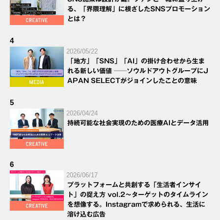
る、「界隈理解」に根ざしたSNSプロモーション
とは？
4
2026/05/22
「地方」「SNS」「AI」の掛け合わせから生ま
れる新しい価値 ──ソウルドアウトグループにJ
APAN SELECTがジョインしたことの意味
5
2026/04/24
持続可能な社会実現のための医療AIとデータ活用
6
2026/06/17
プラットフォームと共創する「生活者インサイ
ト」の捉え方 vol.2～ターゲットのタイムライン
を想像する。Instagramで求められる、生活に
溶け込む広告