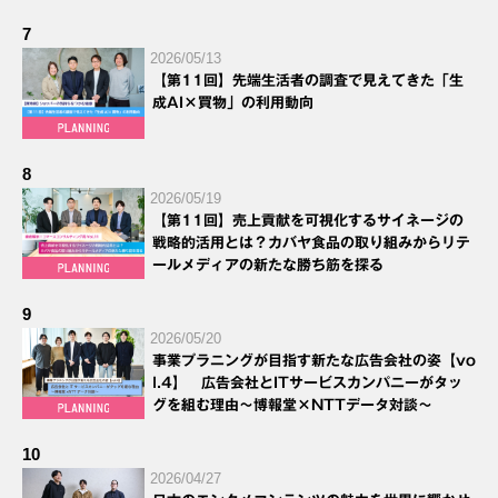
7
2026/05/13
【第11回】先端生活者の調査で見えてきた「生
成AI×買物」の利用動向
8
2026/05/19
【第11回】売上貢献を可視化するサイネージの
戦略的活用とは？カバヤ食品の取り組みからリテ
ールメディアの新たな勝ち筋を探る
9
2026/05/20
事業プラニングが目指す新たな広告会社の姿【vo
l.4】 広告会社とITサービスカンパニーがタッ
グを組む理由～博報堂×NTTデータ対談～
10
2026/04/27