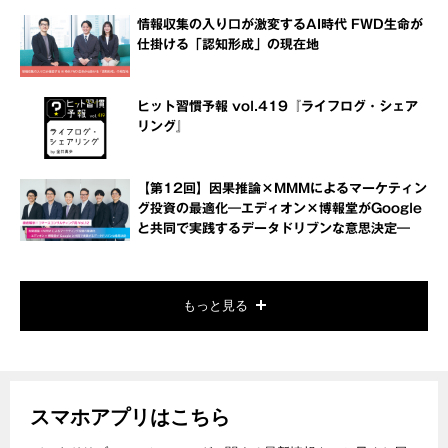
情報収集の入り口が激変するAI時代 FWD生命が
仕掛ける「認知形成」の現在地
ヒット習慣予報 vol.419『ライフログ・シェア
リング』
【第12回】因果推論×MMMによるマーケティン
グ投資の最適化―エディオン×博報堂がGoogle
と共同で実践するデータドリブンな意思決定―
もっと見る
スマホアプリはこちら