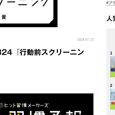
#ブ
人
2024.07.23
.324『行動前スクリーニン
1
2