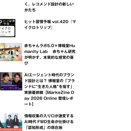
く、レコメンド設計の新しい
かたち
ヒット習慣予報 vol.420『マ
イクロトリップ』
赤ちゃんラボ5.0×博報堂Hu
manity Lab 赤ちゃん研究
が明かす、本質的な感覚の喜
び
AIエージェント時代のブラン
ド設計とは？ 博報堂の「ブラ
ンドに“生きた人格”を宿す」
実装最前線【MarkeZine D
ay 2026 Online 登壇レポ
ート】
情報収集の入り口が激変する
AI時代 FWD生命が仕掛ける
「認知形成」の現在地