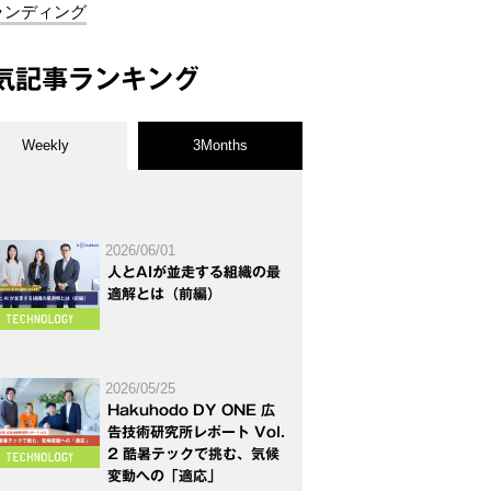
ランディング
気記事ランキング
Weekly
3Months
2026/06/01
人とAIが並走する組織の最
適解とは（前編）
2026/05/25
Hakuhodo DY ONE 広
告技術研究所レポート Vol.
2 酷暑テックで挑む、気候
変動への「適応」