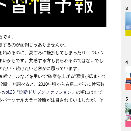
3
石です。
動するのが面倒じゃありませんか。
を始めるのに、夏ごろに挫折してしまったり、ついつ
まいがちです。共感する方もおられるのではないでし
4
めたい・続けたいと密かに思っています。
診断ツールなどを用いて“確度を上げる”習慣が広まって
「診断」と調べると、2010年頃から右肩上がりに検索数
の
vol.23『診断ドリブンファッション』
の頃にはすで
5
やパーソナルカラー診断が注目されていましたが、そ