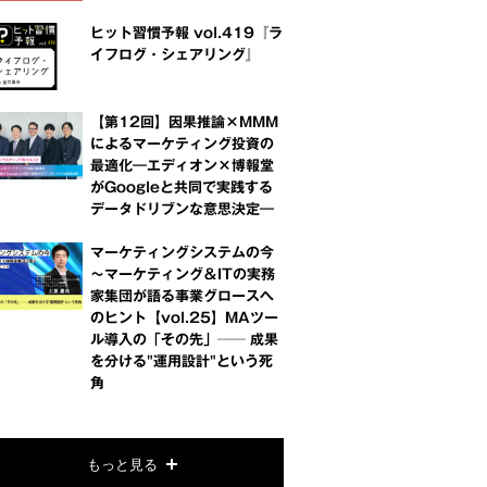
ヒット習慣予報 vol.419『ラ
イフログ・シェアリング』
【第12回】因果推論×MMM
によるマーケティング投資の
最適化―エディオン×博報堂
がGoogleと共同で実践する
データドリブンな意思決定―
マーケティングシステムの今
～マーケティング＆ITの実務
家集団が語る事業グロースへ
のヒント【vol.25】MAツー
ル導入の「その先」── 成果
を分ける"運用設計"という死
角
もっと見る