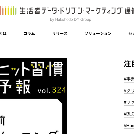
とは
コラム
リリース
ソリューション
セ
注
#事
#ク
#フ
#BL
#Hum