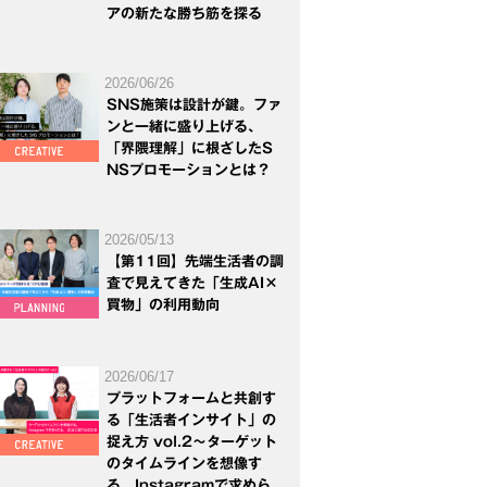
アの新たな勝ち筋を探る
2026/06/26
SNS施策は設計が鍵。ファ
ンと一緒に盛り上げる、
「界隈理解」に根ざしたS
NSプロモーションとは？
2026/05/13
【第11回】先端生活者の調
査で見えてきた「生成AI×
買物」の利用動向
2026/06/17
プラットフォームと共創す
る「生活者インサイト」の
捉え方 vol.2～ターゲット
のタイムラインを想像す
る。Instagramで求めら