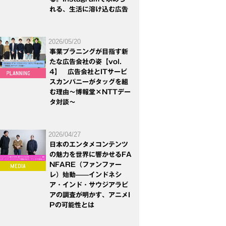
れる、生活に溶け込む広告
2026/05/20
事業プラニングが目指す新
たな広告会社の姿【vol.
4】 広告会社とITサービ
スカンパニーがタッグを組
む理由～博報堂×NTTデー
タ対談～
2026/04/27
日本のエンタメコンテンツ
の魅力を世界に響かせるFA
NFARE（ファンファー
レ）始動——インドネシ
ア・インド・サウジアラビ
アの調査が明かす、アニメI
Pの可能性とは