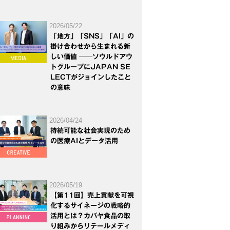
2026/05/22
「地方」「SNS」「AI」の
掛け合わせから生まれる新
しい価値 ──ソウルドアウ
トグループにJAPAN SE
LECTがジョインしたこと
の意味
2026/04/24
持続可能な社会実現のため
の医療AIとデータ活用
2026/05/19
【第11回】売上貢献を可視
化するサイネージの戦略的
活用とは？カバヤ食品の取
り組みからリテールメディ