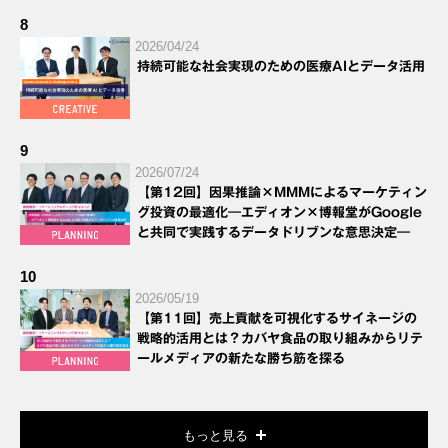
8
2026/04/24
持続可能な社会実現のための医療AIとデータ活用
9
2026/07/24
【第12回】因果推論×MMMによるマーケティン
グ投資の最適化―エディオン×博報堂がGoogle
と共同で実践するデータドリブンな意思決定―
10
2026/05/19
【第11回】売上貢献を可視化するサイネージの
戦略的活用とは？カバヤ食品の取り組みからリテ
ールメディアの新たな勝ち筋を探る
もっと見る