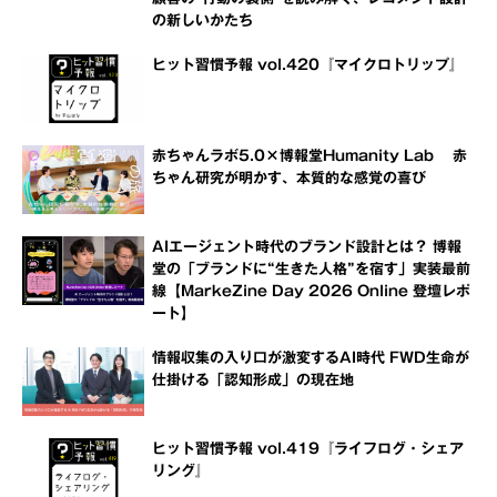
の新しいかたち
ヒット習慣予報 vol.420『マイクロトリップ』
赤ちゃんラボ5.0×博報堂Humanity Lab 赤
ちゃん研究が明かす、本質的な感覚の喜び
AIエージェント時代のブランド設計とは？ 博報
堂の「ブランドに“生きた人格”を宿す」実装最前
線【MarkeZine Day 2026 Online 登壇レポ
ート】
情報収集の入り口が激変するAI時代 FWD生命が
仕掛ける「認知形成」の現在地
ヒット習慣予報 vol.419『ライフログ・シェア
リング』