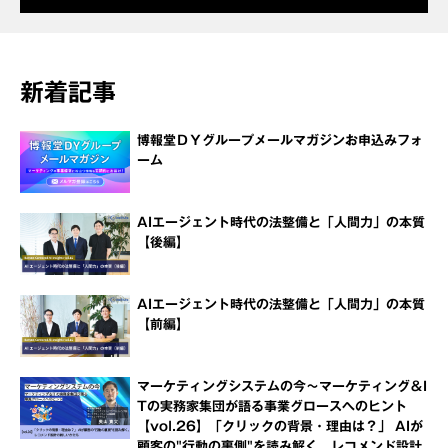
新着記事
博報堂ＤＹグループメールマガジンお申込みフォ
ーム
AIエージェント時代の法整備と「人間力」の本質
【後編】
AIエージェント時代の法整備と「人間力」の本質
【前編】
マーケティングシステムの今～マーケティング＆I
Tの実務家集団が語る事業グロースへのヒント
【vol.26】「クリックの背景・理由は？」 AIが
顧客の"行動の裏側"を読み解く、レコメンド設計