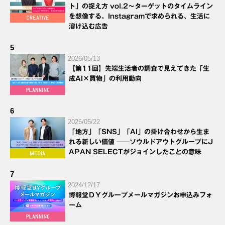
ト」の捉え方 vol.2～ターゲットのタイムライン
を想像する。Instagramで求められる、生活に
溶け込む広告
5
2026/05/13
【第11回】先端生活者の調査で見えてきた「生
成AI×買物」の利用動向
6
2026/05/22
「地方」「SNS」「AI」の掛け合わせから生ま
れる新しい価値 ──ソウルドアウトグループにJ
APAN SELECTがジョインしたことの意味
7
2024/12/17
博報堂ＤＹグループメールマガジンお申込みフォ
ーム