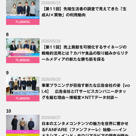
2026/05/13
【第11回】先端生活者の調査で見えてきた「生
成AI×買物」の利用動向
8
2026/05/19
【第11回】売上貢献を可視化するサイネージの
戦略的活用とは？カバヤ食品の取り組みからリテ
ールメディアの新たな勝ち筋を探る
9
2026/05/20
事業プラニングが目指す新たな広告会社の姿【vo
l.4】 広告会社とITサービスカンパニーがタッ
グを組む理由～博報堂×NTTデータ対談～
10
2026/04/27
日本のエンタメコンテンツの魅力を世界に響かせ
るFANFARE（ファンファーレ）始動——イン
ドネシア・インド・サウジアラビアの調査が明か