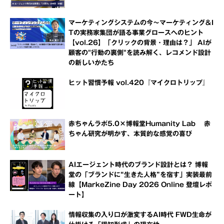
マーケティングシステムの今～マーケティング＆I
Tの実務家集団が語る事業グロースへのヒント
【vol.26】「クリックの背景・理由は？」 AIが
顧客の"行動の裏側"を読み解く、レコメンド設計
の新しいかたち
ヒット習慣予報 vol.420『マイクロトリップ』
赤ちゃんラボ5.0×博報堂Humanity Lab 赤
ちゃん研究が明かす、本質的な感覚の喜び
AIエージェント時代のブランド設計とは？ 博報
堂の「ブランドに“生きた人格”を宿す」実装最前
線【MarkeZine Day 2026 Online 登壇レポ
ート】
情報収集の入り口が激変するAI時代 FWD生命が