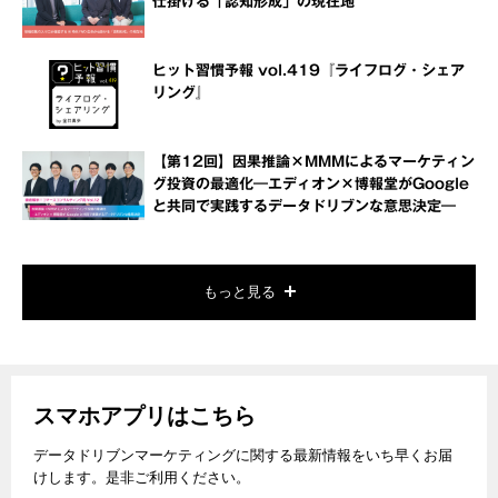
仕掛ける「認知形成」の現在地
ヒット習慣予報 vol.419『ライフログ・シェア
リング』
【第12回】因果推論×MMMによるマーケティン
グ投資の最適化―エディオン×博報堂がGoogle
と共同で実践するデータドリブンな意思決定―
もっと見る
スマホアプリはこちら
データドリブンマーケティングに関する最新情報をいち早くお届
けします。是非ご利用ください。