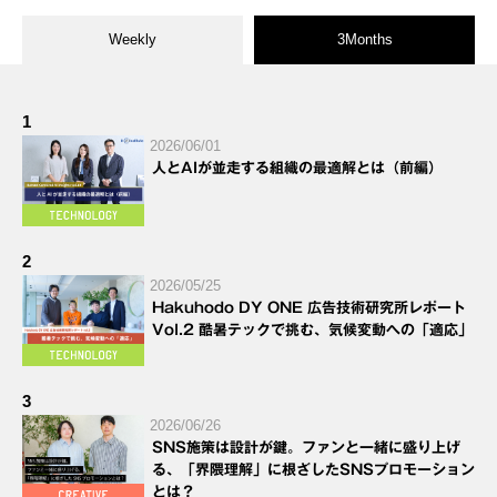
Weekly
3Months
1
2026/06/01
人とAIが並走する組織の最適解とは（前編）
2
2026/05/25
Hakuhodo DY ONE 広告技術研究所レポート
Vol.2 酷暑テックで挑む、気候変動への「適応」
3
2026/06/26
SNS施策は設計が鍵。ファンと一緒に盛り上げ
る、「界隈理解」に根ざしたSNSプロモーション
とは？