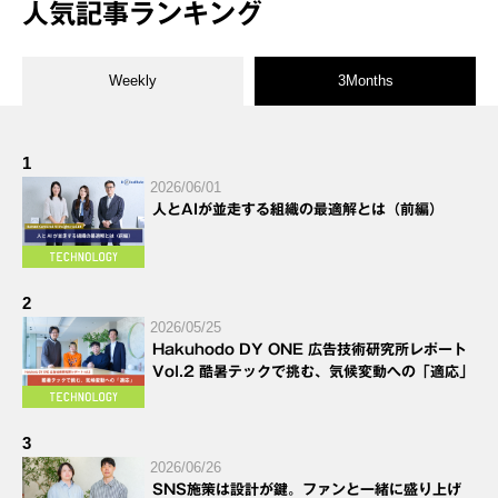
人気記事ランキング
Weekly
3Months
1
2026/06/01
人とAIが並走する組織の最適解とは（前編）
2
2026/05/25
Hakuhodo DY ONE 広告技術研究所レポート
Vol.2 酷暑テックで挑む、気候変動への「適応」
3
2026/06/26
SNS施策は設計が鍵。ファンと一緒に盛り上げ