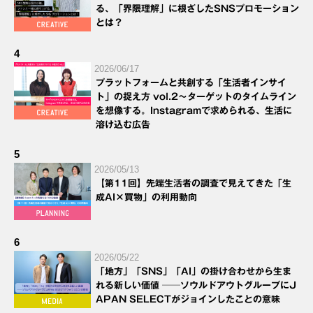
る、「界隈理解」に根ざしたSNSプロモーション
とは？
4
2026/06/17
プラットフォームと共創する「生活者インサイ
ト」の捉え方 vol.2～ターゲットのタイムライン
を想像する。Instagramで求められる、生活に
溶け込む広告
5
2026/05/13
【第11回】先端生活者の調査で見えてきた「生
成AI×買物」の利用動向
6
2026/05/22
「地方」「SNS」「AI」の掛け合わせから生ま
れる新しい価値 ──ソウルドアウトグループにJ
APAN SELECTがジョインしたことの意味