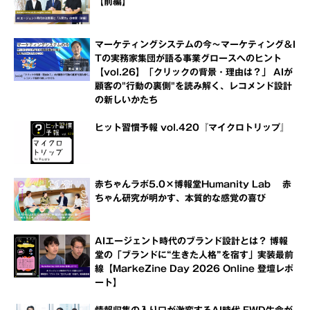
【前編】
マーケティングシステムの今～マーケティング＆I
Tの実務家集団が語る事業グロースへのヒント
【vol.26】「クリックの背景・理由は？」 AIが
顧客の"行動の裏側"を読み解く、レコメンド設計
の新しいかたち
ヒット習慣予報 vol.420『マイクロトリップ』
赤ちゃんラボ5.0×博報堂Humanity Lab 赤
ちゃん研究が明かす、本質的な感覚の喜び
AIエージェント時代のブランド設計とは？ 博報
堂の「ブランドに“生きた人格”を宿す」実装最前
線【MarkeZine Day 2026 Online 登壇レポ
ート】