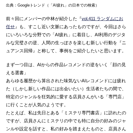
出典：Googleトレンド（「AI疲れ」の日本での検索）
前々回にメンバーの中林が紹介した『
vol.411 ランダムにお
任せ
』も、すこし近い文脈にあったものですが、今回はさら
にいろいろな分野での「AI疲れ」に着目し、AI利用のデジタ
ルな完璧さの逆、人間の生っぽさを楽しむ新しい行動を『ニ
ュアンス回帰』と称して、事例をご紹介したいと思います。
まず一つ目は、AIからの作品レコメンドの逆をいく「顔の見
える選書」
あらゆる履歴から算出された味気ないAIレコメンドには疲れ
た（しかし新しい作品には出会いたい）生活者たちの間で、
特定のジャンルを狂気的に愛する店員さんがいる「専門店」
に行くことが人気のようです。
たとえば、私は先日とある「ミステリ専門書店」に訪れたの
ですが、店員さんにミステリの中でも特に自分の好みのジャ
ンルや設定を話すと、私の好みを踏まえたものと、店員さん