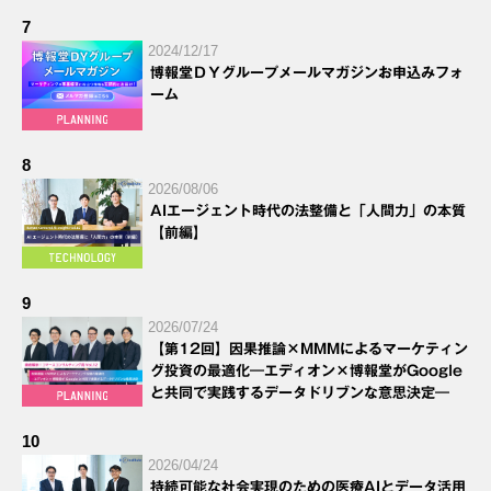
7
2024/12/17
博報堂ＤＹグループメールマガジンお申込みフォ
ーム
8
2026/08/06
AIエージェント時代の法整備と「人間力」の本質
【前編】
9
2026/07/24
【第12回】因果推論×MMMによるマーケティン
グ投資の最適化―エディオン×博報堂がGoogle
と共同で実践するデータドリブンな意思決定―
10
2026/04/24
持続可能な社会実現のための医療AIとデータ活用