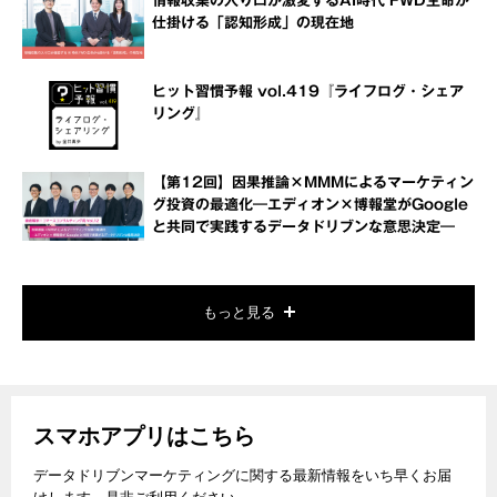
情報収集の入り口が激変するAI時代 FWD生命が
仕掛ける「認知形成」の現在地
ヒット習慣予報 vol.419『ライフログ・シェア
リング』
【第12回】因果推論×MMMによるマーケティン
グ投資の最適化―エディオン×博報堂がGoogle
と共同で実践するデータドリブンな意思決定―
もっと見る
スマホアプリはこちら
データドリブンマーケティングに関する最新情報をいち早くお届