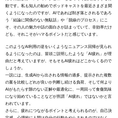
動です。私も知人の勧めでポッドキャストを最近さまざま聞
くようになったのですが、AIであれば削ぎ落とされるであろ
う「結論に関係のない無駄話」や「脱線のプロセス」にこ
そ、その人の魅力や話の面白さが詰まっていて、非効率だけ
ども、それこそがハマるポイントだと感じています。
このようなAI利用の逆をいくようなニュアンス回帰が見られ
るようになったのは、冒頭ご説明したような「AI疲れ」が理
由だと考えていますが、そもそもAI疲れはどこからくるので
しょうか。
一説には、生成AIから出される情報の過多、提示された複数
の案を比較しどれが良いか判断し続ける負荷、そして何より
AIがもたらす隙のない正解や最適化に、一周回って食傷気味
になり始めていることなどが所謂「AI疲れ」ではないかと言
われています。
さらに、疲れにつながるポイントと考えられるのが、自己決
定感。心理的に人間は自分の行動をやらされるのではなく、