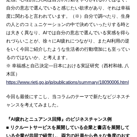
自分の意志で選んでいると感じたい欲求があり、それは幸福
度に関わると言われています。（※）自分で調べたり、生身
の人とのコミュニケーションの中で決めていったりする時と
は大きく異なり、AIでは自分の意志で選んでいる実感を得ら
れづらいことが、徐々にAI疲れにつながり、またAI利用の逆
をいく今回ご紹介したような生活者の行動増加にも至ってい
るのではないか、と考えます。
※ 幸福感と自己決定―日本における実証研究（西村和雄, 八
木匡）
https://www.rieti.go.jp/jp/publications/summary/18090006.html
今回も最後にすこし、当コラムのテーマで新たなビジネスチ
ャンスを考えてみました。
『AI疲れとニュアンス回帰』のビジネスチャンス例
■ リクルートサービスを展開している企業と書店を展開して
いる企業が共同で経営し、両方の社員から色々な角度のおす