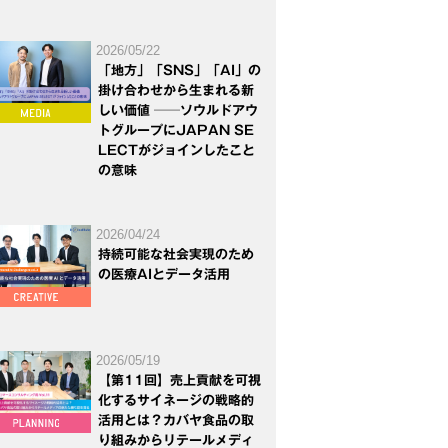
2026/05/22
「地方」「SNS」「AI」の
掛け合わせから生まれる新
しい価値 ──ソウルドアウ
トグループにJAPAN SE
LECTがジョインしたこと
の意味
2026/04/24
持続可能な社会実現のため
の医療AIとデータ活用
2026/05/19
【第11回】売上貢献を可視
化するサイネージの戦略的
活用とは？カバヤ食品の取
り組みからリテールメディ