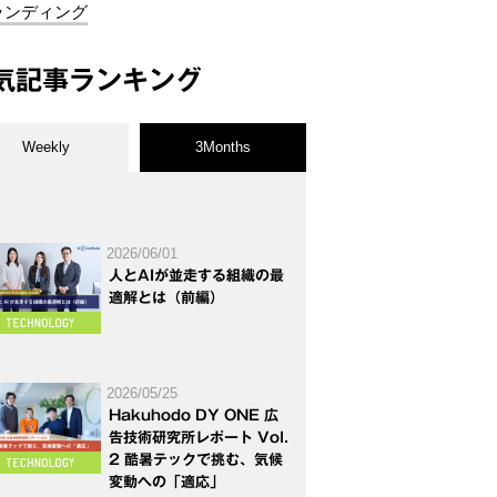
ランディング
気記事ランキング
Weekly
3Months
2026/06/01
人とAIが並走する組織の最
適解とは（前編）
2026/05/25
Hakuhodo DY ONE 広
告技術研究所レポート Vol.
2 酷暑テックで挑む、気候
変動への「適応」