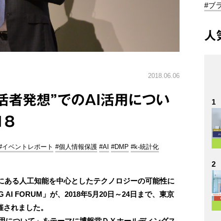
#ブ
人
2018.06.06
活者発想”でのAI活用につい
1
18
#イベントレポート
#個人情報保護
#AI
#DMP
#k-統計化
2
にある人工知能を中心としたテクノロジーの可能性に
AI FORUM」が、2018年5月20日～24日まで、東京
開催されました。
I活用について」をテーマに博報堂ＤＹホールディングス