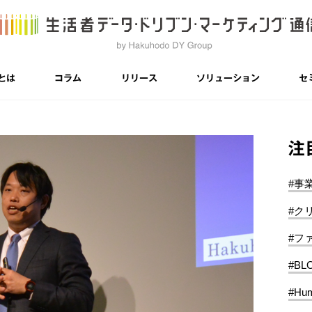
とは
コラム
リリース
ソリューション
セ
注
#事
#ク
#フ
#BL
#Hum