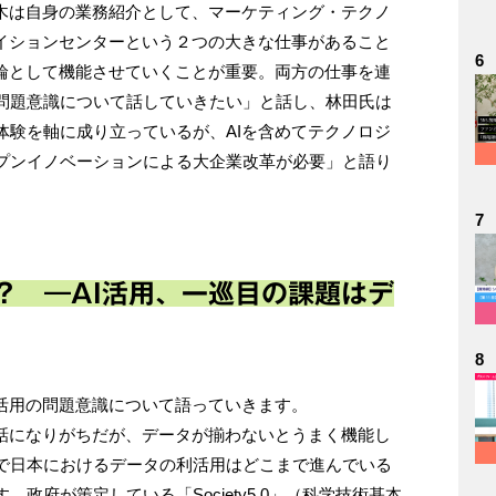
青木は自身の業務紹介として、マーケティング・テクノ
エイションセンターという２つの大きな仕事があること
6
両輪として機能させていくことが重要。両方の仕事を連
問題意識について話していきたい」と話し、林田氏は
体験を軸に成り立っているが、AIを含めてテクノロジ
プンイノベーションによる大企業改革が必要」と語り
7
？ ―AI活用、一巡目の課題はデ
8
I活用の問題意識について語っていきます。
の話になりがちだが、データが揃わないとうまく機能し
で日本におけるデータの利活用はどこまで進んでいる
政府が策定している「Society5.0」（科学技術基本