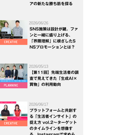
アの新たな勝ち筋を探る
2026/06/26
SNS施策は設計が鍵。ファ
ンと一緒に盛り上げる、
「界隈理解」に根ざしたS
NSプロモーションとは？
2026/05/13
【第11回】先端生活者の調
査で見えてきた「生成AI×
買物」の利用動向
2026/06/17
プラットフォームと共創す
る「生活者インサイト」の
捉え方 vol.2～ターゲット
のタイムラインを想像す
る。Instagramで求めら