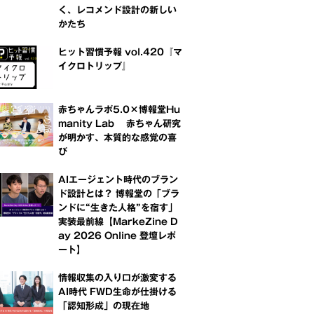
く、レコメンド設計の新しい
かたち
ヒット習慣予報 vol.420『マ
イクロトリップ』
赤ちゃんラボ5.0×博報堂Hu
manity Lab 赤ちゃん研究
が明かす、本質的な感覚の喜
び
AIエージェント時代のブラン
ド設計とは？ 博報堂の「ブラ
ンドに“生きた人格”を宿す」
実装最前線【MarkeZine D
ay 2026 Online 登壇レポ
ート】
情報収集の入り口が激変する
AI時代 FWD生命が仕掛ける
「認知形成」の現在地