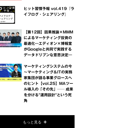
ヒット習慣予報 vol.419『ラ
イフログ・シェアリング』
【第12回】因果推論×MMM
によるマーケティング投資の
最適化―エディオン×博報堂
がGoogleと共同で実践する
データドリブンな意思決定―
マーケティングシステムの今
～マーケティング＆ITの実務
家集団が語る事業グロースへ
のヒント【vol.25】MAツー
ル導入の「その先」── 成果
を分ける"運用設計"という死
角
もっと見る