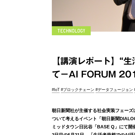
【講演レポート】“生
て－AI FORUM 20
#IoT
#ブロックチェーン
#データフュージョン
朝日新聞社が主催する社会実装フェーズ
ついて考えるイベント「朝日新聞DIALOG 
ミッドタウン日比谷「BASE Q」にて
2日目の5月21日、「生活者発想でのA