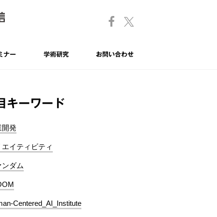
ミナー
学術研究
お問い合わせ
目キーワード
業開発
リエイティビティ
ァンダム
OOM
an-Centered_AI_Institute