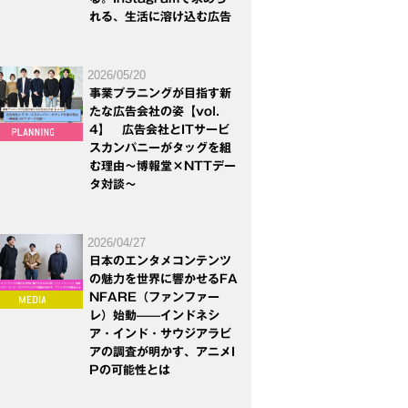
れる、生活に溶け込む広告
2026/05/20
事業プラニングが目指す新
たな広告会社の姿【vol.
4】 広告会社とITサービ
スカンパニーがタッグを組
む理由～博報堂×NTTデー
タ対談～
2026/04/27
日本のエンタメコンテンツ
の魅力を世界に響かせるFA
NFARE（ファンファー
レ）始動——インドネシ
ア・インド・サウジアラビ
アの調査が明かす、アニメI
Pの可能性とは