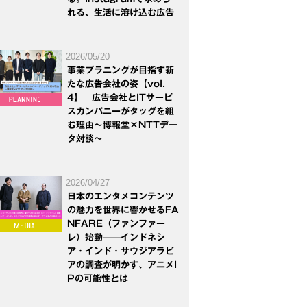
れる、生活に溶け込む広告
2026/05/20
事業プラニングが目指す新
たな広告会社の姿【vol.
4】 広告会社とITサービ
スカンパニーがタッグを組
む理由～博報堂×NTTデー
タ対談～
2026/04/27
日本のエンタメコンテンツ
の魅力を世界に響かせるFA
NFARE（ファンファー
レ）始動——インドネシ
ア・インド・サウジアラビ
アの調査が明かす、アニメI
Pの可能性とは