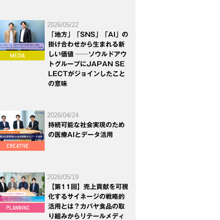
2026/05/22
「地方」「SNS」「AI」の
掛け合わせから生まれる新
しい価値 ──ソウルドアウ
トグループにJAPAN SE
LECTがジョインしたこと
の意味
2026/04/24
持続可能な社会実現のため
の医療AIとデータ活用
2026/05/19
【第11回】売上貢献を可視
化するサイネージの戦略的
活用とは？カバヤ食品の取
り組みからリテールメディ