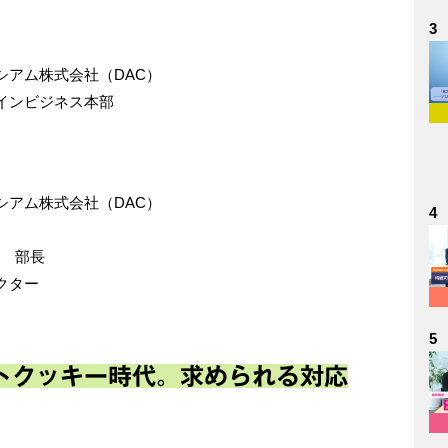
3
シアム株式会社（DAC）
インビジネス本部
シアム株式会社（DAC）
4
部 部長
クター
5
トクッキー時代。求められる対応