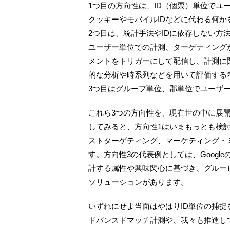
1つ目の方向性は、ID（個票）単位でユ
クッキーやモバイルIDなどに代わる何か
2つ目は、統計手法やIDに依存しない方
ユーザー単位での計測、ターゲティング
メントをトリガーにして配信し、計測に
的な分析や時系列などを用いて評価する
3つ目はグループ単位、郡単位でユーザ
これら3つの方向性を、現在世の中に展
してみると、方向性1はいまもっとも検
ストターゲティング、マーケティング・ミ
す。方向性3の代表例としては、GoogleのP
計する属性や興味関心に基づき、グルー
ソリューションがあります。
いずれにせよ当面はやはりID単位の捕
ドバンスドマッチ計測や、我々も推進して