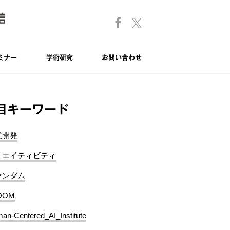
ミナー
学術研究
お問い合わせ
目キーワード
業開発
リエイティビティ
ァンダム
OOM
an-Centered_AI_Institute