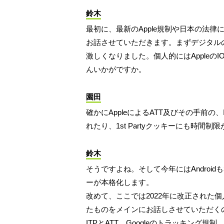
鈴木
最初に、最新のApple規制や日本の法
お話させていただきます。まずデジタルの
激しくなりました。個人的にはAppleの
んいかがですか。
園田
確かにAppleによるATT及びその手前の、I
れたり、1st Partyクッキーにも時
鈴木
そうですよね。そして今年にはAndroidも
ーが本格化します。
改めて、ここでは2022年に改正された個
たものをメインにお話しさせていただくの
ITPとATT、Googleのトラッキング