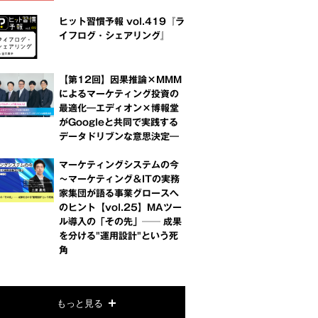
ヒット習慣予報 vol.419『ラ
イフログ・シェアリング』
【第12回】因果推論×MMM
によるマーケティング投資の
最適化―エディオン×博報堂
がGoogleと共同で実践する
データドリブンな意思決定―
マーケティングシステムの今
～マーケティング＆ITの実務
家集団が語る事業グロースへ
のヒント【vol.25】MAツー
ル導入の「その先」── 成果
を分ける"運用設計"という死
角
もっと見る