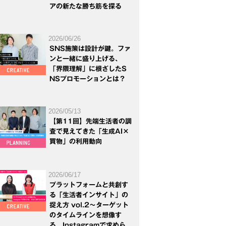
アの新たな勝ち筋を探る
2026/06/26
SNS施策は設計が鍵。ファ
ンと一緒に盛り上げる、
「界隈理解」に根ざしたS
NSプロモーションとは？
2026/05/13
【第11回】先端生活者の調
査で見えてきた「生成AI×
買物」の利用動向
2026/06/17
プラットフォームと共創す
る「生活者インサイト」の
捉え方 vol.2～ターゲット
のタイムラインを想像す
る。Instagramで求めら