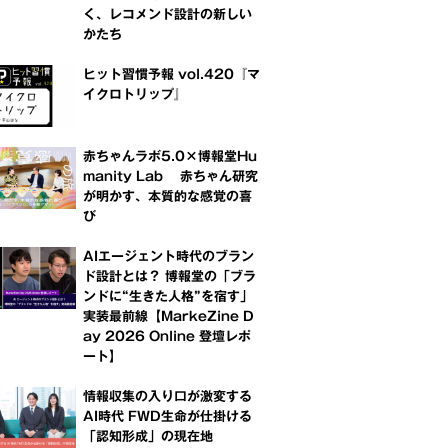
く、レコメンド設計の新しい
かたち
ヒット習慣予報 vol.420『マ
イクロトリップ』
赤ちゃんラボ5.0×博報堂Hu
manity Lab 赤ちゃん研究
が明かす、本質的な感覚の喜
び
AIエージェント時代のブラン
ド設計とは？ 博報堂の「ブラ
ンドに“生きた人格”を宿す」
実装最前線【MarkeZine D
ay 2026 Online 登壇レポ
ート】
情報収集の入り口が激変する
AI時代 FWD生命が仕掛ける
「認知形成」の現在地