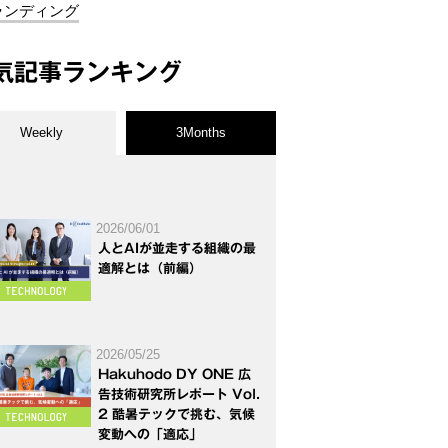
ランディング
気記事ランキング
Weekly
3Months
2026/06/01
人とAIが並走する組織の最
適解とは（前編）
2026/05/25
Hakuhodo DY ONE 広
告技術研究所レポート Vol.
2 酷暑テックで挑む、気候
変動への「適応」