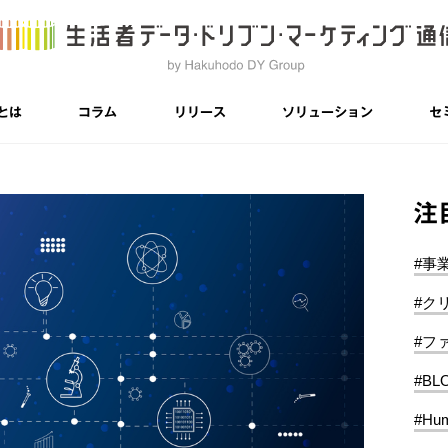
とは
コラム
リリース
ソリューション
セ
注
#事
#ク
#フ
#BL
#Hum