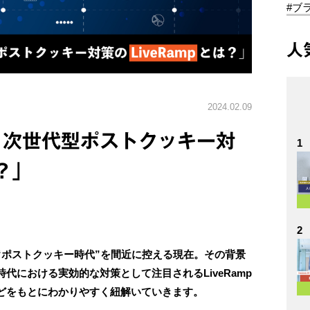
#ブ
人
2024.02.09
！次世代型ポストクッキー対
1
？」
2
“ポストクッキー時代”を間近に控える現在。その背景
代における実効的な対策として注目されるLiveRamp
どをもとにわかりやすく紐解いていきます。