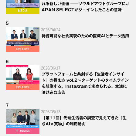
れる新しい価値 ──ソウルドアウトグループにJ
APAN SELECTがジョインしたことの意味
5
2026/04/24
持続可能な社会実現のための医療AIとデータ活用
6
2026/06/17
プラットフォームと共創する「生活者インサイ
ト」の捉え方 vol.2～ターゲットのタイムライン
を想像する。Instagramで求められる、生活に
溶け込む広告
7
2026/05/13
【第11回】先端生活者の調査で見えてきた「生
成AI×買物」の利用動向