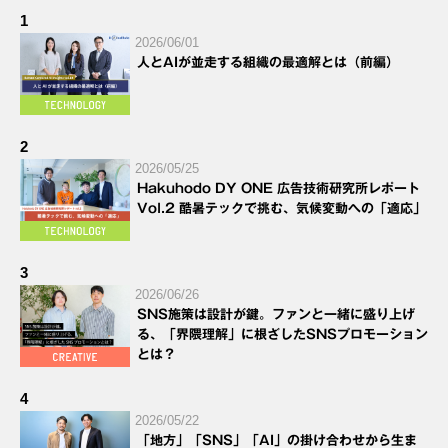
1
2026/06/01
人とAIが並走する組織の最適解とは（前編）
2
2026/05/25
Hakuhodo DY ONE 広告技術研究所レポート
Vol.2 酷暑テックで挑む、気候変動への「適応」
3
2026/06/26
SNS施策は設計が鍵。ファンと一緒に盛り上げ
る、「界隈理解」に根ざしたSNSプロモーション
とは？
4
2026/05/22
「地方」「SNS」「AI」の掛け合わせから生ま