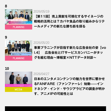
8
2026/05/19
【第11回】売上貢献を可視化するサイネージの
戦略的活用とは？カバヤ食品の取り組みからリテ
ールメディアの新たな勝ち筋を探る
9
2026/05/20
事業プラニングが目指す新たな広告会社の姿【vo
l.4】 広告会社とITサービスカンパニーがタッ
グを組む理由～博報堂×NTTデータ対談～
10
2026/04/27
日本のエンタメコンテンツの魅力を世界に響かせ
るFANFARE（ファンファーレ）始動——イン
ドネシア・インド・サウジアラビアの調査が明か
す、アニメIPの可能性とは