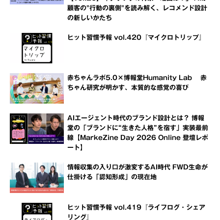
顧客の"行動の裏側"を読み解く、レコメンド設計
の新しいかたち
ヒット習慣予報 vol.420『マイクロトリップ』
赤ちゃんラボ5.0×博報堂Humanity Lab 赤
ちゃん研究が明かす、本質的な感覚の喜び
AIエージェント時代のブランド設計とは？ 博報
堂の「ブランドに“生きた人格”を宿す」実装最前
線【MarkeZine Day 2026 Online 登壇レポ
ート】
情報収集の入り口が激変するAI時代 FWD生命が
仕掛ける「認知形成」の現在地
ヒット習慣予報 vol.419『ライフログ・シェア
リング』