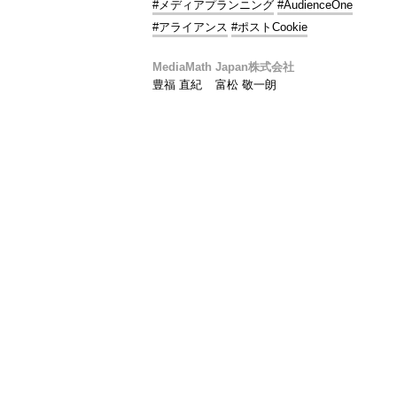
#メディアプランニング
#AudienceOne
#アライアンス
#ポストCookie
MediaMath Japan株式会社
豊福 直紀
富松 敬一朗