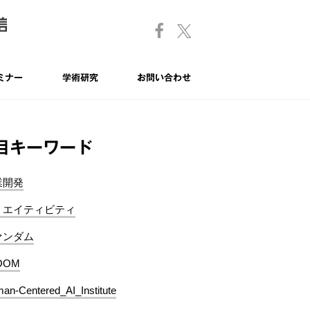
ミナー
学術研究
お問い合わせ
目キーワード
業開発
リエイティビティ
ァンダム
OOM
an-Centered_AI_Institute