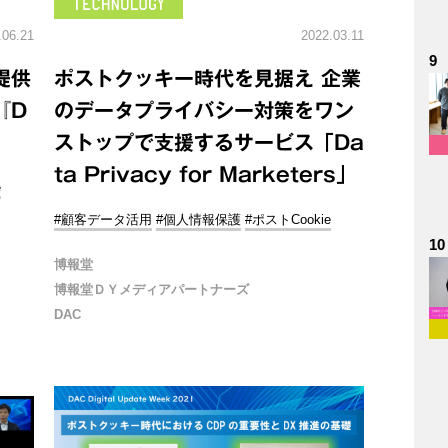
.06.21
2022.03.11
9
提供
ポストクッキー時代を見据え 企業
『D
のデータプライバシー対策をワン
ストップで支援するサービス「Da
ta Privacy for Marketers」
e
#顧客データ活用
#個人情報保護
#ポストCookie
10
博報堂
博報堂ＤＹメディアパートナーズ
DAC