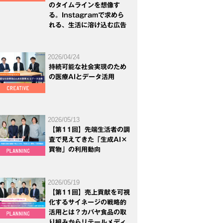
のタイムラインを想像す
る。Instagramで求めら
れる、生活に溶け込む広告
2026/04/24
持続可能な社会実現のため
の医療AIとデータ活用
2026/05/13
【第11回】先端生活者の調
査で見えてきた「生成AI×
買物」の利用動向
2026/05/19
【第11回】売上貢献を可視
化するサイネージの戦略的
活用とは？カバヤ食品の取
り組みからリテールメディ