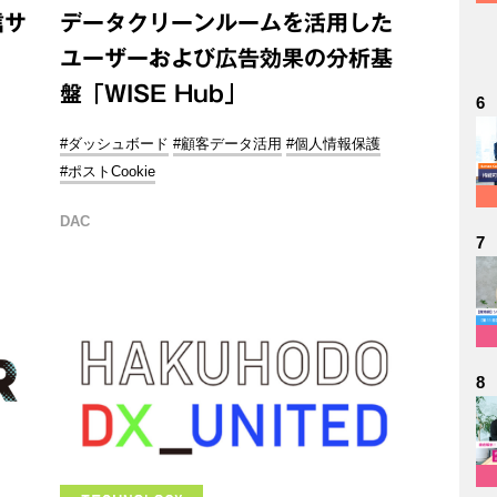
信サ
データクリーンルームを活用した
ユーザーおよび広告効果の分析基
盤「WISE Hub」
6
#ダッシュボード
#顧客データ活用
#個人情報保護
#ポストCookie
DAC
7
8