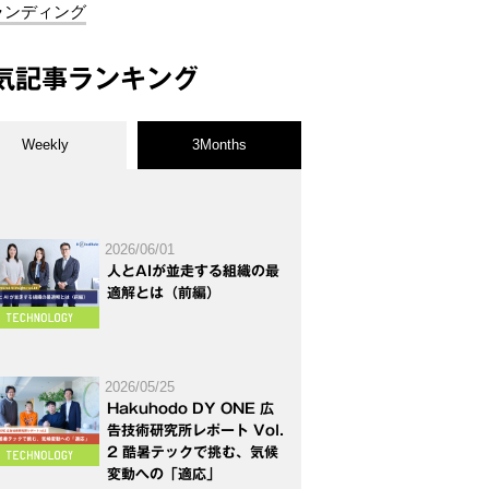
ランディング
気記事ランキング
Weekly
3Months
2026/06/01
人とAIが並走する組織の最
適解とは（前編）
2026/05/25
Hakuhodo DY ONE 広
告技術研究所レポート Vol.
2 酷暑テックで挑む、気候
変動への「適応」