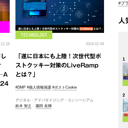
#ブ
人
.12.16
2024.02.09
存し
「遂に日本にも上陸！次世代型ポ
1
け
ストクッキー対策のLiveRamp
─A
とは？」
024
#DMP
#個人情報保護
#ポストCookie
2
デジタル・アドバタイジング・コンソーシアム
鈴木 智之
園田 友輝