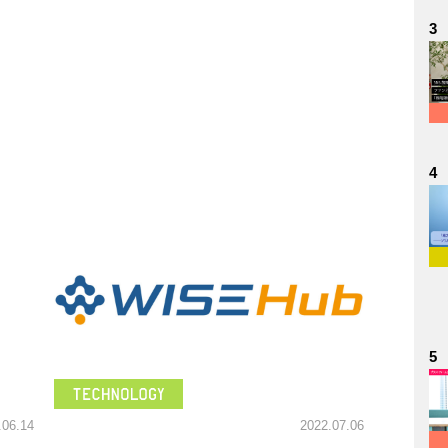
3
4
5
.06.14
2022.07.06