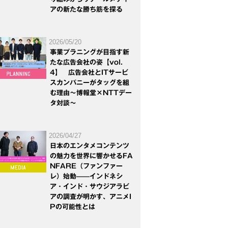
アの新たな勝ち筋を探る
2026/05/20
事業プラニングが目指す新
たな広告会社の姿【vol.
4】 広告会社とITサービ
スカンパニーがタッグを組
む理由～博報堂×NTTデー
タ対談～
2026/04/27
日本のエンタメコンテンツ
の魅力を世界に響かせるFA
NFARE（ファンファー
レ）始動——インドネシ
ア・インド・サウジアラビ
アの調査が明かす、アニメI
Pの可能性とは