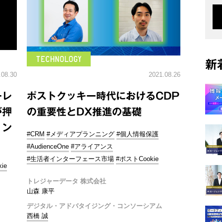
新
.08.30
2021.08.26
ーレ
ポストクッキー時代におけるCDP
が押
の重要性とDX推進の基礎
ョン
#CRM
#メディアプランニング
#個人情報保護
#AudienceOne
#アライアンス
#生活者インターフェース市場
#ポストCookie
ie
トレジャーデータ 株式会社
山森 康平
デジタル・アドバタイジング・コンソーシアム
西橋 誠