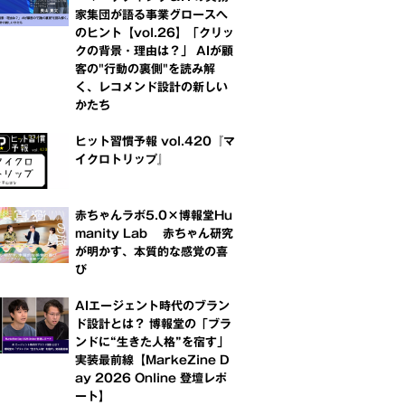
家集団が語る事業グロースへ
のヒント【vol.26】「クリッ
クの背景・理由は？」 AIが顧
客の"行動の裏側"を読み解
く、レコメンド設計の新しい
かたち
ヒット習慣予報 vol.420『マ
イクロトリップ』
赤ちゃんラボ5.0×博報堂Hu
manity Lab 赤ちゃん研究
が明かす、本質的な感覚の喜
び
AIエージェント時代のブラン
ド設計とは？ 博報堂の「ブラ
ンドに“生きた人格”を宿す」
実装最前線【MarkeZine D
ay 2026 Online 登壇レポ
ート】