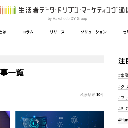
とは
コラム
リリース
ソリューション
セ
注
記事一覧
#事
#ク
検索結果
10
件
#フ
#BL
#Hum