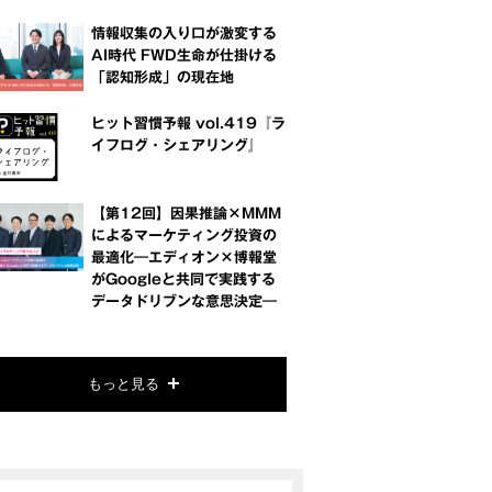
情報収集の入り口が激変する
AI時代 FWD生命が仕掛ける
「認知形成」の現在地
ヒット習慣予報 vol.419『ラ
イフログ・シェアリング』
【第12回】因果推論×MMM
によるマーケティング投資の
最適化―エディオン×博報堂
がGoogleと共同で実践する
データドリブンな意思決定―
もっと見る