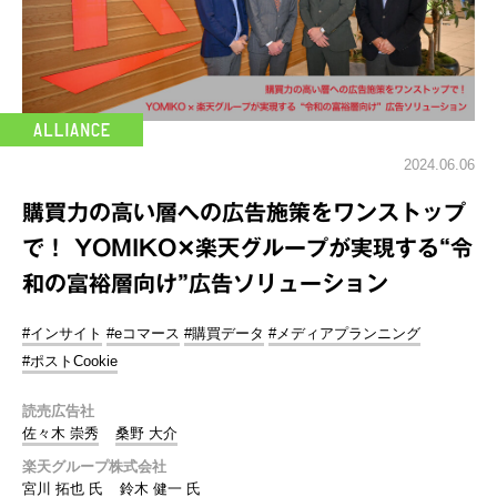
2024.06.06
購買力の高い層への広告施策をワンストップ
で！ YOMIKO✕楽天グループが実現する“令
和の富裕層向け”広告ソリューション
#インサイト
#eコマース
#購買データ
#メディアプランニング
#ポストCookie
読売広告社
佐々木 崇秀
桑野 大介
楽天グループ株式会社
宮川 拓也 氏
鈴木 健一 氏