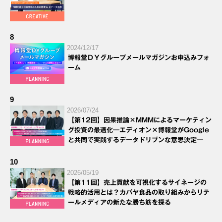
8
2024/12/17
博報堂ＤＹグループメールマガジンお申込みフォ
ーム
9
2026/07/24
【第12回】因果推論×MMMによるマーケティン
グ投資の最適化―エディオン×博報堂がGoogle
と共同で実践するデータドリブンな意思決定―
10
2026/05/19
【第11回】売上貢献を可視化するサイネージの
戦略的活用とは？カバヤ食品の取り組みからリテ
ールメディアの新たな勝ち筋を探る