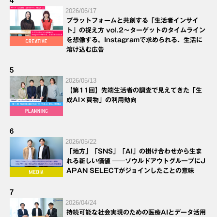
4
2026/06/17
プラットフォームと共創する「生活者インサイ
ト」の捉え方 vol.2～ターゲットのタイムライン
を想像する。Instagramで求められる、生活に
溶け込む広告
5
2026/05/13
【第11回】先端生活者の調査で見えてきた「生
成AI×買物」の利用動向
6
2026/05/22
「地方」「SNS」「AI」の掛け合わせから生ま
れる新しい価値 ──ソウルドアウトグループにJ
APAN SELECTがジョインしたことの意味
7
2026/04/24
持続可能な社会実現のための医療AIとデータ活用