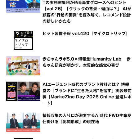
Tの実務家集団が語る事業グロースへのヒント
【vol.26】「クリックの背景・理由は？」 AIが
顧客の"行動の裏側"を読み解く、レコメンド設計
の新しいかたち
ヒット習慣予報 vol.420『マイクロトリップ』
赤ちゃんラボ5.0×博報堂Humanity Lab 赤
ちゃん研究が明かす、本質的な感覚の喜び
AIエージェント時代のブランド設計とは？ 博報
堂の「ブランドに“生きた人格”を宿す」実装最前
線【MarkeZine Day 2026 Online 登壇レポ
ート】
情報収集の入り口が激変するAI時代 FWD生命が
仕掛ける「認知形成」の現在地