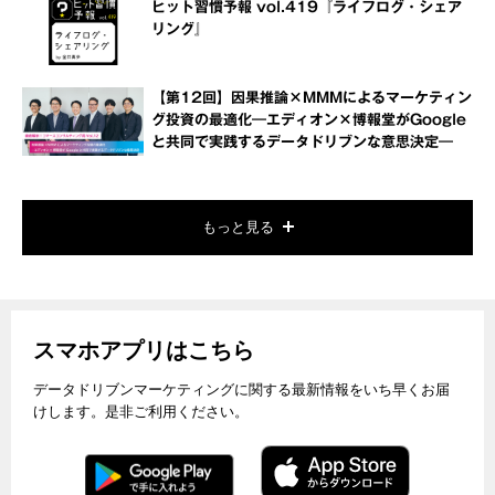
ヒット習慣予報 vol.419『ライフログ・シェア
リング』
【第12回】因果推論×MMMによるマーケティン
グ投資の最適化―エディオン×博報堂がGoogle
と共同で実践するデータドリブンな意思決定―
もっと見る
スマホアプリはこちら
データドリブンマーケティングに関する最新情報をいち早くお届
けします。是非ご利用ください。