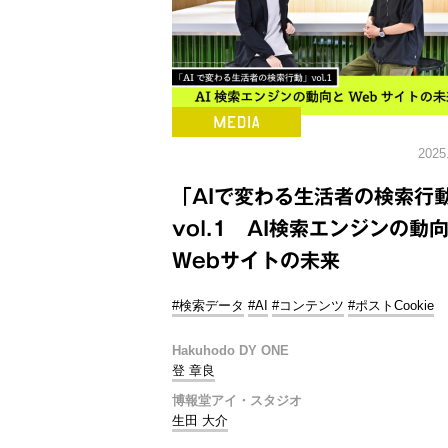
2025
「AIで変わる生活者の検索行
vol.1 AI検索エンジンの動
Webサイトの未来
#検索データ
#AI
#コンテンツ
#ポストCookie
Hakuhodo DY ONE
登 章良
博報堂アイ・スタジオ
生田 大介