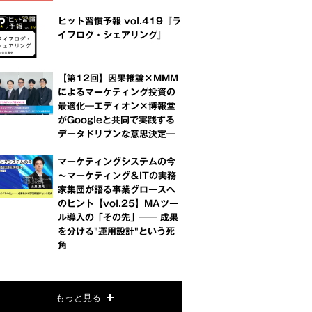
ヒット習慣予報 vol.419『ラ
イフログ・シェアリング』
【第12回】因果推論×MMM
によるマーケティング投資の
最適化―エディオン×博報堂
がGoogleと共同で実践する
データドリブンな意思決定―
マーケティングシステムの今
～マーケティング＆ITの実務
家集団が語る事業グロースへ
のヒント【vol.25】MAツー
ル導入の「その先」── 成果
を分ける"運用設計"という死
角
もっと見る