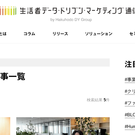
とは
コラム
リリース
ソリューション
セ
注
記事一覧
#事
#ク
検索結果
5
件
#フ
#BL
#Hum