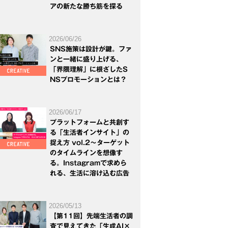
アの新たな勝ち筋を探る
2026/06/26
SNS施策は設計が鍵。ファ
ンと一緒に盛り上げる、
「界隈理解」に根ざしたS
NSプロモーションとは？
2026/06/17
プラットフォームと共創す
る「生活者インサイト」の
捉え方 vol.2～ターゲット
のタイムラインを想像す
る。Instagramで求めら
れる、生活に溶け込む広告
2026/05/13
【第11回】先端生活者の調
査で見えてきた「生成AI×