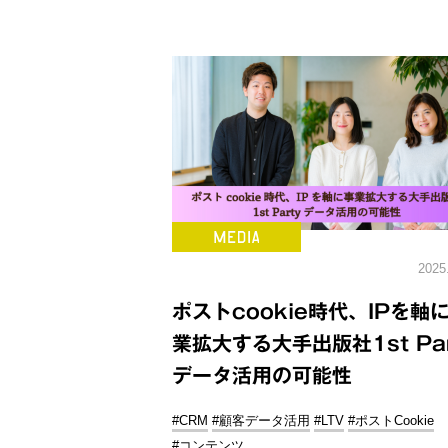
2025
ポストcookie時代、IPを軸
業拡大する大手出版社1st Par
データ活用の可能性
#CRM
#顧客データ活用
#LTV
#ポストCookie
#コンテンツ