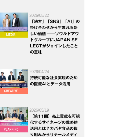
2026/05/22
「地方」「SNS」「AI」の
掛け合わせから生まれる新
しい価値 ──ソウルドアウ
トグループにJAPAN SE
LECTがジョインしたこと
の意味
2026/04/24
持続可能な社会実現のため
の医療AIとデータ活用
2026/05/19
【第11回】売上貢献を可視
化するサイネージの戦略的
活用とは？カバヤ食品の取
り組みからリテールメディ