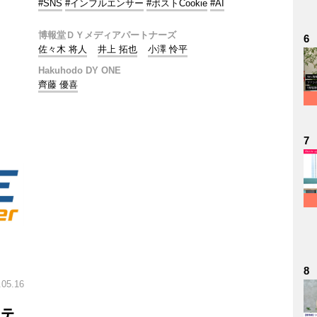
#SNS
#インフルエンサー
#ポストCookie
#AI
博報堂ＤＹメディアパートナーズ
6
佐々木 将人
井上 拓也
小澤 怜平
Hakuhodo DY ONE
齊藤 優喜
7
8
.05.16
ーテ