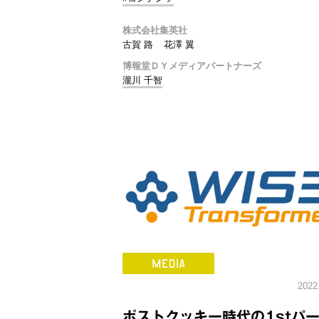
株式会社集英社
古賀 路
花澤 翼
博報堂ＤＹメディアパートナーズ
瀧川 千智
2022
ポストクッキー時代の1stパ