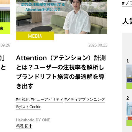
#ブ
人
.09.26
2025.08.22
動」
Attention（アテンション）計測
1
向と
とは？ユーザーの注視率を解析し
ブランドリフト施策の最適解を導
き出す
2
#可視化
#ビューアビリティ
#メディアプランニング
#ポストCookie
Hakuhodo DY ONE
鳴瀧 拓未