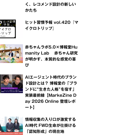
く、レコメンド設計の新しい
かたち
ヒット習慣予報 vol.420『マ
イクロトリップ』
赤ちゃんラボ5.0×博報堂Hu
manity Lab 赤ちゃん研究
が明かす、本質的な感覚の喜
び
AIエージェント時代のブラン
ド設計とは？ 博報堂の「ブラ
ンドに“生きた人格”を宿す」
実装最前線【MarkeZine D
ay 2026 Online 登壇レポ
ート】
情報収集の入り口が激変する
AI時代 FWD生命が仕掛ける
「認知形成」の現在地