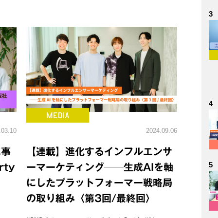
3
4
.03.10
2024.09.06
に事
【連載】進化するインフルエンサ
5
ty
ーマーケティング──生成AIを軸
にしたプラットフォーマー戦略局
の取り組み〈第3回/最終回〉