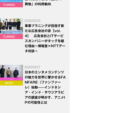
買物」の利用動向
2026/05/20
事業プラニングが目指す新
たな広告会社の姿【vol.
4】 広告会社とITサービ
スカンパニーがタッグを組
む理由～博報堂×NTTデー
タ対談～
2026/04/27
日本のエンタメコンテンツ
の魅力を世界に響かせるFA
NFARE（ファンファー
レ）始動——インドネシ
ア・インド・サウジアラビ
アの調査が明かす、アニメI
Pの可能性とは