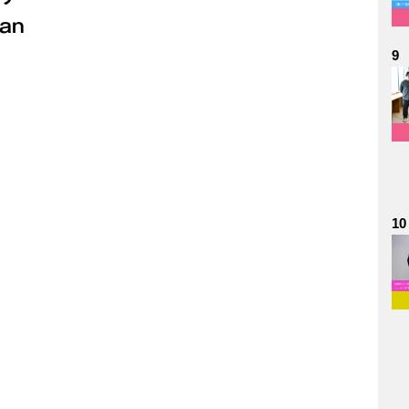
an
9
10