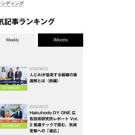
ランディング
気記事ランキング
Weekly
3Months
2026/06/01
人とAIが並走する組織の最
適解とは（前編）
2026/05/25
Hakuhodo DY ONE 広
告技術研究所レポート Vol.
2 酷暑テックで挑む、気候
変動への「適応」