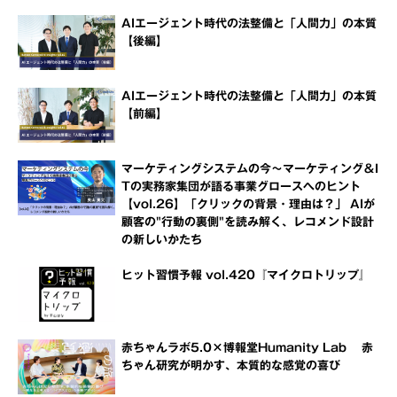
AIエージェント時代の法整備と「人間力」の本質
【後編】
AIエージェント時代の法整備と「人間力」の本質
【前編】
マーケティングシステムの今～マーケティング＆I
Tの実務家集団が語る事業グロースへのヒント
【vol.26】「クリックの背景・理由は？」 AIが
顧客の"行動の裏側"を読み解く、レコメンド設計
の新しいかたち
ヒット習慣予報 vol.420『マイクロトリップ』
赤ちゃんラボ5.0×博報堂Humanity Lab 赤
ちゃん研究が明かす、本質的な感覚の喜び