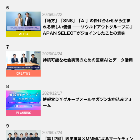
6
2026/05/22
「地方」「SNS」「AI」の掛け合わせから生ま
れる新しい価値 ──ソウルドアウトグループにJ
APAN SELECTがジョインしたことの意味
7
2026/04/24
持続可能な社会実現のための医療AIとデータ活用
8
2024/12/17
博報堂ＤＹグループメールマガジンお申込みフォ
ーム
9
2026/07/24
【第12回】因果推論×MMMによるマーケティン