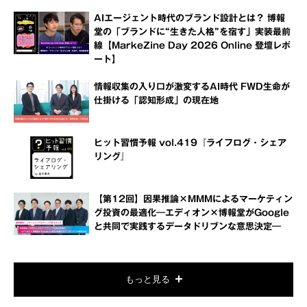
AIエージェント時代のブランド設計とは？ 博報
堂の「ブランドに“生きた人格”を宿す」実装最前
線【MarkeZine Day 2026 Online 登壇レポ
ート】
情報収集の入り口が激変するAI時代 FWD生命が
仕掛ける「認知形成」の現在地
ヒット習慣予報 vol.419『ライフログ・シェア
リング』
【第12回】因果推論×MMMによるマーケティン
グ投資の最適化―エディオン×博報堂がGoogle
と共同で実践するデータドリブンな意思決定―
もっと見る