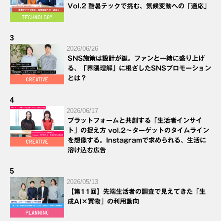
Vol.2 酷暑テックで挑む、気候変動への「適応」
3
2026/06/26
SNS施策は設計が鍵。ファンと一緒に盛り上げ
る、「界隈理解」に根ざしたSNSプロモーション
とは？
4
2026/06/17
プラットフォームと共創する「生活者インサイ
ト」の捉え方 vol.2～ターゲットのタイムライン
を想像する。Instagramで求められる、生活に
溶け込む広告
5
2026/05/13
【第11回】先端生活者の調査で見えてきた「生
成AI×買物」の利用動向