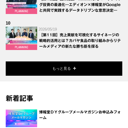
グ投資の最適化―エディオン×博報堂がGoogle
と共同で実践するデータドリブンな意思決定―
10
2026/05/19
【第11回】売上貢献を可視化するサイネージの
戦略的活用とは？カバヤ食品の取り組みからリテ
ールメディアの新たな勝ち筋を探る
もっと見る
新着記事
博報堂ＤＹグループメールマガジンお申込みフォ
ーム