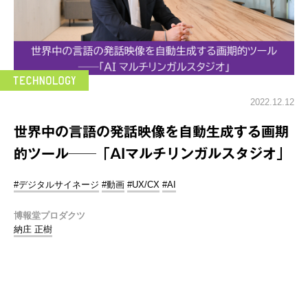
2022.12.12
世界中の言語の発話映像を自動生成する画期
的ツール──「AIマルチリンガルスタジオ」
#デジタルサイネージ
#動画
#UX/CX
#AI
博報堂プロダクツ
納庄 正樹