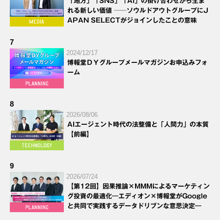
「地方」「SNS」「AI」の掛け合わせから生ま
れる新しい価値 ──ソウルドアウトグループにJ
APAN SELECTがジョインしたことの意味
7
2024/12/17
博報堂ＤＹグループメールマガジンお申込みフォ
ーム
8
2026/08/06
AIエージェント時代の法整備と「人間力」の本質
【前編】
9
2026/07/24
【第12回】因果推論×MMMによるマーケティン
グ投資の最適化―エディオン×博報堂がGoogle
と共同で実践するデータドリブンな意思決定―