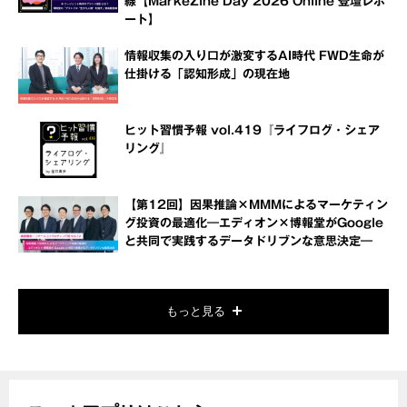
線【MarkeZine Day 2026 Online 登壇レポ
ート】
情報収集の入り口が激変するAI時代 FWD生命が
仕掛ける「認知形成」の現在地
ヒット習慣予報 vol.419『ライフログ・シェア
リング』
【第12回】因果推論×MMMによるマーケティン
グ投資の最適化―エディオン×博報堂がGoogle
と共同で実践するデータドリブンな意思決定―
もっと見る