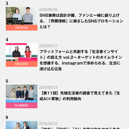
3
2026/06/26
SNS施策は設計が鍵。ファンと一緒に盛り上げ
る、「界隈理解」に根ざしたSNSプロモーション
とは？
4
2026/06/17
プラットフォームと共創する「生活者インサイ
ト」の捉え方 vol.2～ターゲットのタイムライン
を想像する。Instagramで求められる、生活に
溶け込む広告
5
2026/05/13
【第11回】先端生活者の調査で見えてきた「生
成AI×買物」の利用動向
6
2026/05/22