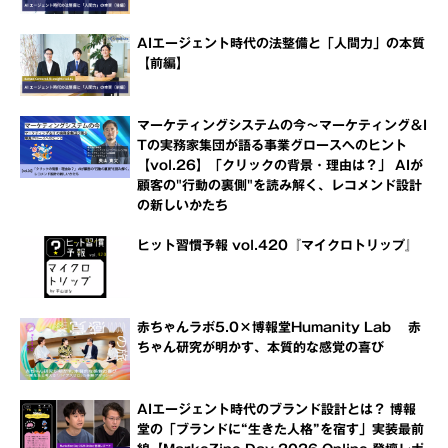
AIエージェント時代の法整備と「人間力」の本質
【前編】
マーケティングシステムの今～マーケティング＆I
Tの実務家集団が語る事業グロースへのヒント
【vol.26】「クリックの背景・理由は？」 AIが
顧客の"行動の裏側"を読み解く、レコメンド設計
の新しいかたち
ヒット習慣予報 vol.420『マイクロトリップ』
赤ちゃんラボ5.0×博報堂Humanity Lab 赤
ちゃん研究が明かす、本質的な感覚の喜び
AIエージェント時代のブランド設計とは？ 博報
堂の「ブランドに“生きた人格”を宿す」実装最前