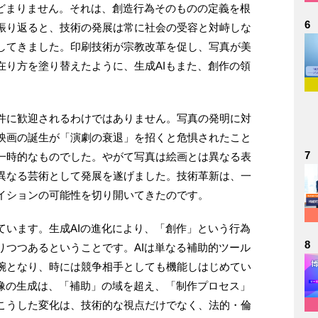
とどまりません。それは、創造行為そのものの定義を根
6
振り返ると、技術の発展は常に社会の受容と対峙しな
してきました。印刷技術が宗教改革を促し、写真が美
在り方を塗り替えたように、生成AIもまた、創作の領
。
件に歓迎されるわけではありません。写真の発明に対
映画の誕生が「演劇の衰退」を招くと危惧されたこと
7
一時的なものでした。やがて写真は絵画とは異なる表
異なる芸術として発展を遂げました。技術革新は、一
イションの可能性を切り開いてきたのです。
ています。生成AIの進化により、「創作」という行為
8
りつつあるということです。AIは単なる補助的ツール
腕となり、時には競争相手としても機能しはじめてい
映像の生成は、「補助」の域を超え、「制作プロセス」
こうした変化は、技術的な視点だけでなく、法的・倫