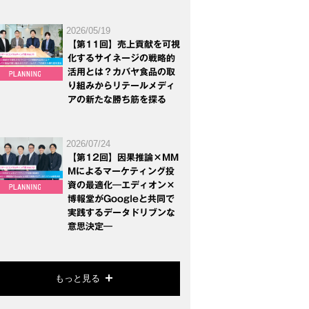
2026/05/19
【第11回】売上貢献を可視
化するサイネージの戦略的
活用とは？カバヤ食品の取
り組みからリテールメディ
アの新たな勝ち筋を探る
2026/07/24
【第12回】因果推論×MM
Mによるマーケティング投
資の最適化―エディオン×
博報堂がGoogleと共同で
実践するデータドリブンな
意思決定―
もっと見る