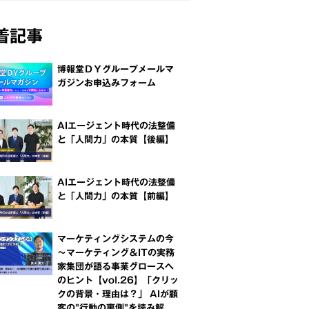
着記事
博報堂ＤＹグループメールマ
ガジンお申込みフォーム
AIエージェント時代の法整備
と「人間力」の本質【後編】
AIエージェント時代の法整備
と「人間力」の本質【前編】
マーケティングシステムの今
～マーケティング＆ITの実務
家集団が語る事業グロースへ
のヒント【vol.26】「クリッ
クの背景・理由は？」 AIが顧
客の"行動の裏側"を読み解