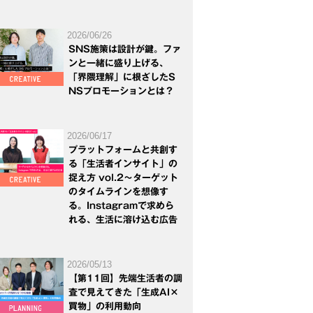
2026/06/26
SNS施策は設計が鍵。ファ
ンと一緒に盛り上げる、
「界隈理解」に根ざしたS
NSプロモーションとは？
2026/06/17
プラットフォームと共創す
る「生活者インサイト」の
捉え方 vol.2～ターゲット
のタイムラインを想像す
る。Instagramで求めら
れる、生活に溶け込む広告
2026/05/13
【第11回】先端生活者の調
査で見えてきた「生成AI×
買物」の利用動向