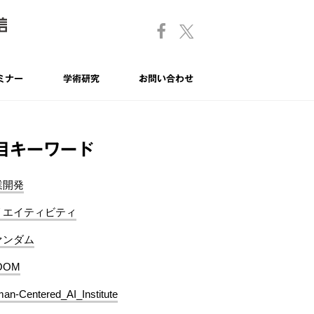
ミナー
学術研究
お問い合わせ
目キーワード
業開発
リエイティビティ
ァンダム
OOM
an-Centered_AI_Institute