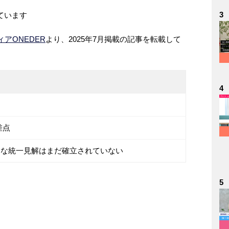
3
ています
アONEDER
より、2025年7月掲載の記事を転載して
4
差点
際的な統一見解はまだ確立されていない
5