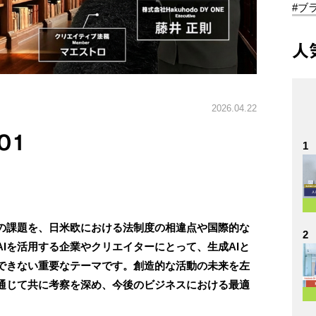
#ブ
人
2026.04.22
01
1
緊の課題を、日米欧における法制度の相違点や国際的な
2
Iを活用する企業やクリエイターにとって、生成AIと
できない重要なテーマです。創造的な活動の未来を左
通じて共に考察を深め、今後のビジネスにおける最適