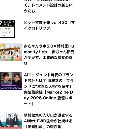
く、レコメンド設計の新しい
かたち
ヒット習慣予報 vol.420『マ
イクロトリップ』
赤ちゃんラボ5.0×博報堂Hu
manity Lab 赤ちゃん研究
が明かす、本質的な感覚の喜
び
AIエージェント時代のブラン
ド設計とは？ 博報堂の「ブラ
ンドに“生きた人格”を宿す」
実装最前線【MarkeZine D
ay 2026 Online 登壇レポ
ート】
情報収集の入り口が激変する
AI時代 FWD生命が仕掛ける
「認知形成」の現在地