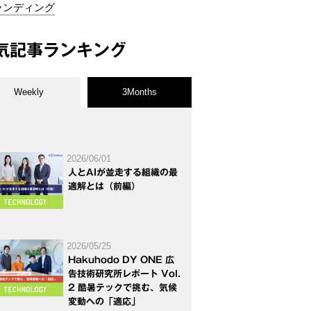
ランディング
気記事ランキング
Weekly
3Months
2026/06/01
人とAIが並走する組織の最
適解とは（前編）
2026/05/25
Hakuhodo DY ONE 広
告技術研究所レポート Vol.
2 酷暑テックで挑む、気候
変動への「適応」