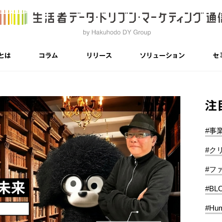
とは
コラム
リリース
ソリューション
セ
注
#事
#ク
#フ
#BL
#Hum