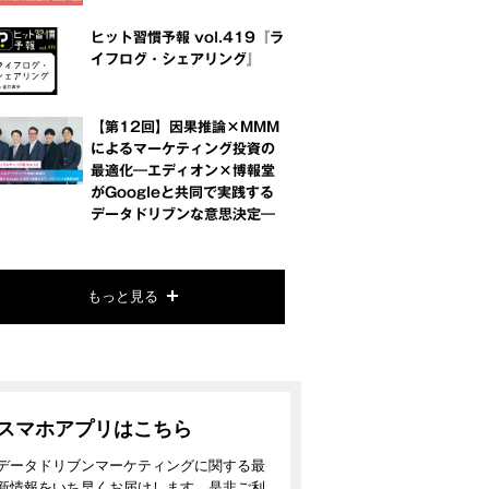
ヒット習慣予報 vol.419『ラ
イフログ・シェアリング』
【第12回】因果推論×MMM
によるマーケティング投資の
最適化―エディオン×博報堂
がGoogleと共同で実践する
データドリブンな意思決定―
もっと見る
スマホアプリはこちら
データドリブンマーケティングに関する最
新情報をいち早くお届けします。是非ご利