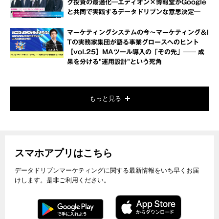
グ投資の最適化―エディオン×博報堂がGoogle
と共同で実践するデータドリブンな意思決定―
マーケティングシステムの今～マーケティング＆I
Tの実務家集団が語る事業グロースへのヒント
【vol.25】MAツール導入の「その先」── 成
果を分ける"運用設計"という死角
もっと見る
スマホアプリはこちら
データドリブンマーケティングに関する最新情報をいち早くお届
けします。是非ご利用ください。