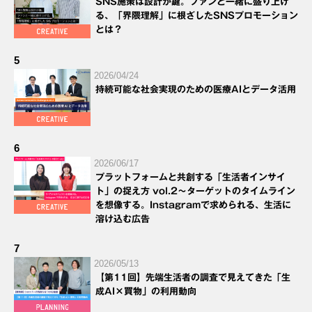
SNS施策は設計が鍵。ファンと一緒に盛り上げ
る、「界隈理解」に根ざしたSNSプロモーション
とは？
5
2026/04/24
持続可能な社会実現のための医療AIとデータ活用
6
2026/06/17
プラットフォームと共創する「生活者インサイ
ト」の捉え方 vol.2～ターゲットのタイムライン
を想像する。Instagramで求められる、生活に
溶け込む広告
7
2026/05/13
【第11回】先端生活者の調査で見えてきた「生
成AI×買物」の利用動向