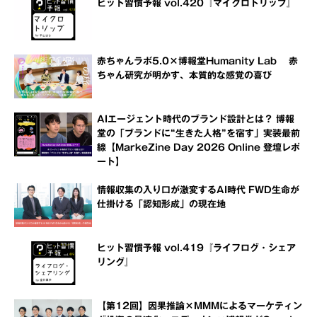
ヒット習慣予報 vol.420『マイクロトリップ』
赤ちゃんラボ5.0×博報堂Humanity Lab 赤
ちゃん研究が明かす、本質的な感覚の喜び
AIエージェント時代のブランド設計とは？ 博報
堂の「ブランドに“生きた人格”を宿す」実装最前
線【MarkeZine Day 2026 Online 登壇レポ
ート】
情報収集の入り口が激変するAI時代 FWD生命が
仕掛ける「認知形成」の現在地
ヒット習慣予報 vol.419『ライフログ・シェア
リング』
【第12回】因果推論×MMMによるマーケティン