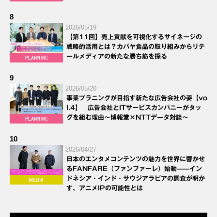
8
2026/05/19
【第11回】売上貢献を可視化するサイネージの
戦略的活用とは？カバヤ食品の取り組みからリテ
ールメディアの新たな勝ち筋を探る
9
2026/05/20
事業プラニングが目指す新たな広告会社の姿【vo
l.4】 広告会社とITサービスカンパニーがタッ
グを組む理由～博報堂×NTTデータ対談～
10
2026/04/27
日本のエンタメコンテンツの魅力を世界に響かせ
るFANFARE（ファンファーレ）始動——イン
ドネシア・インド・サウジアラビアの調査が明か
す、アニメIPの可能性とは