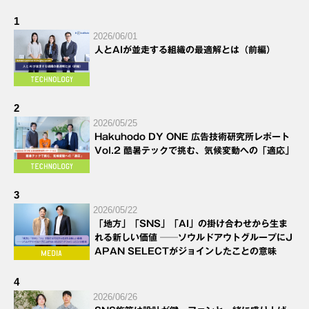
1
2026/06/01
人とAIが並走する組織の最適解とは（前編）
2
2026/05/25
Hakuhodo DY ONE 広告技術研究所レポート
Vol.2 酷暑テックで挑む、気候変動への「適応」
3
2026/05/22
「地方」「SNS」「AI」の掛け合わせから生ま
れる新しい価値 ──ソウルドアウトグループにJ
APAN SELECTがジョインしたことの意味
4
2026/06/26