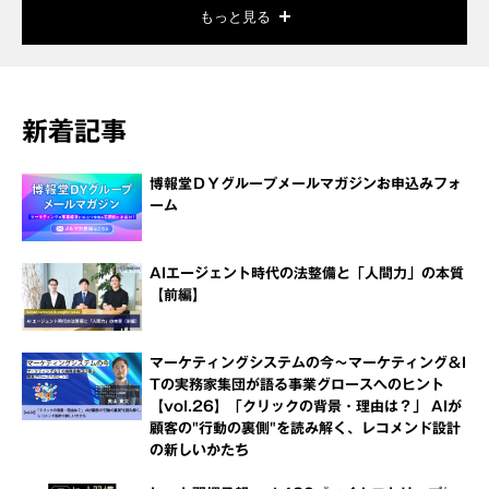
もっと見る
新着記事
博報堂ＤＹグループメールマガジンお申込みフォ
ーム
AIエージェント時代の法整備と「人間力」の本質
【前編】
マーケティングシステムの今～マーケティング＆I
Tの実務家集団が語る事業グロースへのヒント
【vol.26】「クリックの背景・理由は？」 AIが
顧客の"行動の裏側"を読み解く、レコメンド設計
の新しいかたち